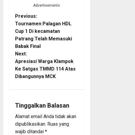
Advertisements
P
Previous:
Tournamen Palagan HDL
o
Cup 1 Di kecamatan
Patrang Telah Memasuki
s
Babak Final
t
Next:
Apresiasi Warga Klampok
n
Ke Satgas TMMD 114 Atas
Dibangunnya MCK
a
v
i
Tinggalkan Balasan
Alamat email Anda tidak akan
g
dipublikasikan.
Ruas yang
a
wajib ditandai
*