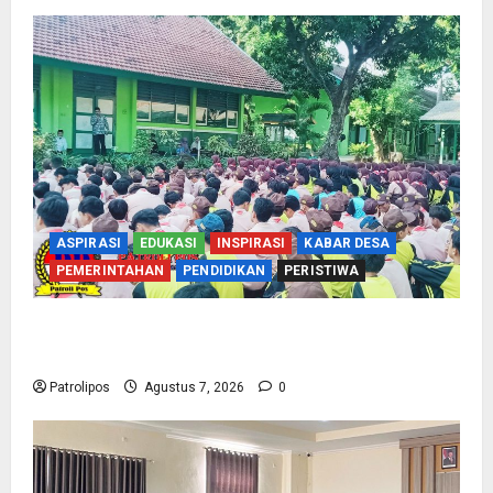
ASPIRASI
EDUKASI
INSPIRASI
KABAR DESA
PEMERINTAHAN
PENDIDIKAN
PERISTIWA
Cegah Nikah Dini, SMPN 1 Tegalsiwalan
Gandeng KUA Edukasi Siswa
Patrolipos
Agustus 7, 2026
0