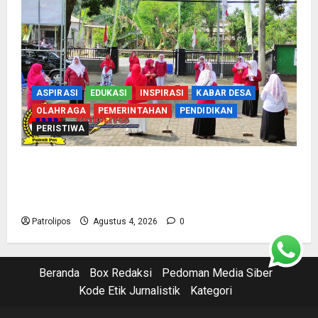
ASPIRASI
EDUKASI
INSPIRASI
KABAR DESA
OLAHRAGA
PEMERINTAHAN
PENDIDIKAN
PERISTIWA
Usung Tema Indonesia Berdaulat, DWP UP KUA
Wonomerto Tumbuhkan Solidaritas Lewat
Lomba Rakyat
Patrolipos
Agustus 4, 2026
0
Beranda
Box Redaksi
Pedoman Media Siber
Kode Etik Jurnalistik
Kategori