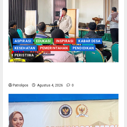
ASPIRASI
EDUKASI
INSPIRASI
KABAR DESA
KESEHATAN
PEMERINTAHAN
PENDIDIKAN
PERISTIWA
Kementerian Haji Kab Probolinggo Gelar Foto
Biometrik Pelimpahan Porsi Bagi 92 Jemaah
Patrolipos
Agustus 4, 2026
0