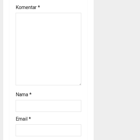
Komentar
*
t
i
o
n
Nama
*
Email
*