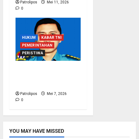
Patrolipos
Mei 11, 2026
0
HUKUM
KABAR TNI
PEMERINTAHAN
PERISTIWA
Koarmada I Klarifikasi
Soal Wafatnya Seorang
Prajurit TNI AL
Patrolipos
Mei 7, 2026
0
YOU MAY HAVE MISSED