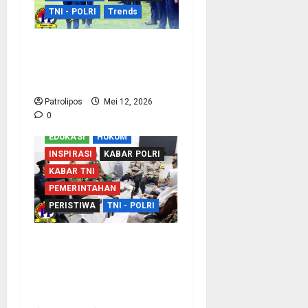
TNI - POLRI
Trends
TNI AU Perkuat
Kemampuan Bidang
Peperangan Siber
Patrolipos
Mei 12, 2026
0
EDUKASI
HUKUM
INSPIRASI
KABAR POLRI
KABAR TNI
PEMERINTAHAN
PERISTIWA
TNI - POLRI
Sinergi Dengan APH,
Rutan Kraksaan Perkuat
Deteksi Dini Gangguan
Keamanan