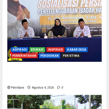
ASPIRASI
EDUKASI
INSPIRASI
KABAR DESA
PEMERINTAHAN
PENDIDIKAN
PERISTIWA
Kementerian Haji Bersama Komisi VIII DPR RI
Mantapkan Persiapan Penyelenggaraan Haji
2027 Di Probolinggo
Patrolipos
Agustus 4, 2026
0