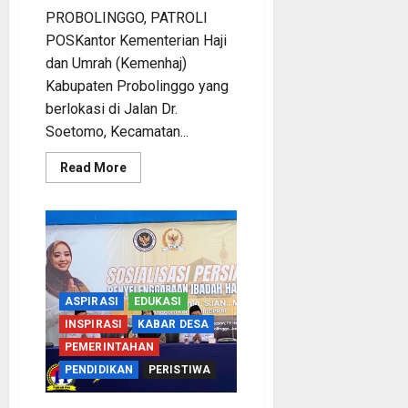
PROBOLINGGO, PATROLI
POSKantor Kementerian Haji
dan Umrah (Kemenhaj)
Kabupaten Probolinggo yang
berlokasi di Jalan Dr.
Soetomo, Kecamatan...
Read
Read More
more
about
Kementerian
Haji
Kab
Probolinggo
Gelar
Foto
Biometrik
Pelimpahan
ASPIRASI
EDUKASI
Porsi
Bagi
INSPIRASI
KABAR DESA
92
Jemaah
PEMERINTAHAN
PENDIDIKAN
PERISTIWA