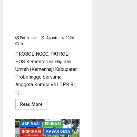
Kementerian Haji Bersama
Komisi VIII DPR RI
Mantapkan Persiapan
Penyelenggaraan Haji 2027
Di Probolinggo
Patrolipos
Agustus 4, 2026
0
PROBOLINGGO, PATROLI
POS Kementerian Haji dan
Umrah (Kemenhaj) Kabupaten
Probolinggo bersama
Anggota Komisi VIII DPR RI,
Hj....
Read
Read More
more
about
Kementerian
Haji
ASPIRASI
EDUKASI
Bersama
Komisi
INSPIRASI
KABAR DESA
VIII