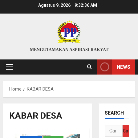
Skip
Agustus 9, 2026
9:32:37 AM
to
content
MENGUTAMAKAN ASPIRASI RAKYAT
NEWS
Primary
Menu
Home
KABAR DESA
SEARCH
KABAR DESA
Cari
untuk: