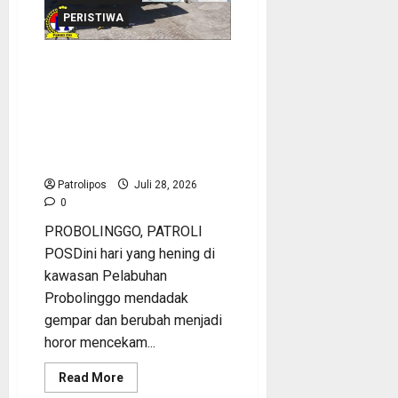
PERISTIWA
Tragis Di Pelabuhan
Probolinggo ! Lelah
Bekerja malah Berujung
Maut, anggota KRK Guntur
Dilarikan Ke RSUD Usai
Terlindas Truk
Patrolipos
Juli 28, 2026
0
PROBOLINGGO, PATROLI
POSDini hari yang hening di
kawasan Pelabuhan
Probolinggo mendadak
gempar dan berubah menjadi
horor mencekam...
Read
Read More
more