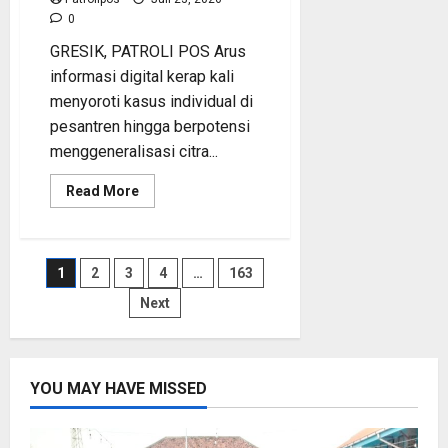
0
GRESIK, PATROLI POS Arus
informasi digital kerap kali
menyoroti kasus individual di
pesantren hingga berpotensi
menggeneralisasi citra...
Read
Read More
more
about
Gempuran
Berita
Negatif
Paginasi
1
2
3
4
…
163
di
Sosmed,
Pesantren
Next
pos
Jawa
Timur
Didorong
Imbangi
Narasi
Digital
YOU MAY HAVE MISSED