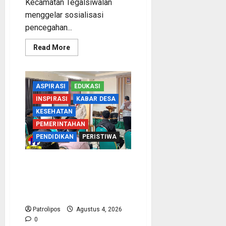
Kecamatan Tegalsiwalan
menggelar sosialisasi
pencegahan...
Read
Read More
more
about
Cegah
Nikah
Dini,
ASPIRASI
EDUKASI
SMPN
1
INSPIRASI
KABAR DESA
Tegalsiwalan
Gandeng
KESEHATAN
KUA
PEMERINTAHAN
Edukasi
Siswa
PENDIDIKAN
PERISTIWA
Kementerian Haji Kab
Probolinggo Gelar Foto
Biometrik Pelimpahan
Porsi Bagi 92 Jemaah
Patrolipos
Agustus 4, 2026
0