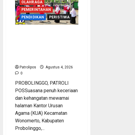
DPR
OLAHRAGA
RI
Mantapkan
PEMERINTAHAN
Persiapan
PENDIDIKAN
PERISTIWA
Penyelenggaraan
Haji
2027
Di
Usung Tema Indonesia
Probolinggo
Berdaulat, DWP UP KUA
Wonomerto Tumbuhkan
Solidaritas Lewat Lomba
Rakyat
Patrolipos
Agustus 4, 2026
0
PROBOLINGGO, PATROLI
POSSuasana penuh keceriaan
dan kehangatan mewarnai
halaman Kantor Urusan
Agama (KUA) Kecamatan
Wonomerto, Kabupaten
Probolinggo,...