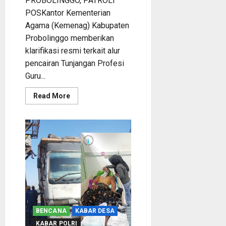
PROBOLINGGO, PATROLI
POSKantor Kementerian
Agama (Kemenag) Kabupaten
Probolinggo memberikan
klarifikasi resmi terkait alur
pencairan Tunjangan Profesi
Guru...
Read
Read More
more
about
Kemenag
Kabupaten
Probolinggo
Luruskan
Alur
Pencairan
TPG
Terutang
Guru
Madrasah,
3.000
Lebih
Sudah
Cair
BENCANA
KABAR DESA
KABAR POLRI