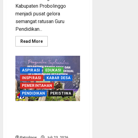
Kabupaten Probolinggo
menjadi pusat gelora
semangat ratusan Guru
Pendidikan...
Read
Read More
more
about
Gelora
Ruhul
Jihad
Pendidik
ASPIRASI
EDUKASI
PAI:
Kemenag
INSPIRASI
KABAR DESA
Kabupaten
Probolinggo
PEMERINTAHAN
Bersama
Kanwil
PENDIDIKAN
PERISTIWA
Jatim
Gembleng
Penguatan
Gempuran Berita Negatif di
SRC
Dan
Sosmed, Pesantren Jawa
Moderasi
Timur Didorong Imbangi
Beragama
Jenjang
Narasi Digital
SMP
Patrolipos
Juli 23, 2026