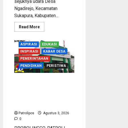
sejuknya udara Desa
Ngadirejo, Kecamatan
Sukapura, Kabupaten...
Read
Read More
more
about
Harmoni
Lintas
ASPIRASI
EDUKASI
Iman
di
INSPIRASI
KABAR DESA
Lereng
Bromo:
PEMERINTAHAN
Jejak
PENDIDIKAN
PERISTIWA
Indah
Tradisi
Nyadran
Tengger
Kemenag Kabupaten
Probolinggo Luruskan Alur
Pencairan TPG Terutang
Guru Madrasah, 3.000 Lebih
Sudah Cair
Patrolipos
Agustus 3, 2026
0