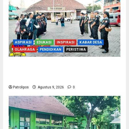
ASPIRASI
EDUKASI
INSPIRASI
KABAR DESA
OLAHRAGA
PENDIDIKAN
PERISTIWA
Perbakin Kota Probolinggo Sasar Prestasi
Maksimal, Utus 15 Atlet Terbaik ke Kejurprov
Jatim 2026
Patrolipos
Agustus 9, 2026
0