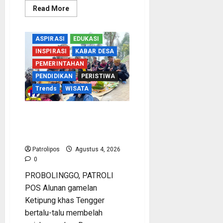
Read
Read More
more
about
Usung
Tema
ASPIRASI
EDUKASI
Indonesia
Berdaulat,
INSPIRASI
KABAR DESA
DWP
UP
PEMERINTAHAN
KUA
PENDIDIKAN
PERISTIWA
Wonomerto
Tumbuhkan
Trends
WISATA
Solidaritas
Lewat
Lomba
Rakyat
Harmoni Lintas Iman di
Lereng Bromo: Jejak Indah
Tradisi Nyadran Tengger
Patrolipos
Agustus 4, 2026
0
PROBOLINGGO, PATROLI
POS Alunan gamelan
Ketipung khas Tengger
bertalu-talu membelah