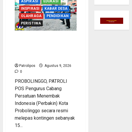
ASPIRASI
EDUKASI
INSPIRASI
KABAR DESA
OLAHRAGA
PENDIDIKAN
PERISTIWA
Perbakin Kota Probolinggo
Sasar Prestasi Maksimal,
Utus 15 Atlet Terbaik ke
Kejurprov Jatim 2026
Patrolipos
Agustus 9, 2026
0
PROBOLINGGO, PATROLI
POS Pengurus Cabang
Persatuan Menembak
Indonesia (Perbakin) Kota
Probolinggo secara resmi
melepas kontingen sebanyak
15...