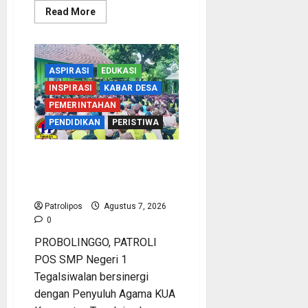
Read
Read More
more
about
Perbakin
Kota
Probolinggo
Sasar
ASPIRASI
EDUKASI
Prestasi
Maksimal,
INSPIRASI
KABAR DESA
Utus
PEMERINTAHAN
15
Atlet
PENDIDIKAN
PERISTIWA
Terbaik
ke
Kejurprov
Jatim
Cegah Nikah Dini, SMPN 1
2026
Tegalsiwalan Gandeng KUA
Edukasi Siswa
Patrolipos
Agustus 7, 2026
0
PROBOLINGGO, PATROLI
POS SMP Negeri 1
Tegalsiwalan bersinergi
dengan Penyuluh Agama KUA