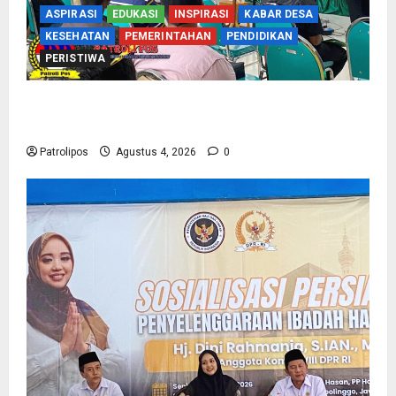
ASPIRASI
EDUKASI
INSPIRASI
KABAR DESA
KESEHATAN
PEMERINTAHAN
PENDIDIKAN
PERISTIWA
Kementerian Haji Kab Probolinggo Gelar Foto
Biometrik Pelimpahan Porsi Bagi 92 Jemaah
Patrolipos
Agustus 4, 2026
0