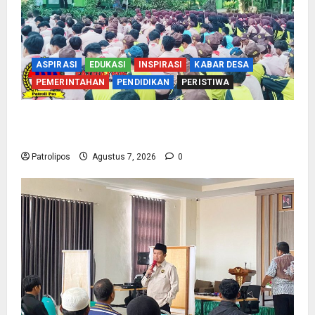
ASPIRASI
EDUKASI
INSPIRASI
KABAR DESA
PEMERINTAHAN
PENDIDIKAN
PERISTIWA
Cegah Nikah Dini, SMPN 1 Tegalsiwalan
Gandeng KUA Edukasi Siswa
Patrolipos
Agustus 7, 2026
0