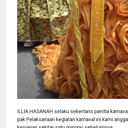
ILLIA HASANAH selaku sekertaris panitia karnav
pak Pelaksanaan kegiatan karnaval ini kami ang
kesiapan sekitar satu minggu sebelumnya.