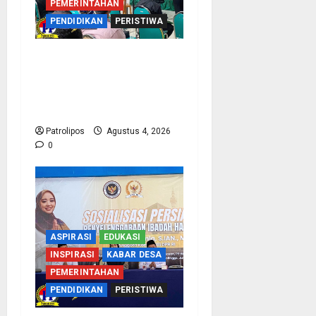
PEMERINTAHAN
PENDIDIKAN
PERISTIWA
Kementerian Haji Kab
Probolinggo Gelar Foto
Biometrik Pelimpahan
Porsi Bagi 92 Jemaah
Patrolipos
Agustus 4, 2026
0
ASPIRASI
EDUKASI
INSPIRASI
KABAR DESA
PEMERINTAHAN
PENDIDIKAN
PERISTIWA