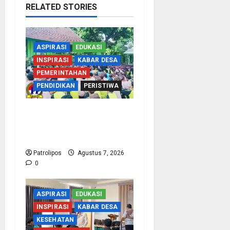
RELATED STORIES
ASPIRASI
EDUKASI
INSPIRASI
KABAR DESA
PEMERINTAHAN
PENDIDIKAN
PERISTIWA
Cegah Nikah Dini, SMPN
1 Tegalsiwalan Gandeng
KUA Edukasi Siswa
Patrolipos
Agustus 7, 2026
0
ASPIRASI
EDUKASI
INSPIRASI
KABAR DESA
KESEHATAN