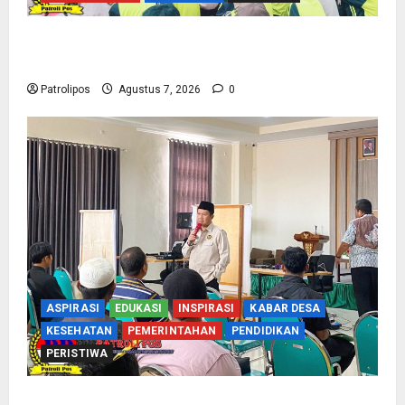
Cegah Nikah Dini, SMPN 1 Tegalsiwalan
Gandeng KUA Edukasi Siswa
Patrolipos
Agustus 7, 2026
0
ASPIRASI
EDUKASI
INSPIRASI
KABAR DESA
KESEHATAN
PEMERINTAHAN
PENDIDIKAN
PERISTIWA
Kementerian Haji Kab Probolinggo Gelar Foto