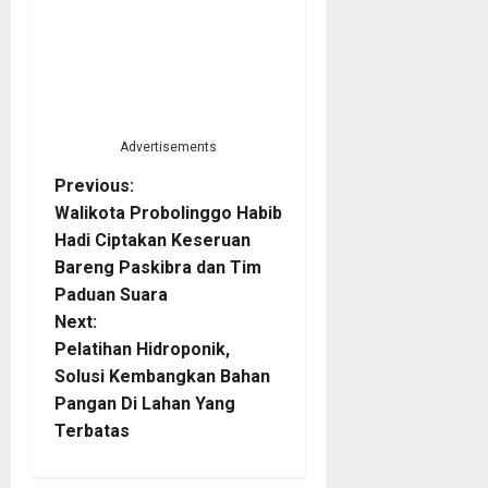
Advertisements
P
Previous:
Walikota Probolinggo Habib
o
Hadi Ciptakan Keseruan
Bareng Paskibra dan Tim
s
Paduan Suara
t
Next:
Pelatihan Hidroponik,
n
Solusi Kembangkan Bahan
Pangan Di Lahan Yang
a
Terbatas
v