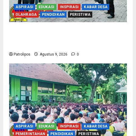
ASPIRASI
EDUKASI
INSPIRASI
KABAR DESA
OLAHRAGA
PENDIDIKAN
PERISTIWA
Perbakin Kota Probolinggo Sasar Prestasi
Maksimal, Utus 15 Atlet Terbaik ke Kejurprov
Jatim 2026
Patrolipos
Agustus 9, 2026
0
ASPIRASI
EDUKASI
INSPIRASI
KABAR DESA
PEMERINTAHAN
PENDIDIKAN
PERISTIWA