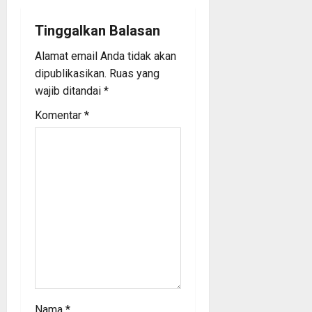
i
Tinggalkan Balasan
g
Alamat email Anda tidak akan
a
dipublikasikan.
Ruas yang
wajib ditandai
*
t
Komentar
*
i
o
n
Nama
*