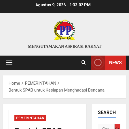
Skip
Agustus 9, 2026
1:33:03 PM
to
content
MENGUTAMAKAN ASPIRASI RAKYAT
NEWS
Primary
Menu
Home
PEMERINTAHAN
Bentuk SPAB untuk Kesiapan Menghadapi Bencana
SEARCH
PEMERINTAHAN
Cari