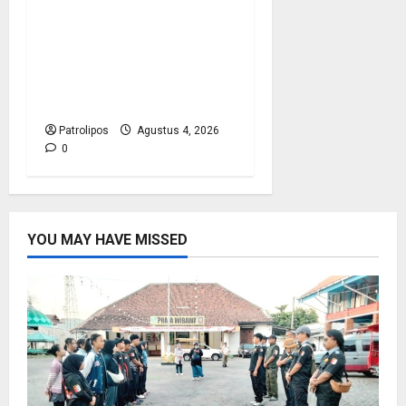
Kementerian Haji
Bersama Komisi VIII DPR
RI Mantapkan Persiapan
Penyelenggaraan Haji
2027 Di Probolinggo
Patrolipos
Agustus 4, 2026
0
YOU MAY HAVE MISSED