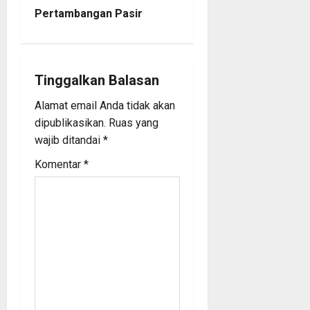
Pertambangan Pasir
v
i
g
Tinggalkan Balasan
a
Alamat email Anda tidak akan
dipublikasikan.
Ruas yang
t
wajib ditandai
*
i
Komentar
*
o
n