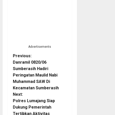
Advertisements
P
Previous:
Danramil 0820/06
o
Sumberasih Hadiri
Peringatan Maulid Nabi
s
Muhammad SAW Di
t
Kecamatan Sumberasih
Next:
n
Polres Lumajang Siap
Dukung Pemerintah
a
Tertibkan Aktivitas