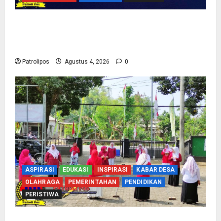
Kementerian Haji Bersama Komisi VIII DPR RI
Mantapkan Persiapan Penyelenggaraan Haji
2027 Di Probolinggo
Patrolipos
Agustus 4, 2026
0
ASPIRASI
EDUKASI
INSPIRASI
KABAR DESA
OLAHRAGA
PEMERINTAHAN
PENDIDIKAN
PERISTIWA
Usung Tema Indonesia Berdaulat, DWP UP KUA