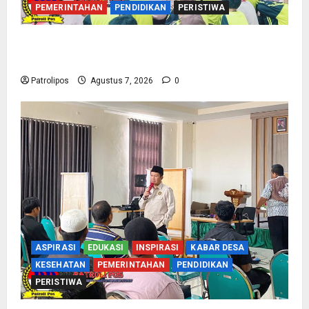
PEMERINTAHAN
PENDIDIKAN
PERISTIWA
Cegah Nikah Dini, SMPN 1 Tegalsiwalan
Gandeng KUA Edukasi Siswa
Patrolipos
Agustus 7, 2026
0
ASPIRASI
EDUKASI
INSPIRASI
KABAR DESA
KESEHATAN
PEMERINTAHAN
PENDIDIKAN
PERISTIWA