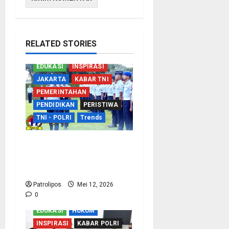
RELATED STORIES
EDUKASI
INSPIRASI
JAKARTA
KABAR TNI
PEMERINTAHAN
PENDIDIKAN
PERISTIWA
TNI - POLRI
Trends
TNI AU Perkuat
Kemampuan Bidang
Peperangan Siber
Patrolipos
Mei 12, 2026
0
EDUKASI
HUKUM
INSPIRASI
KABAR POLRI