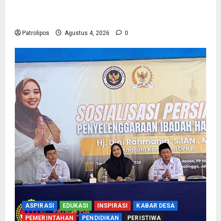
Kementerian Haji Kab Probolinggo Gelar Foto
Biometrik Pelimpahan Porsi Bagi 92 Jemaah
Patrolipos
Agustus 4, 2026
0
ASPIRASI
EDUKASI
INSPIRASI
KABAR DESA
PEMERINTAHAN
PENDIDIKAN
PERISTIWA