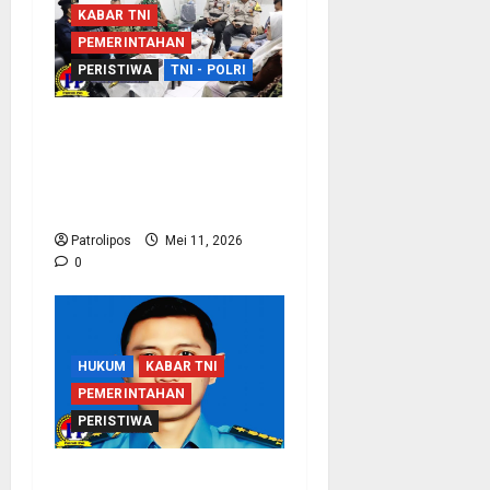
KABAR TNI
PEMERINTAHAN
PERISTIWA
TNI - POLRI
Sinergi Dengan APH,
Rutan Kraksaan Perkuat
Deteksi Dini Gangguan
Keamanan
Patrolipos
Mei 11, 2026
0
HUKUM
KABAR TNI
PEMERINTAHAN
PERISTIWA
Koarmada I Klarifikasi