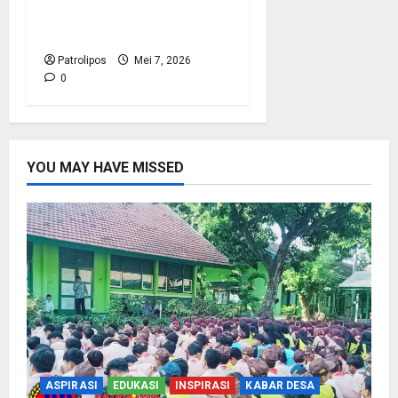
Soal Wafatnya Seorang
Prajurit TNI AL
Patrolipos
Mei 7, 2026
0
YOU MAY HAVE MISSED
ASPIRASI
EDUKASI
INSPIRASI
KABAR DESA