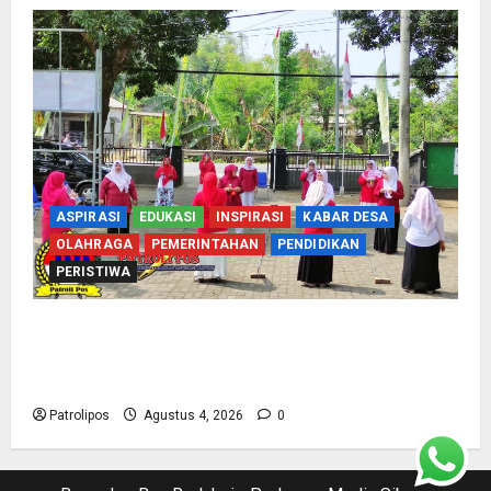
ASPIRASI
EDUKASI
INSPIRASI
KABAR DESA
OLAHRAGA
PEMERINTAHAN
PENDIDIKAN
PERISTIWA
Usung Tema Indonesia Berdaulat, DWP UP KUA
Wonomerto Tumbuhkan Solidaritas Lewat
Lomba Rakyat
Patrolipos
Agustus 4, 2026
0