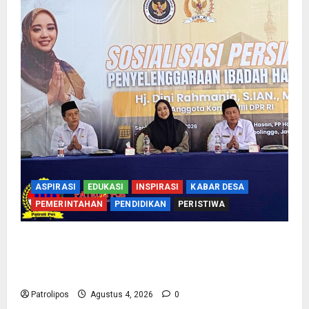
ASPIRASI
EDUKASI
INSPIRASI
KABAR DESA
PEMERINTAHAN
PENDIDIKAN
PERISTIWA
Kementerian Haji Bersama Komisi VIII DPR RI
Mantapkan Persiapan Penyelenggaraan Haji
2027 Di Probolinggo
Patrolipos
Agustus 4, 2026
0