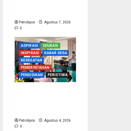
1 Tegalsiwalan Gandeng
KUA Edukasi Siswa
Patrolipos
Agustus 7, 2026
0
ASPIRASI
EDUKASI
INSPIRASI
KABAR DESA
KESEHATAN
PEMERINTAHAN
PENDIDIKAN
PERISTIWA
Kementerian Haji Kab
Probolinggo Gelar Foto
Biometrik Pelimpahan
Porsi Bagi 92 Jemaah
Patrolipos
Agustus 4, 2026
0