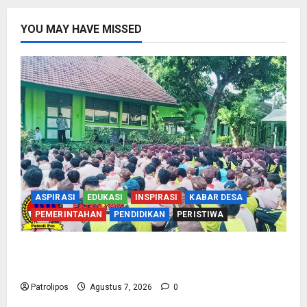
YOU MAY HAVE MISSED
ASPIRASI
EDUKASI
INSPIRASI
KABAR DESA
PEMERINTAHAN
PENDIDIKAN
PERISTIWA
Cegah Nikah Dini, SMPN 1 Tegalsiwalan
Gandeng KUA Edukasi Siswa
Patrolipos
Agustus 7, 2026
0