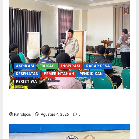
ASPIRASI
EDUKASI
INSPIRASI
KABAR DESA
KESEHATAN
PEMERINTAHAN
PENDIDIKAN
PERISTIWA
Kementerian Haji Kab Probolinggo Gelar Foto
Biometrik Pelimpahan Porsi Bagi 92 Jemaah
Patrolipos
Agustus 4, 2026
0