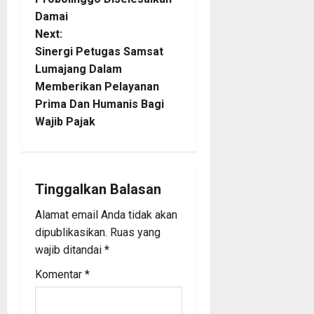
s
Damai
t
Next:
Sinergi Petugas Samsat
n
Lumajang Dalam
Memberikan Pelayanan
a
Prima Dan Humanis Bagi
Wajib Pajak
v
i
g
Tinggalkan Balasan
a
Alamat email Anda tidak akan
dipublikasikan.
Ruas yang
t
wajib ditandai
*
i
Komentar
*
o