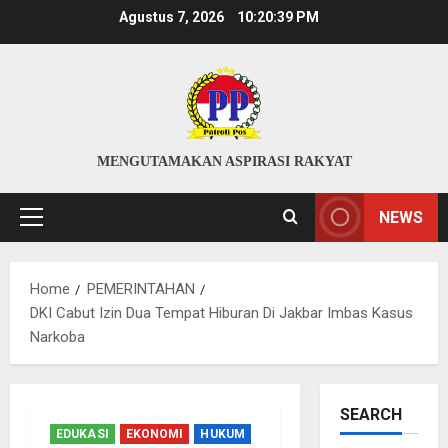
Skip
Agustus 7, 2026
10:20:40 PM
to
content
MENGUTAMAKAN ASPIRASI RAKYAT
NEWS
Primary
Menu
Home
PEMERINTAHAN
DKI Cabut Izin Dua Tempat Hiburan Di Jakbar Imbas Kasus
Narkoba
SEARCH
EDUKASI
EKONOMI
HUKUM