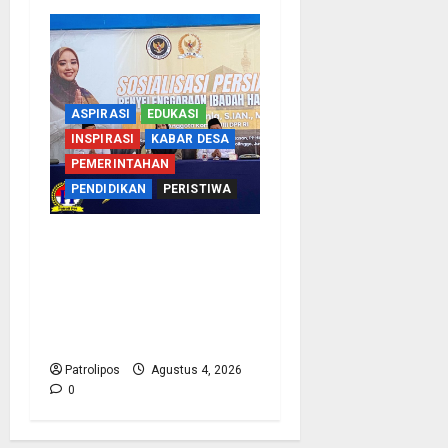
ASPIRASI
EDUKASI
INSPIRASI
KABAR DESA
PEMERINTAHAN
PENDIDIKAN
PERISTIWA
Kementerian Haji
Bersama Komisi VIII DPR
RI Mantapkan Persiapan
Penyelenggaraan Haji
2027 Di Probolinggo
Patrolipos
Agustus 4, 2026
0