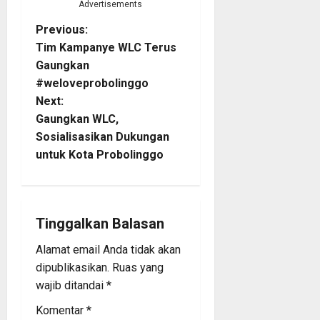
Advertisements
P
Previous:
Tim Kampanye WLC Terus
o
Gaungkan
#weloveprobolinggo
s
Next:
t
Gaungkan WLC,
Sosialisasikan Dukungan
n
untuk Kota Probolinggo
a
v
Tinggalkan Balasan
i
Alamat email Anda tidak akan
dipublikasikan.
Ruas yang
g
wajib ditandai
*
a
Komentar
*