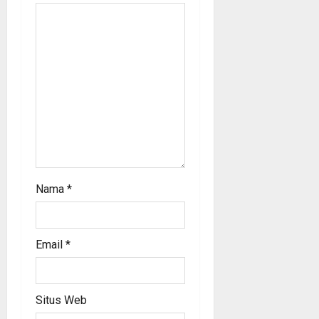
t
i
o
n
Nama
*
Email
*
Situs Web