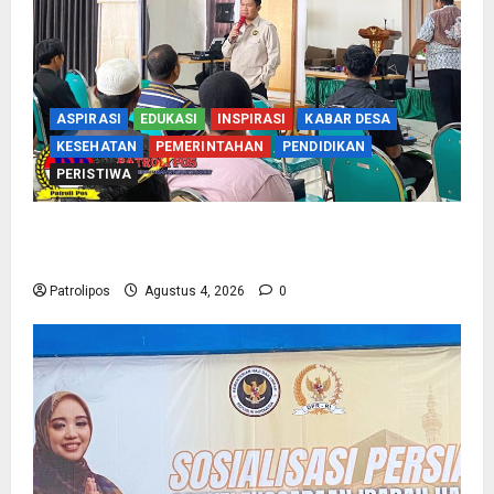
ASPIRASI
EDUKASI
INSPIRASI
KABAR DESA
KESEHATAN
PEMERINTAHAN
PENDIDIKAN
PERISTIWA
Kementerian Haji Kab Probolinggo Gelar Foto
Biometrik Pelimpahan Porsi Bagi 92 Jemaah
Patrolipos
Agustus 4, 2026
0