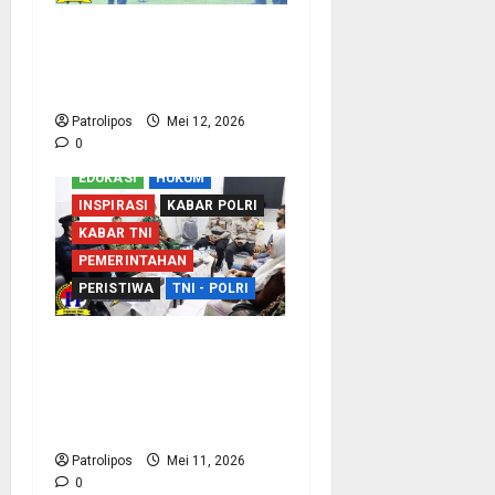
TNI AU Perkuat
Kemampuan Bidang
Peperangan Siber
Patrolipos
Mei 12, 2026
0
EDUKASI
HUKUM
INSPIRASI
KABAR POLRI
KABAR TNI
PEMERINTAHAN
PERISTIWA
TNI - POLRI
Sinergi Dengan APH,
Rutan Kraksaan Perkuat
Deteksi Dini Gangguan
Keamanan
Patrolipos
Mei 11, 2026
0