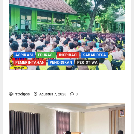
ASPIRASI
EDUKASI
INSPIRASI
KABAR DESA
PEMERINTAHAN
PENDIDIKAN
PERISTIWA
Cegah Nikah Dini, SMPN 1 Tegalsiwalan
Gandeng KUA Edukasi Siswa
Patrolipos
Agustus 7, 2026
0