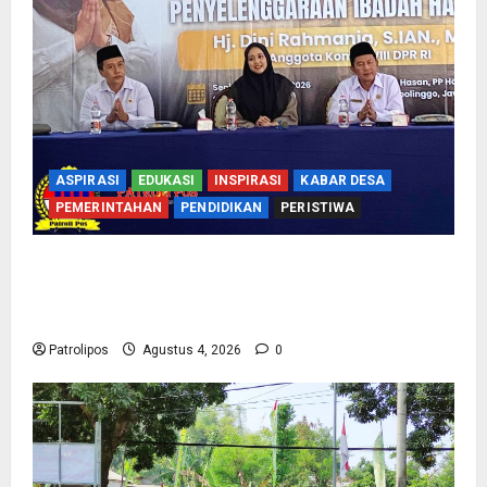
ASPIRASI
EDUKASI
INSPIRASI
KABAR DESA
PEMERINTAHAN
PENDIDIKAN
PERISTIWA
Kementerian Haji Bersama Komisi VIII DPR RI
Mantapkan Persiapan Penyelenggaraan Haji
2027 Di Probolinggo
Patrolipos
Agustus 4, 2026
0