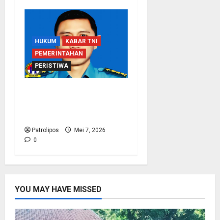
HUKUM
KABAR TNI
PEMERINTAHAN
PERISTIWA
Koarmada I Klarifikasi
Soal Wafatnya Seorang
Prajurit TNI AL
Patrolipos
Mei 7, 2026
0
YOU MAY HAVE MISSED