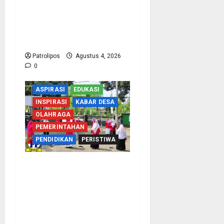
Bersama Komisi VIII DPR
RI Mantapkan Persiapan
Penyelenggaraan Haji
2027 Di Probolinggo
Patrolipos
Agustus 4, 2026
0
ASPIRASI
EDUKASI
INSPIRASI
KABAR DESA
OLAHRAGA
PEMERINTAHAN
PENDIDIKAN
PERISTIWA
Usung Tema Indonesia
Berdaulat, DWP UP KUA
Wonomerto Tumbuhkan
Solidaritas Lewat Lomba
Rakyat