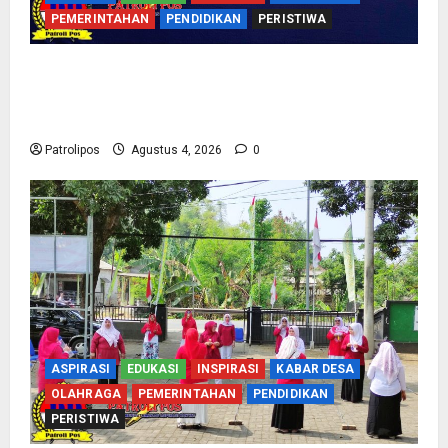
PEMERINTAHAN
PENDIDIKAN
PERISTIWA
Kementerian Haji Bersama Komisi VIII DPR RI
Mantapkan Persiapan Penyelenggaraan Haji
2027 Di Probolinggo
Patrolipos
Agustus 4, 2026
0
ASPIRASI
EDUKASI
INSPIRASI
KABAR DESA
OLAHRAGA
PEMERINTAHAN
PENDIDIKAN
PERISTIWA