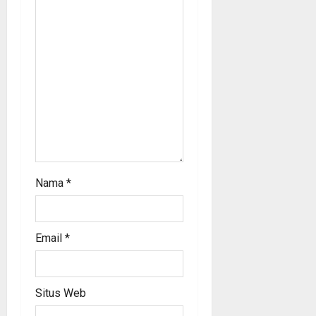
i
o
n
Nama
*
Email
*
Situs Web