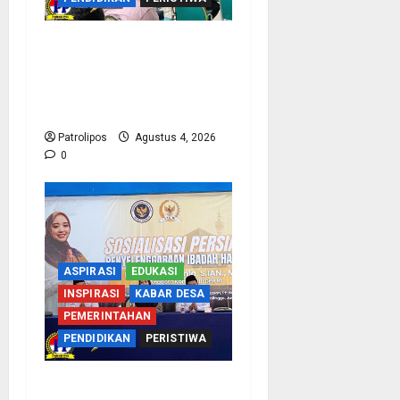
Kementerian Haji Kab
Probolinggo Gelar Foto
Biometrik Pelimpahan
Porsi Bagi 92 Jemaah
Patrolipos
Agustus 4, 2026
0
ASPIRASI
EDUKASI
INSPIRASI
KABAR DESA
PEMERINTAHAN
PENDIDIKAN
PERISTIWA
Kementerian Haji