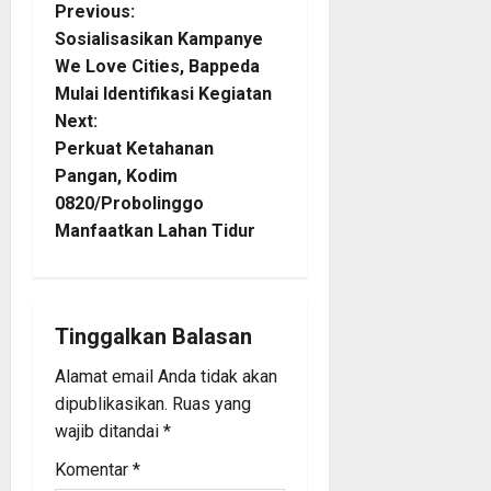
P
Previous:
Sosialisasikan Kampanye
o
We Love Cities, Bappeda
Mulai Identifikasi Kegiatan
s
Next:
t
Perkuat Ketahanan
Pangan, Kodim
n
0820/Probolinggo
Manfaatkan Lahan Tidur
a
v
i
Tinggalkan Balasan
Alamat email Anda tidak akan
g
dipublikasikan.
Ruas yang
a
wajib ditandai
*
Komentar
*
t