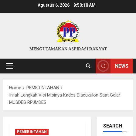
Skip
Agustus 6, 2026
9:50:18 AM
to
content
MENGUTAMAKAN ASPIRASI RAKYAT
NEWS
Primary
Menu
Home
PEMERINTAHAN
Inilah Langkah Visi Misinya Kades Bladukulon Saat Gelar
MUSDES RPJMDES
SEARCH
PEMERINTAHAN