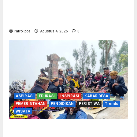
Usung Tema Indonesia Berdaulat, DWP UP KUA
Wonomerto Tumbuhkan Solidaritas Lewat
Lomba Rakyat
Patrolipos
Agustus 4, 2026
0
ASPIRASI
EDUKASI
INSPIRASI
KABAR DESA
PEMERINTAHAN
PENDIDIKAN
PERISTIWA
Trends
WISATA
Harmoni Lintas Iman di Lereng Bromo: Jejak
Indah Tradisi Nyadran Tengger