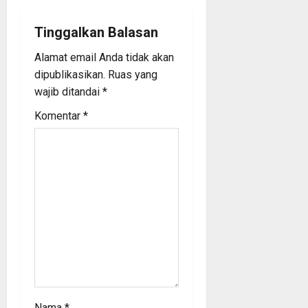
g
Tinggalkan Balasan
a
Alamat email Anda tidak akan
t
dipublikasikan.
Ruas yang
wajib ditandai
*
i
Komentar
*
o
n
Nama
*