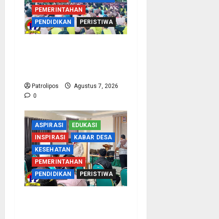
PEMERINTAHAN
PENDIDIKAN
PERISTIWA
Cegah Nikah Dini, SMPN
1 Tegalsiwalan Gandeng
KUA Edukasi Siswa
Patrolipos
Agustus 7, 2026
0
ASPIRASI
EDUKASI
INSPIRASI
KABAR DESA
KESEHATAN
PEMERINTAHAN
PENDIDIKAN
PERISTIWA
Kementerian Haji Kab
Probolinggo Gelar Foto