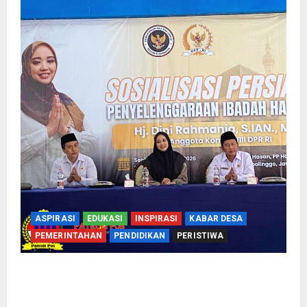
ASPIRASI
EDUKASI
INSPIRASI
KABAR DESA
PEMERINTAHAN
PENDIDIKAN
PERISTIWA
Kementerian Haji Bersama Komisi VIII DPR RI
Mantapkan Persiapan Penyelenggaraan Haji
2027 Di Probolinggo