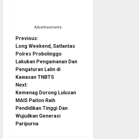
Advertisements
P
Previous:
Long Weekend, Satlantas
o
Polres Probolinggo
Lakukan Pengamanan Dan
s
Pengaturan Lalin di
t
Kawasan TNBTS
Next:
n
Kemenag Dorong Lulusan
MAIS Paiton Raih
a
Pendidikan Tinggi Dan
Wujudkan Generasi
v
Paripurna
i