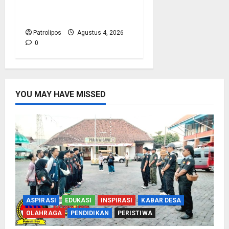
Biometrik Pelimpahan
Porsi Bagi 92 Jemaah
Patrolipos
Agustus 4, 2026
0
YOU MAY HAVE MISSED
ASPIRASI
EDUKASI
INSPIRASI
KABAR DESA
OLAHRAGA
PENDIDIKAN
PERISTIWA