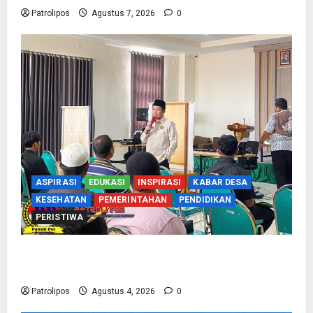
Patrolipos
Agustus 7, 2026
0
ASPIRASI
EDUKASI
INSPIRASI
KABAR DESA
KESEHATAN
PEMERINTAHAN
PENDIDIKAN
PERISTIWA
Kementerian Haji Kab Probolinggo Gelar Foto
Biometrik Pelimpahan Porsi Bagi 92 Jemaah
Patrolipos
Agustus 4, 2026
0