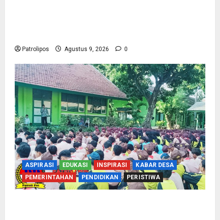
Perbakin Kota Probolinggo Sasar Prestasi
Maksimal, Utus 15 Atlet Terbaik ke Kejurprov
Jatim 2026
Patrolipos
Agustus 9, 2026
0
ASPIRASI
EDUKASI
INSPIRASI
KABAR DESA
PEMERINTAHAN
PENDIDIKAN
PERISTIWA
Cegah Nikah Dini, SMPN 1 Tegalsiwalan
Gandeng KUA Edukasi Siswa