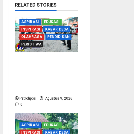
RELATED STORIES
ASPIRASI
EDUKASI
INSPIRASI
KABAR DESA
OLAHRAGA
PENDIDIKAN
PERISTIWA
Perbakin Kota
Probolinggo Sasar
Prestasi Maksimal, Utus
15 Atlet Terbaik ke
Kejurprov Jatim 2026
Patrolipos
Agustus 9, 2026
0
ASPIRASI
EDUKASI
INSPIRASI
KABAR DESA