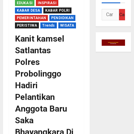
EDUKASI
INSPIRASI
KABAR DESA
KABAR POLRI
Cari
PEMERINTAHAN
PENDIDIKAN
untuk:
PERISTIWA
Trends
WISATA
Kanit kamsel
Satlantas
Polres
Probolinggo
Hadiri
Pelantikan
Anggota Baru
Saka
Bhayangkara Di