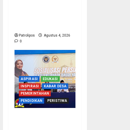
Kementerian Haji Kab
Probolinggo Gelar Foto
Biometrik Pelimpahan
Porsi Bagi 92 Jemaah
Patrolipos
Agustus 4, 2026
0
ASPIRASI
EDUKASI
INSPIRASI
KABAR DESA
PEMERINTAHAN
PENDIDIKAN
PERISTIWA
Kementerian Haji
Bersama Komisi VIII DPR