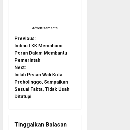
Advertisements
P
Previous:
Imbau LKK Memahami
o
Peran Dalam Membantu
Pemerintah
s
Next:
t
Inilah Pesan Wali Kota
Probolinggo, Sampaikan
n
Sesuai Fakta, Tidak Usah
Ditutupi
a
v
i
Tinggalkan Balasan