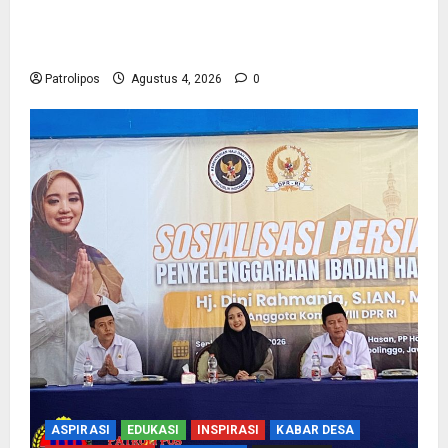
Kementerian Haji Kab Probolinggo Gelar Foto
Biometrik Pelimpahan Porsi Bagi 92 Jemaah
Patrolipos
Agustus 4, 2026
0
ASPIRASI
EDUKASI
INSPIRASI
KABAR DESA