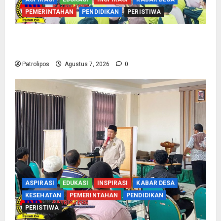
PEMERINTAHAN
PENDIDIKAN
PERISTIWA
Cegah Nikah Dini, SMPN 1 Tegalsiwalan
Gandeng KUA Edukasi Siswa
Patrolipos
Agustus 7, 2026
0
ASPIRASI
EDUKASI
INSPIRASI
KABAR DESA
KESEHATAN
PEMERINTAHAN
PENDIDIKAN
PERISTIWA