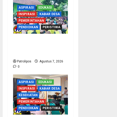
ASPIRASI
EDUKASI
INSPIRASI
KABAR DESA
PEMERINTAHAN
PENDIDIKAN
PERISTIWA
Cegah Nikah Dini, SMPN
1 Tegalsiwalan Gandeng
KUA Edukasi Siswa
Patrolipos
Agustus 7, 2026
0
ASPIRASI
EDUKASI
INSPIRASI
KABAR DESA
KESEHATAN
PEMERINTAHAN
PENDIDIKAN
PERISTIWA