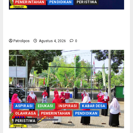
PEMERINTAHAN
PENDIDIKAN
PERISTIWA
Kementerian Haji Bersama Komisi VIII DPR RI
Mantapkan Persiapan Penyelenggaraan Haji
2027 Di Probolinggo
Patrolipos
Agustus 4, 2026
0
ASPIRASI
EDUKASI
INSPIRASI
KABAR DESA
OLAHRAGA
PEMERINTAHAN
PENDIDIKAN
PERISTIWA