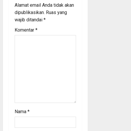
Alamat email Anda tidak akan
g
dipublikasikan.
Ruas yang
a
wajib ditandai
*
Komentar
*
t
i
o
n
Nama
*