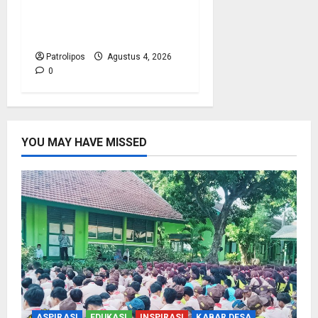
RI Mantapkan Persiapan
Penyelenggaraan Haji
2027 Di Probolinggo
Patrolipos
Agustus 4, 2026
0
YOU MAY HAVE MISSED
ASPIRASI
EDUKASI
INSPIRASI
KABAR DESA