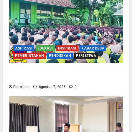
ASPIRASI
EDUKASI
INSPIRASI
KABAR DESA
PEMERINTAHAN
PENDIDIKAN
PERISTIWA
Cegah Nikah Dini, SMPN 1 Tegalsiwalan
Gandeng KUA Edukasi Siswa
Patrolipos
Agustus 7, 2026
0