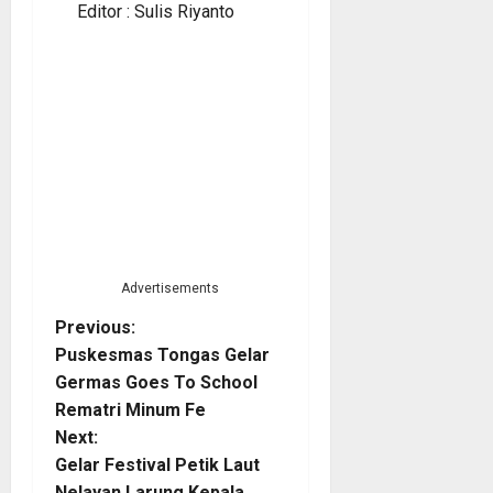
Editor : Sulis Riyanto
Advertisements
P
Previous:
Puskesmas Tongas Gelar
o
Germas Goes To School
Rematri Minum Fe
s
Next:
t
Gelar Festival Petik Laut
Nelayan Larung Kepala