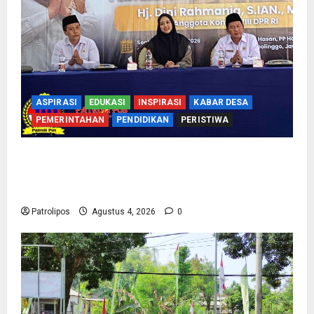
ASPIRASI
EDUKASI
INSPIRASI
KABAR DESA
PEMERINTAHAN
PENDIDIKAN
PERISTIWA
Kementerian Haji Bersama Komisi VIII DPR RI
Mantapkan Persiapan Penyelenggaraan Haji
2027 Di Probolinggo
Patrolipos
Agustus 4, 2026
0