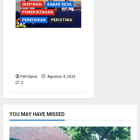
INSPIRASI
KABAR DESA
PEMERINTAHAN
PENDIDIKAN
PERISTIWA
Kementerian Haji
Bersama Komisi VIII DPR
RI Mantapkan Persiapan
Penyelenggaraan Haji
2027 Di Probolinggo
Patrolipos
Agustus 4, 2026
0
YOU MAY HAVE MISSED