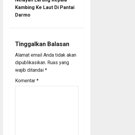
n
Kambing Ke Laut Di Pantai
Darmo
a
v
i
Tinggalkan Balasan
Alamat email Anda tidak akan
g
dipublikasikan.
Ruas yang
a
wajib ditandai
*
Komentar
*
t
i
o
n