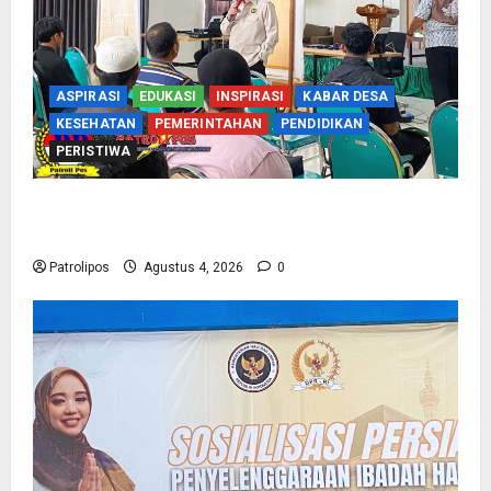
ASPIRASI
EDUKASI
INSPIRASI
KABAR DESA
KESEHATAN
PEMERINTAHAN
PENDIDIKAN
PERISTIWA
Kementerian Haji Kab Probolinggo Gelar Foto
Biometrik Pelimpahan Porsi Bagi 92 Jemaah
Patrolipos
Agustus 4, 2026
0