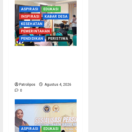
ASPIRASI
EDUKASI
INSPIRASI
KABAR DESA
KESEHATAN
PEMERINTAHAN
PENDIDIKAN
PERISTIWA
Kementerian Haji Kab
Probolinggo Gelar Foto
Biometrik Pelimpahan
Porsi Bagi 92 Jemaah
Patrolipos
Agustus 4, 2026
0
ASPIRASI
EDUKASI