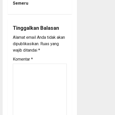
Semeru
a
v
i
Tinggalkan Balasan
Alamat email Anda tidak akan
g
dipublikasikan.
Ruas yang
a
wajib ditandai
*
Komentar
*
t
i
o
n