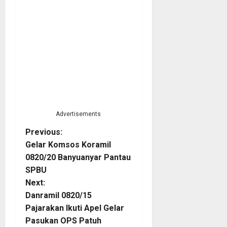
Advertisements
P
Previous:
Gelar Komsos Koramil
o
0820/20 Banyuanyar Pantau
SPBU
s
Next:
t
Danramil 0820/15
Pajarakan Ikuti Apel Gelar
n
Pasukan OPS Patuh