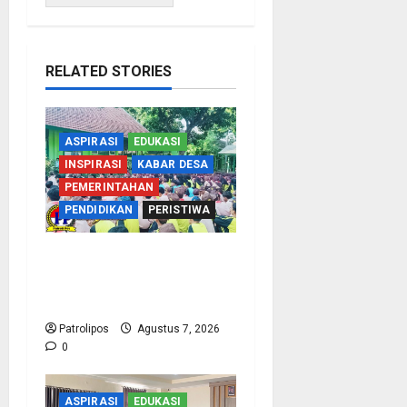
RELATED STORIES
ASPIRASI
EDUKASI
INSPIRASI
KABAR DESA
PEMERINTAHAN
PENDIDIKAN
PERISTIWA
Cegah Nikah Dini, SMPN
1 Tegalsiwalan Gandeng
KUA Edukasi Siswa
Patrolipos
Agustus 7, 2026
0
ASPIRASI
EDUKASI