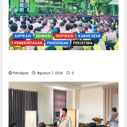
ASPIRASI
EDUKASI
INSPIRASI
KABAR DESA
PEMERINTAHAN
PENDIDIKAN
PERISTIWA
Cegah Nikah Dini, SMPN 1 Tegalsiwalan
Gandeng KUA Edukasi Siswa
Patrolipos
Agustus 7, 2026
0