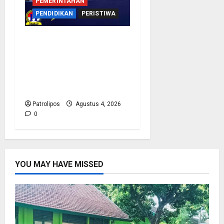
PEMERINTAHAN
PENDIDIKAN
PERISTIWA
Kementerian Haji
Bersama Komisi VIII DPR
RI Mantapkan Persiapan
Penyelenggaraan Haji
2027 Di Probolinggo
Patrolipos
Agustus 4, 2026
0
YOU MAY HAVE MISSED