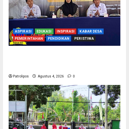
ASPIRASI
EDUKASI
INSPIRASI
KABAR DESA
PEMERINTAHAN
PENDIDIKAN
PERISTIWA
Kementerian Haji Bersama Komisi VIII DPR RI
Mantapkan Persiapan Penyelenggaraan Haji
2027 Di Probolinggo
Patrolipos
Agustus 4, 2026
0