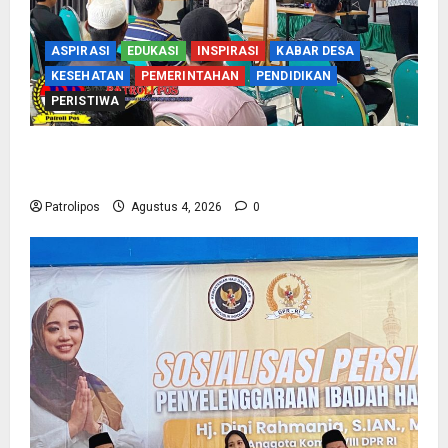
ASPIRASI
EDUKASI
INSPIRASI
KABAR DESA
KESEHATAN
PEMERINTAHAN
PENDIDIKAN
PERISTIWA
Kementerian Haji Kab Probolinggo Gelar Foto
Biometrik Pelimpahan Porsi Bagi 92 Jemaah
Patrolipos
Agustus 4, 2026
0