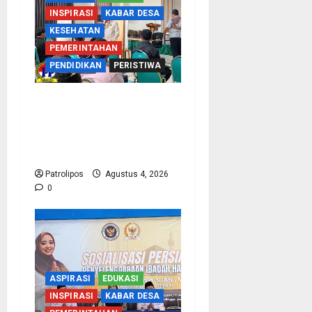
INSPIRASI
KABAR DESA
KESEHATAN
PEMERINTAHAN
PENDIDIKAN
PERISTIWA
Kementerian Haji Kab
Probolinggo Gelar Foto
Biometrik Pelimpahan
Porsi Bagi 92 Jemaah
Patrolipos
Agustus 4, 2026
0
ASPIRASI
EDUKASI
INSPIRASI
KABAR DESA