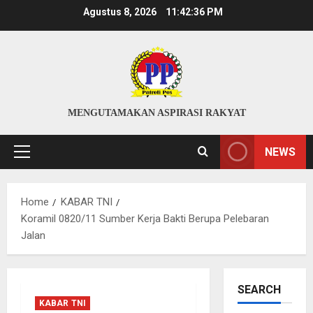
Skip
Agustus 8, 2026
11:42:36 PM
to
content
MENGUTAMAKAN ASPIRASI RAKYAT
NEWS
Primary
Menu
Home
KABAR TNI
Koramil 0820/11 Sumber Kerja Bakti Berupa Pelebaran
Jalan
SEARCH
KABAR TNI