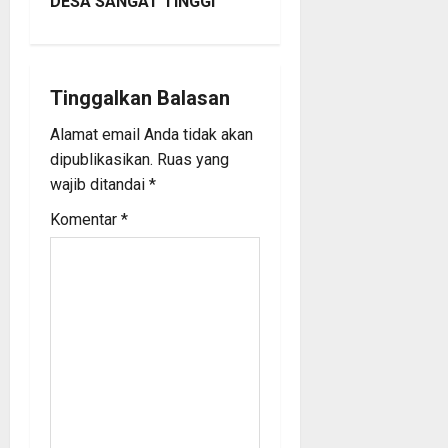
DESA SANGAT TINGGI
a
v
i
Tinggalkan Balasan
Alamat email Anda tidak akan
g
dipublikasikan.
Ruas yang
a
wajib ditandai
*
Komentar
*
t
i
o
n