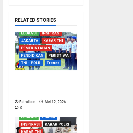
RELATED STORIES
EDUKASI
INSPIRASI
JAKARTA
KABAR TNI
PEMERINTAHAN
PENDIDIKAN
PERISTIWA
TNI - POLRI
Trends
TNI AU Perkuat
Kemampuan Bidang
Peperangan Siber
Patrolipos
Mei 12, 2026
0
EDUKASI
HUKUM
INSPIRASI
KABAR POLRI
KABAR TNI