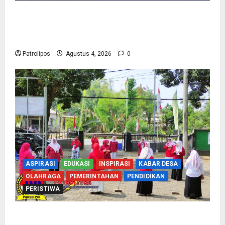
Kementerian Haji Bersama Komisi VIII DPR RI
Mantapkan Persiapan Penyelenggaraan Haji
2027 Di Probolinggo
Patrolipos
Agustus 4, 2026
0
ASPIRASI
EDUKASI
INSPIRASI
KABAR DESA
OLAHRAGA
PEMERINTAHAN
PENDIDIKAN
PERISTIWA
Usung Tema Indonesia Berdaulat, DWP UP KUA