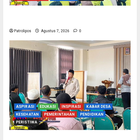
Cegah Nikah Dini, SMPN 1 Tegalsiwalan
Gandeng KUA Edukasi Siswa
Patrolipos
Agustus 7, 2026
0
ASPIRASI
EDUKASI
INSPIRASI
KABAR DESA
KESEHATAN
PEMERINTAHAN
PENDIDIKAN
PERISTIWA
Kementerian Haji Kab Probolinggo Gelar Foto