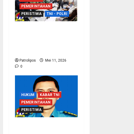
PEMERINTAHAN
PERISTIWA
TNI - POLRI
Sinergi Dengan APH,
Rutan Kraksaan Perkuat
Deteksi Dini Gangguan
Keamanan
Patrolipos
Mei 11, 2026
0
HUKUM
KABAR TNI
PEMERINTAHAN
PERISTIWA
Koarmada I Klarifikasi
Soal Wafatnya Seorang