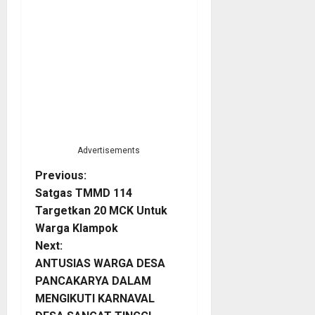
Advertisements
P
Previous:
Satgas TMMD 114
o
Targetkan 20 MCK Untuk
Warga Klampok
s
Next:
t
ANTUSIAS WARGA DESA
PANCAKARYA DALAM
n
MENGIKUTI KARNAVAL