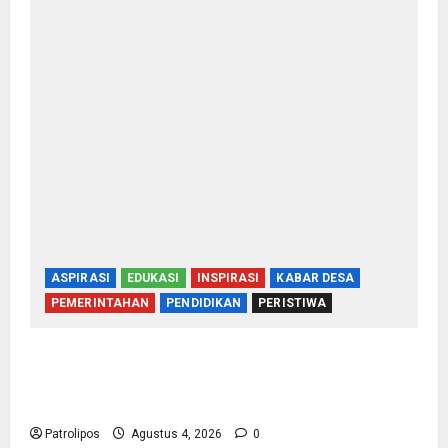
ASPIRASI
EDUKASI
INSPIRASI
KABAR DESA
PEMERINTAHAN
PENDIDIKAN
PERISTIWA
Kementerian Haji Bersama Komisi VIII DPR RI
Mantapkan Persiapan Penyelenggaraan Haji
2027 Di Probolinggo
Patrolipos
Agustus 4, 2026
0