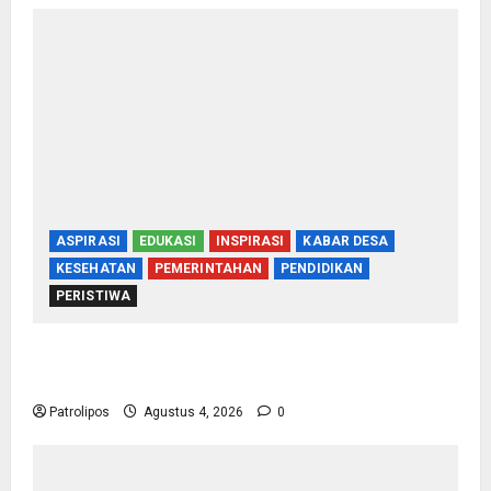
ASPIRASI
EDUKASI
INSPIRASI
KABAR DESA
KESEHATAN
PEMERINTAHAN
PENDIDIKAN
PERISTIWA
Kementerian Haji Kab Probolinggo Gelar Foto
Biometrik Pelimpahan Porsi Bagi 92 Jemaah
Patrolipos
Agustus 4, 2026
0