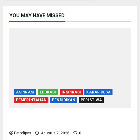
YOU MAY HAVE MISSED
ASPIRASI
EDUKASI
INSPIRASI
KABAR DESA
PEMERINTAHAN
PENDIDIKAN
PERISTIWA
Cegah Nikah Dini, SMPN 1 Tegalsiwalan
Gandeng KUA Edukasi Siswa
Patrolipos
Agustus 7, 2026
0