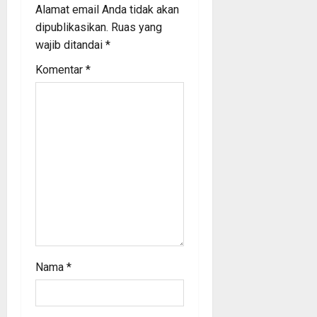
Alamat email Anda tidak akan
a
dipublikasikan.
Ruas yang
wajib ditandai
*
t
Komentar
*
i
o
n
Nama
*