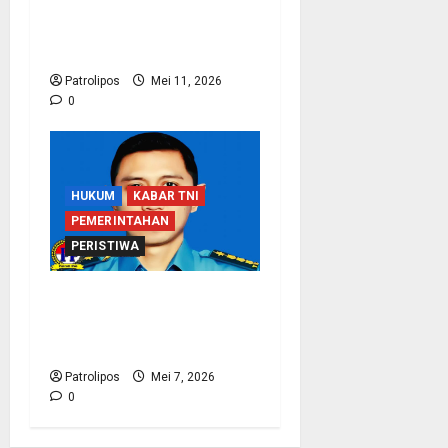
Rutan Kraksaan Perkuat
Deteksi Dini Gangguan
Keamanan
Patrolipos
Mei 11, 2026
0
HUKUM
KABAR TNI
PEMERINTAHAN
PERISTIWA
Koarmada I Klarifikasi
Soal Wafatnya Seorang
Prajurit TNI AL
Patrolipos
Mei 7, 2026
0