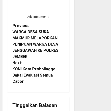
Advertisements
P
Previous:
WARGA DESA SUKA
o
MAKMUR MELAPORKAN
PENIPUAN WARGA DESA
s
JENGGAWAH KE POLRES
t
JEMBER
Next:
n
KONI Kota Probolinggo
Bakal Evaluasi Semua
a
Cabor
v
i
Tinggalkan Balasan
g