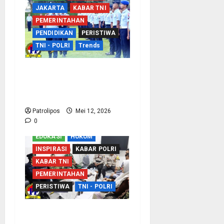
JAKARTA
KABAR TNI
PEMERINTAHAN
PENDIDIKAN
PERISTIWA
TNI - POLRI
Trends
TNI AU Perkuat
Kemampuan Bidang
Peperangan Siber
Patrolipos
Mei 12, 2026
0
EDUKASI
HUKUM
INSPIRASI
KABAR POLRI
KABAR TNI
PEMERINTAHAN
PERISTIWA
TNI - POLRI
Sinergi Dengan APH,