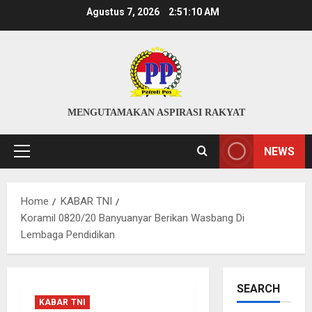
Skip
Agustus 7, 2026
2:51:11 AM
to
content
MENGUTAMAKAN ASPIRASI RAKYAT
NEWS
Primary
Menu
Home
KABAR TNI
Koramil 0820/20 Banyuanyar Berikan Wasbang Di
Lembaga Pendidikan
SEARCH
KABAR TNI