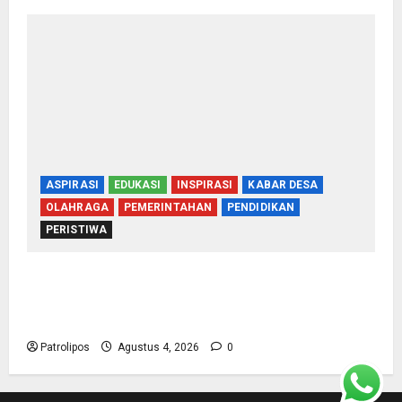
ASPIRASI
EDUKASI
INSPIRASI
KABAR DESA
OLAHRAGA
PEMERINTAHAN
PENDIDIKAN
PERISTIWA
Usung Tema Indonesia Berdaulat, DWP UP KUA
Wonomerto Tumbuhkan Solidaritas Lewat
Lomba Rakyat
Patrolipos
Agustus 4, 2026
0