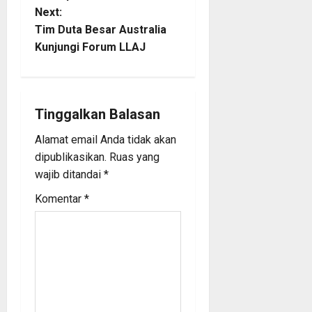
Next:
s
Tim Duta Besar Australia
t
Kunjungi Forum LLAJ
n
a
Tinggalkan Balasan
v
Alamat email Anda tidak akan
dipublikasikan.
Ruas yang
i
wajib ditandai
*
g
Komentar
*
a
t
i