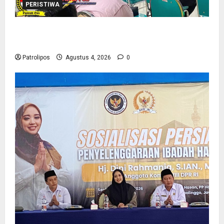
PERISTIWA
Kementerian Haji Kab Probolinggo Gelar Foto
Biometrik Pelimpahan Porsi Bagi 92 Jemaah
Patrolipos
Agustus 4, 2026
0