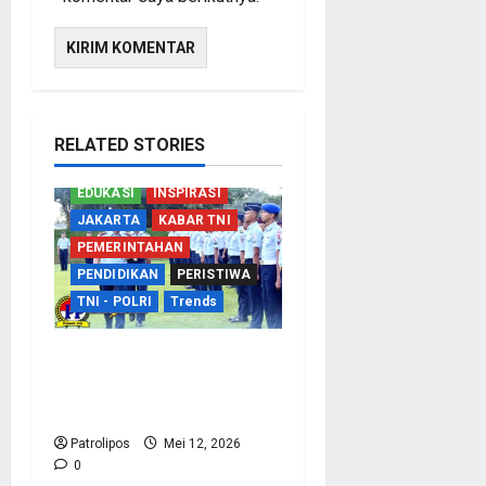
RELATED STORIES
EDUKASI
INSPIRASI
JAKARTA
KABAR TNI
PEMERINTAHAN
PENDIDIKAN
PERISTIWA
TNI - POLRI
Trends
TNI AU Perkuat
Kemampuan Bidang
Peperangan Siber
Patrolipos
Mei 12, 2026
0