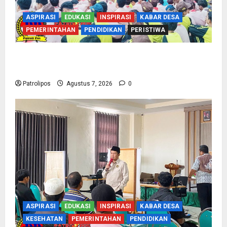
ASPIRASI
EDUKASI
INSPIRASI
KABAR DESA
PEMERINTAHAN
PENDIDIKAN
PERISTIWA
Cegah Nikah Dini, SMPN 1 Tegalsiwalan
Gandeng KUA Edukasi Siswa
Patrolipos
Agustus 7, 2026
0
ASPIRASI
EDUKASI
INSPIRASI
KABAR DESA
KESEHATAN
PEMERINTAHAN
PENDIDIKAN