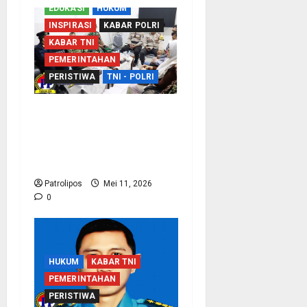
EDUKASI
HUKUM
INSPIRASI
KABAR POLRI
KABAR TNI
PEMERINTAHAN
PERISTIWA
TNI - POLRI
Sinergi Dengan APH,
Rutan Kraksaan Perkuat
Deteksi Dini Gangguan
Keamanan
Patrolipos
Mei 11, 2026
0
HUKUM
KABAR TNI
PEMERINTAHAN
PERISTIWA