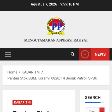
Skip
Agustus 7, 2026
9:59:17 PM
to
content
MENGUTAMAKAN ASPIRASI RAKYAT
NEWS
Primary
Menu
Home
KABAR TNI
Pantau Stok BBM, Koramil 0820/14 Besuk Patroli SPBU
SEARCH
KABAR TNI
Cari