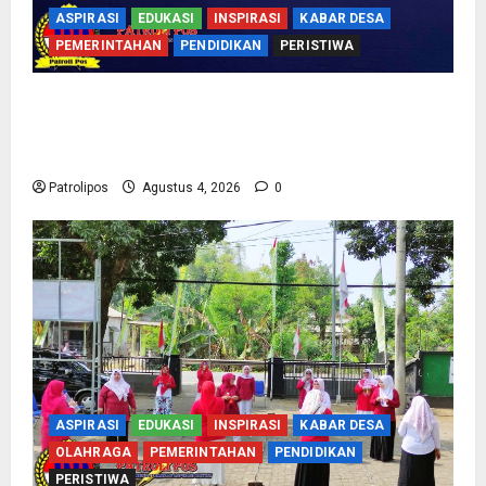
ASPIRASI
EDUKASI
INSPIRASI
KABAR DESA
PEMERINTAHAN
PENDIDIKAN
PERISTIWA
Kementerian Haji Bersama Komisi VIII DPR RI
Mantapkan Persiapan Penyelenggaraan Haji
2027 Di Probolinggo
Patrolipos
Agustus 4, 2026
0
ASPIRASI
EDUKASI
INSPIRASI
KABAR DESA
OLAHRAGA
PEMERINTAHAN
PENDIDIKAN
PERISTIWA