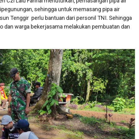
 Czi Lalu Fahrial menuturkan, pemasangan pipa air
a dipegunungan, sehingga untuk memasang pipa air
n Tenggir perlu bantuan dari personil TNI. Sehingga
ggo dan warga bekerjasama melakukan pembuatan dan