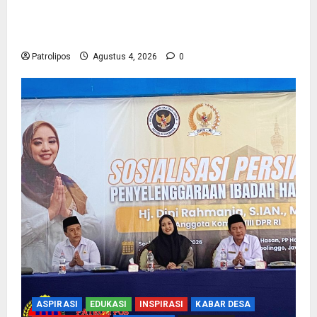
Kementerian Haji Kab Probolinggo Gelar Foto
Biometrik Pelimpahan Porsi Bagi 92 Jemaah
Patrolipos
Agustus 4, 2026
0
ASPIRASI
EDUKASI
INSPIRASI
KABAR DESA