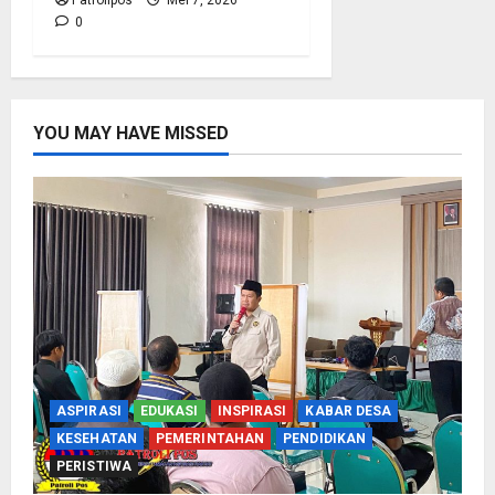
Patrolipos
Mei 7, 2026
0
YOU MAY HAVE MISSED
ASPIRASI
EDUKASI
INSPIRASI
KABAR DESA
KESEHATAN
PEMERINTAHAN
PENDIDIKAN
PERISTIWA