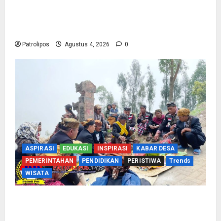
Usung Tema Indonesia Berdaulat, DWP UP KUA
Wonomerto Tumbuhkan Solidaritas Lewat
Lomba Rakyat
Patrolipos
Agustus 4, 2026
0
ASPIRASI
EDUKASI
INSPIRASI
KABAR DESA
PEMERINTAHAN
PENDIDIKAN
PERISTIWA
Trends
WISATA
Harmoni Lintas Iman di Lereng Bromo: Jejak
Indah Tradisi Nyadran Tengger