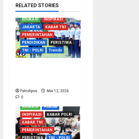
RELATED STORIES
EDUKASI
INSPIRASI
JAKARTA
KABAR TNI
PEMERINTAHAN
PENDIDIKAN
PERISTIWA
TNI - POLRI
Trends
TNI AU Perkuat
Kemampuan Bidang
Peperangan Siber
Patrolipos
Mei 12, 2026
0
EDUKASI
HUKUM
INSPIRASI
KABAR POLRI
KABAR TNI
PEMERINTAHAN
PERISTIWA
TNI - POLRI