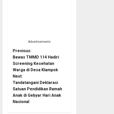
Advertisements
P
Previous:
Bawas TMMD 114 Hadiri
o
Screening Kesehatan
Warga di Desa Klampok
s
Next:
t
Tandatangani Deklarasi
Satuan Pendidikan Ramah
n
Anak di Gebyar Hari Anak
Nasional
a