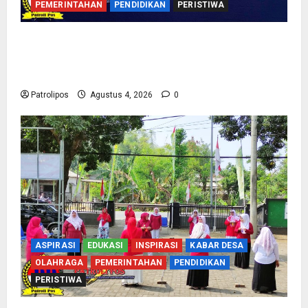
PEMERINTAHAN
PENDIDIKAN
PERISTIWA
Kementerian Haji Bersama Komisi VIII DPR RI
Mantapkan Persiapan Penyelenggaraan Haji
2027 Di Probolinggo
Patrolipos
Agustus 4, 2026
0
ASPIRASI
EDUKASI
INSPIRASI
KABAR DESA
OLAHRAGA
PEMERINTAHAN
PENDIDIKAN
PERISTIWA