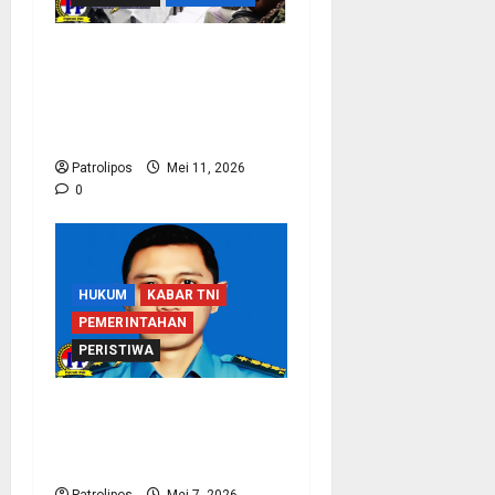
Sinergi Dengan APH,
Rutan Kraksaan Perkuat
Deteksi Dini Gangguan
Keamanan
Patrolipos
Mei 11, 2026
0
HUKUM
KABAR TNI
PEMERINTAHAN
PERISTIWA
Koarmada I Klarifikasi
Soal Wafatnya Seorang
Prajurit TNI AL