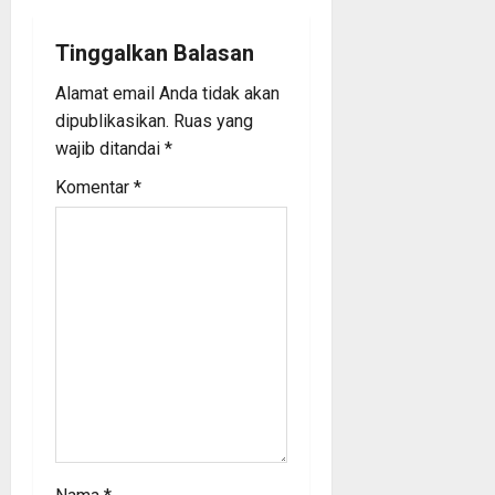
v
i
Tinggalkan Balasan
Alamat email Anda tidak akan
g
dipublikasikan.
Ruas yang
a
wajib ditandai
*
Komentar
*
t
i
o
n