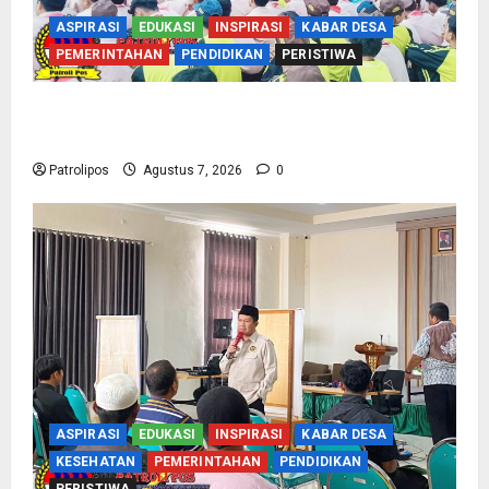
ASPIRASI
EDUKASI
INSPIRASI
KABAR DESA
PEMERINTAHAN
PENDIDIKAN
PERISTIWA
Cegah Nikah Dini, SMPN 1 Tegalsiwalan
Gandeng KUA Edukasi Siswa
Patrolipos
Agustus 7, 2026
0
ASPIRASI
EDUKASI
INSPIRASI
KABAR DESA
KESEHATAN
PEMERINTAHAN
PENDIDIKAN
PERISTIWA