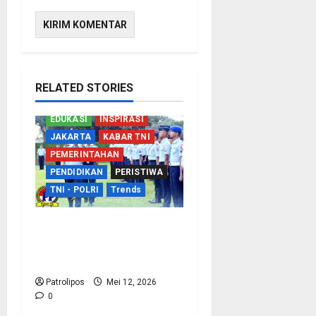
RELATED STORIES
EDUKASI
INSPIRASI
JAKARTA
KABAR TNI
PEMERINTAHAN
PENDIDIKAN
PERISTIWA
TNI - POLRI
Trends
TNI AU Perkuat
Kemampuan Bidang
Peperangan Siber
Patrolipos
Mei 12, 2026
0