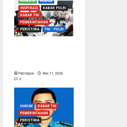
EDUKASI
HUKUM
INSPIRASI
KABAR POLRI
KABAR TNI
PEMERINTAHAN
PERISTIWA
TNI - POLRI
Sinergi Dengan APH,
Rutan Kraksaan Perkuat
Deteksi Dini Gangguan
Keamanan
Patrolipos
Mei 11, 2026
0
HUKUM
KABAR TNI
PEMERINTAHAN
PERISTIWA