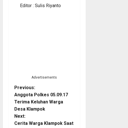
Editor : Sulis Riyanto
Advertisements
P
Previous:
Anggota Polkes 05.09.17
o
Terima Keluhan Warga
Desa Klampok
s
Next:
t
Cerita Warga Klampok Saat