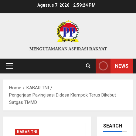
Skip
Agustus 7, 2026
2:59:25 PM
to
content
MENGUTAMAKAN ASPIRASI RAKYAT
NEWS
Primary
Menu
Home
KABAR TNI
Pengerjaan Pavingisasi Didesa Klampok Terus Dikebut
Satgas TMMD
SEARCH
KABAR TNI