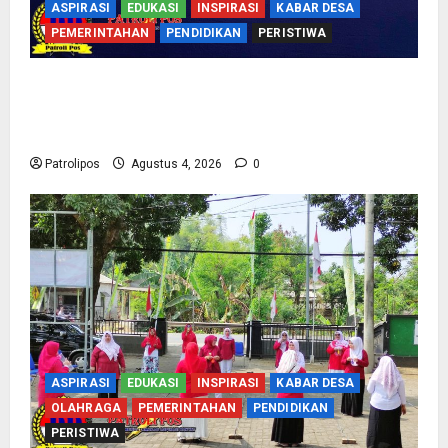
ASPIRASI
EDUKASI
INSPIRASI
KABAR DESA
PEMERINTAHAN
PENDIDIKAN
PERISTIWA
Kementerian Haji Bersama Komisi VIII DPR RI
Mantapkan Persiapan Penyelenggaraan Haji
2027 Di Probolinggo
Patrolipos
Agustus 4, 2026
0
ASPIRASI
EDUKASI
INSPIRASI
KABAR DESA
OLAHRAGA
PEMERINTAHAN
PENDIDIKAN
PERISTIWA