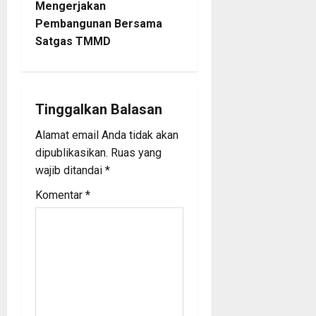
Mengerjakan
n
Pembangunan Bersama
Satgas TMMD
a
v
i
Tinggalkan Balasan
Alamat email Anda tidak akan
g
dipublikasikan.
Ruas yang
a
wajib ditandai
*
Komentar
*
t
i
o
n