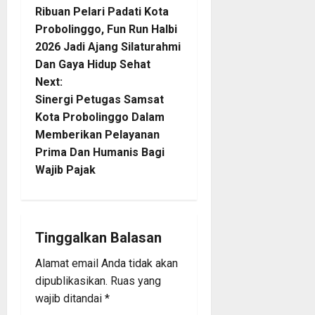
Ribuan Pelari Padati Kota
o
Probolinggo, Fun Run Halbi
2026 Jadi Ajang Silaturahmi
s
Dan Gaya Hidup Sehat
t
Next:
Sinergi Petugas Samsat
n
Kota Probolinggo Dalam
Memberikan Pelayanan
a
Prima Dan Humanis Bagi
Wajib Pajak
v
i
g
Tinggalkan Balasan
a
Alamat email Anda tidak akan
dipublikasikan.
Ruas yang
t
wajib ditandai
*