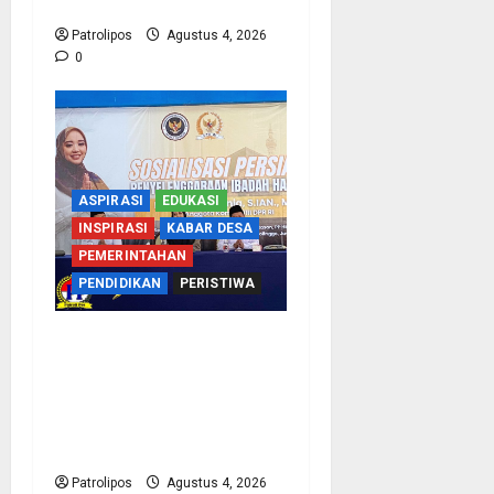
Porsi Bagi 92 Jemaah
Patrolipos
Agustus 4, 2026
0
ASPIRASI
EDUKASI
INSPIRASI
KABAR DESA
PEMERINTAHAN
PENDIDIKAN
PERISTIWA
Kementerian Haji
Bersama Komisi VIII DPR
RI Mantapkan Persiapan
Penyelenggaraan Haji
2027 Di Probolinggo
Patrolipos
Agustus 4, 2026