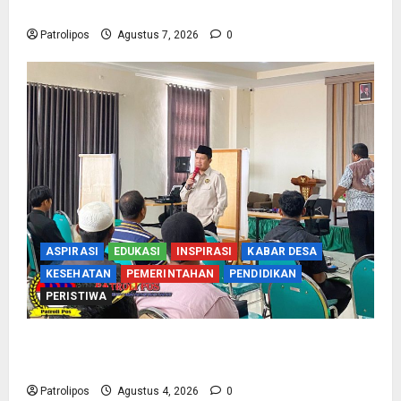
Gandeng KUA Edukasi Siswa
Patrolipos
Agustus 7, 2026
0
ASPIRASI
EDUKASI
INSPIRASI
KABAR DESA
KESEHATAN
PEMERINTAHAN
PENDIDIKAN
PERISTIWA
Kementerian Haji Kab Probolinggo Gelar Foto
Biometrik Pelimpahan Porsi Bagi 92 Jemaah
Patrolipos
Agustus 4, 2026
0