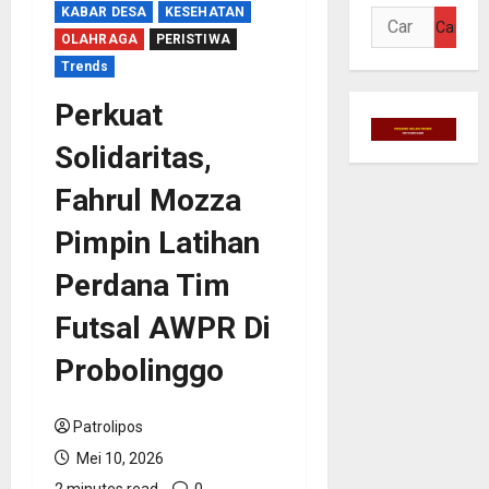
KABAR DESA
KESEHATAN
Cari
OLAHRAGA
PERISTIWA
untuk:
Trends
Perkuat
Solidaritas,
Fahrul Mozza
Pimpin Latihan
Perdana Tim
Futsal AWPR Di
Probolinggo
Patrolipos
Mei 10, 2026
2 minutes read
0