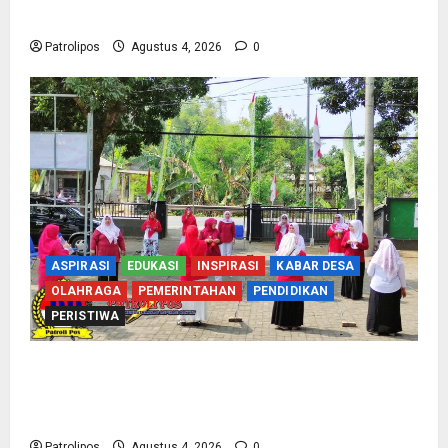
2027 Di Probolinggo
Patrolipos
Agustus 4, 2026
0
ASPIRASI
EDUKASI
INSPIRASI
KABAR DESA
OLAHRAGA
PEMERINTAHAN
PENDIDIKAN
PERISTIWA
Usung Tema Indonesia Berdaulat, DWP UP KUA
Wonomerto Tumbuhkan Solidaritas Lewat
Lomba Rakyat
Patrolipos
Agustus 4, 2026
0