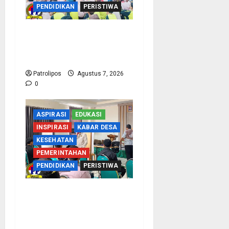
PENDIDIKAN
PERISTIWA
Cegah Nikah Dini, SMPN
1 Tegalsiwalan Gandeng
KUA Edukasi Siswa
Patrolipos
Agustus 7, 2026
0
ASPIRASI
EDUKASI
INSPIRASI
KABAR DESA
KESEHATAN
PEMERINTAHAN
PENDIDIKAN
PERISTIWA
Kementerian Haji Kab
Probolinggo Gelar Foto
Biometrik Pelimpahan