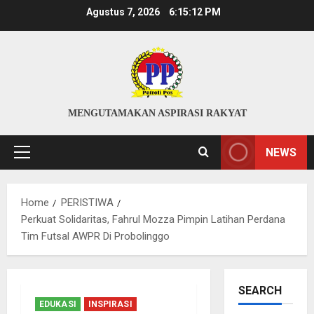
Skip
Agustus 7, 2026
6:15:13 PM
to
content
MENGUTAMAKAN ASPIRASI RAKYAT
NEWS
Primary
Menu
Home
PERISTIWA
Perkuat Solidaritas, Fahrul Mozza Pimpin Latihan Perdana
Tim Futsal AWPR Di Probolinggo
SEARCH
EDUKASI
INSPIRASI