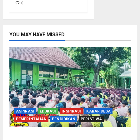
0
YOU MAY HAVE MISSED
ASPIRASI
EDUKASI
INSPIRASI
KABAR DESA
PEMERINTAHAN
PENDIDIKAN
PERISTIWA
Cegah Nikah Dini, SMPN 1 Tegalsiwalan