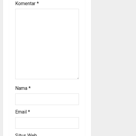
i
Komentar
*
o
n
Nama
*
Email
*
Situs Web