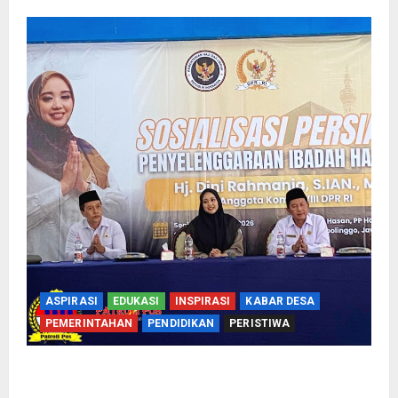
ASPIRASI
EDUKASI
INSPIRASI
KABAR DESA
PEMERINTAHAN
PENDIDIKAN
PERISTIWA
Kementerian Haji Bersama Komisi VIII DPR RI
Mantapkan Persiapan Penyelenggaraan Haji