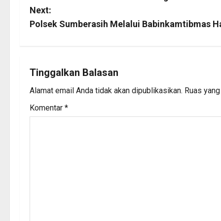
o
Next:
s
Polsek Sumberasih Melalui Babinkamtibmas Had
t
n
Tinggalkan Balasan
a
Alamat email Anda tidak akan dipublikasikan.
Ruas yang 
v
Komentar
*
i
g
a
t
i