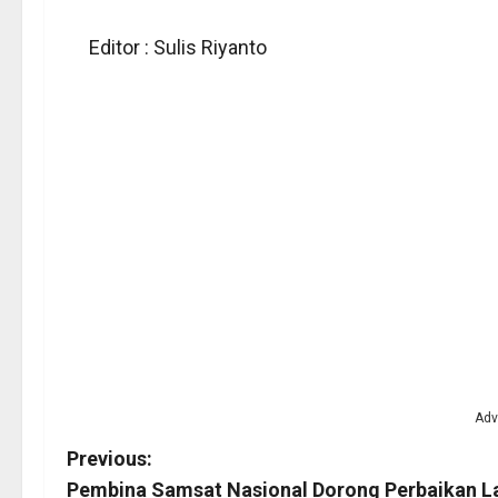
Editor : Sulis Riyanto
Adv
P
Previous:
Pembina Samsat Nasional Dorong Perbaikan L