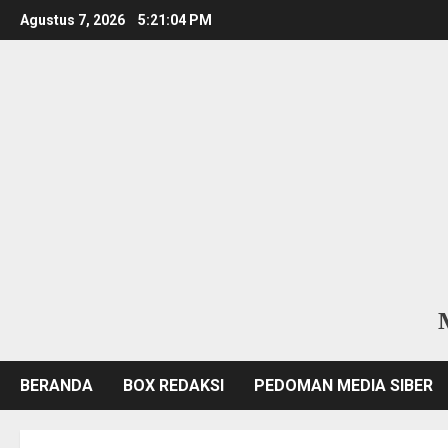
Skip
Agustus 7, 2026
5:21:04 PM
to
content
BERANDA
BOX REDAKSI
PEDOMAN MEDIA SIBER