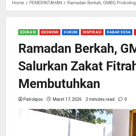
Home
PEMERINTAHAN
Ramadan Berkah, GMBQ Proboling
EDUKASI
EKONOMI
HUKUM
INSPIRASI
KABAR DESA
Ramadan Berkah, G
Salurkan Zakat Fitr
Membutuhkan
Patrolipos
Maret 17, 2026
2 minutes read
0