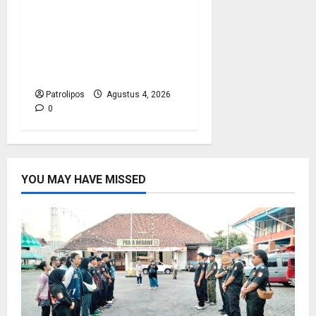
Kementerian Haji
Bersama Komisi VIII DPR
RI Mantapkan Persiapan
Penyelenggaraan Haji
2027 Di Probolinggo
Patrolipos
Agustus 4, 2026
0
YOU MAY HAVE MISSED