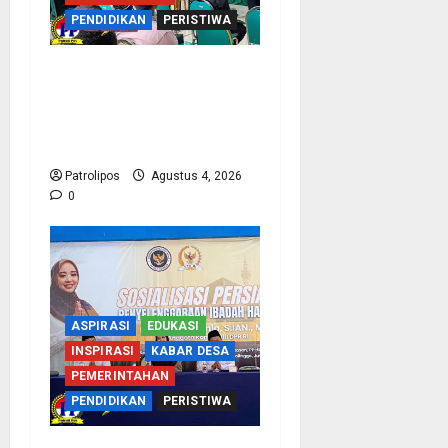
PENDIDIKAN
PERISTIWA
Kementerian Haji Kab
Probolinggo Gelar Foto
Biometrik Pelimpahan
Porsi Bagi 92 Jemaah
Patrolipos
Agustus 4, 2026
0
ASPIRASI
EDUKASI
INSPIRASI
KABAR DESA
PEMERINTAHAN
PENDIDIKAN
PERISTIWA