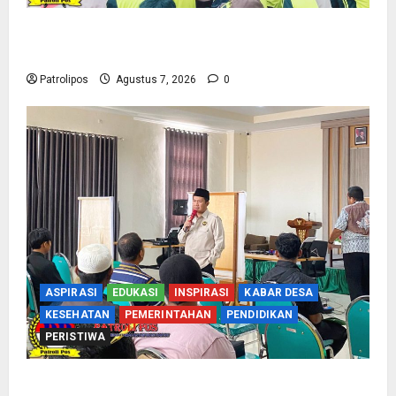
Cegah Nikah Dini, SMPN 1 Tegalsiwalan
Gandeng KUA Edukasi Siswa
Patrolipos
Agustus 7, 2026
0
ASPIRASI
EDUKASI
INSPIRASI
KABAR DESA
KESEHATAN
PEMERINTAHAN
PENDIDIKAN
PERISTIWA
Kementerian Haji Kab Probolinggo Gelar Foto