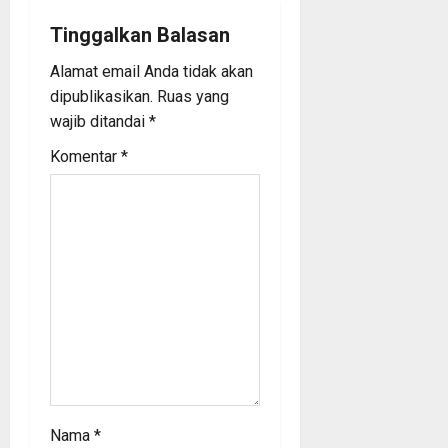
i
Tinggalkan Balasan
Alamat email Anda tidak akan
g
dipublikasikan.
Ruas yang
a
wajib ditandai
*
Komentar
*
t
i
o
n
Nama
*