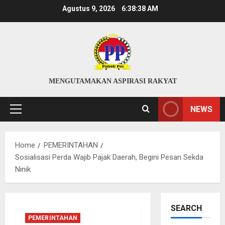
Skip
Agustus 9, 2026
6:38:39 AM
to
content
MENGUTAMAKAN ASPIRASI RAKYAT
NEWS
Primary
Menu
Home
PEMERINTAHAN
Sosialisasi Perda Wajib Pajak Daerah, Begini Pesan Sekda
Ninik
SEARCH
PEMERINTAHAN