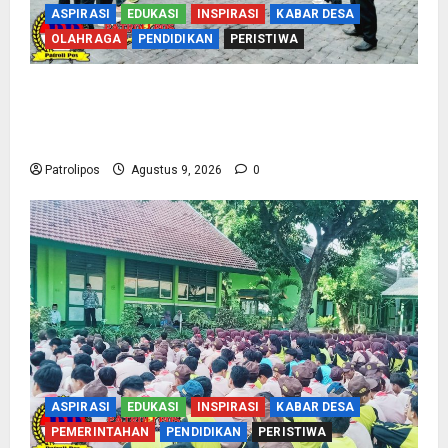
ASPIRASI
EDUKASI
INSPIRASI
KABAR DESA
OLAHRAGA
PENDIDIKAN
PERISTIWA
Perbakin Kota Probolinggo Sasar Prestasi
Maksimal, Utus 15 Atlet Terbaik ke Kejurprov
Jatim 2026
Patrolipos
Agustus 9, 2026
0
ASPIRASI
EDUKASI
INSPIRASI
KABAR DESA
PEMERINTAHAN
PENDIDIKAN
PERISTIWA