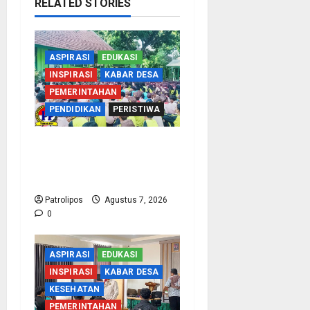
RELATED STORIES
ASPIRASI
EDUKASI
INSPIRASI
KABAR DESA
PEMERINTAHAN
PENDIDIKAN
PERISTIWA
Cegah Nikah Dini, SMPN
1 Tegalsiwalan Gandeng
KUA Edukasi Siswa
Patrolipos
Agustus 7, 2026
0
ASPIRASI
EDUKASI
INSPIRASI
KABAR DESA
KESEHATAN
PEMERINTAHAN