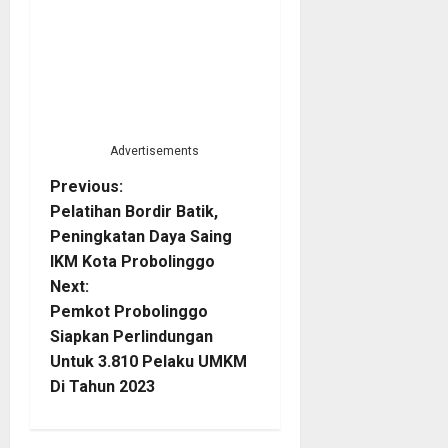
Advertisements
P
Previous:
Pelatihan Bordir Batik,
o
Peningkatan Daya Saing
IKM Kota Probolinggo
s
Next:
t
Pemkot Probolinggo
Siapkan Perlindungan
n
Untuk 3.810 Pelaku UMKM
Di Tahun 2023
a
v