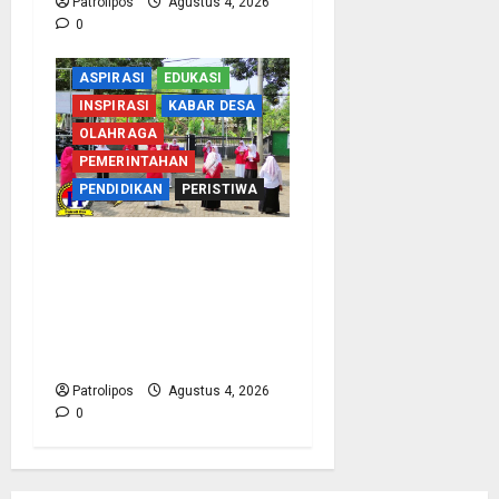
Patrolipos
Agustus 4, 2026
0
ASPIRASI
EDUKASI
INSPIRASI
KABAR DESA
OLAHRAGA
PEMERINTAHAN
PENDIDIKAN
PERISTIWA
Usung Tema Indonesia
Berdaulat, DWP UP KUA
Wonomerto Tumbuhkan
Solidaritas Lewat Lomba
Rakyat
Patrolipos
Agustus 4, 2026
0