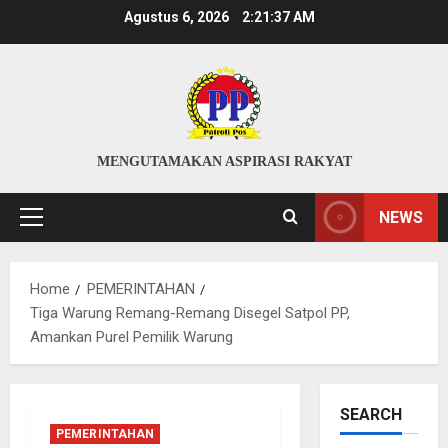
Skip
Agustus 6, 2026
2:21:38 AM
to
content
MENGUTAMAKAN ASPIRASI RAKYAT
NEWS
Primary
Menu
Home
PEMERINTAHAN
Tiga Warung Remang-Remang Disegel Satpol PP,
Amankan Purel Pemilik Warung
SEARCH
PEMERINTAHAN