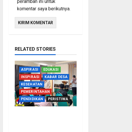
peramban ini untuk
komentar saya berikutnya.
RELATED STORIES
ASPIRASI
EDUKASI
INSPIRASI
KABAR DESA
KESEHATAN
PEMERINTAHAN
PENDIDIKAN
PERISTIWA
Kementerian Haji Kab
Probolinggo Gelar Foto
Biometrik Pelimpahan