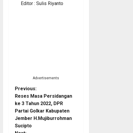
Editor : Sulis Riyanto
Advertisements
P
Previous:
Reses Masa Persidangan
o
ke 3 Tahun 2022, DPR
Partai Golkar Kabupaten
s
Jember H.Mujiburrohman
t
Sucipto