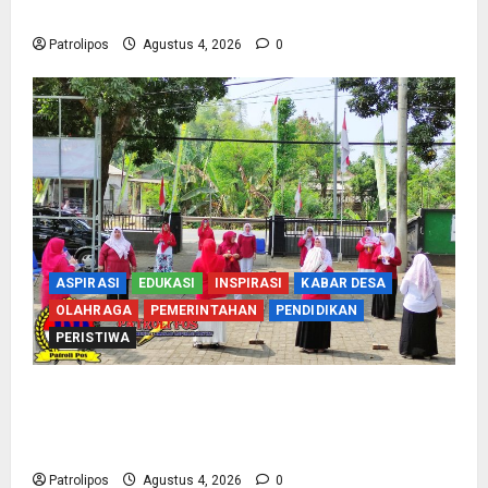
2027 Di Probolinggo
Patrolipos
Agustus 4, 2026
0
ASPIRASI
EDUKASI
INSPIRASI
KABAR DESA
OLAHRAGA
PEMERINTAHAN
PENDIDIKAN
PERISTIWA
Usung Tema Indonesia Berdaulat, DWP UP KUA
Wonomerto Tumbuhkan Solidaritas Lewat
Lomba Rakyat
Patrolipos
Agustus 4, 2026
0