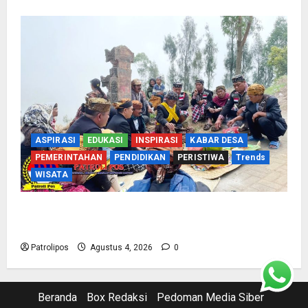
ASPIRASI
EDUKASI
INSPIRASI
KABAR DESA
PEMERINTAHAN
PENDIDIKAN
PERISTIWA
Trends
WISATA
Harmoni Lintas Iman di Lereng Bromo: Jejak
Indah Tradisi Nyadran Tengger
Patrolipos
Agustus 4, 2026
0
Beranda
Box Redaksi
Pedoman Media Siber