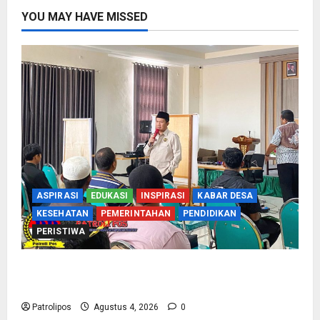
YOU MAY HAVE MISSED
ASPIRASI
EDUKASI
INSPIRASI
KABAR DESA
KESEHATAN
PEMERINTAHAN
PENDIDIKAN
PERISTIWA
Kementerian Haji Kab Probolinggo Gelar Foto
Biometrik Pelimpahan Porsi Bagi 92 Jemaah
Patrolipos
Agustus 4, 2026
0