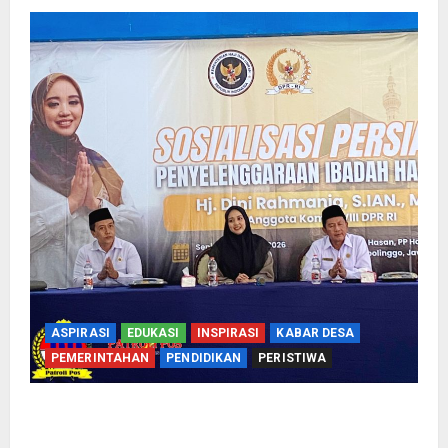
ASPIRASI
EDUKASI
INSPIRASI
KABAR DESA
PEMERINTAHAN
PENDIDIKAN
PERISTIWA
Kementerian Haji Bersama Komisi VIII DPR RI
Mantapkan Persiapan Penyelenggaraan Haji