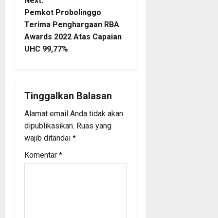
Next:
n
Pemkot Probolinggo
Terima Penghargaan RBA
a
Awards 2022 Atas Capaian
UHC 99,77%
v
i
g
Tinggalkan Balasan
a
Alamat email Anda tidak akan
dipublikasikan.
Ruas yang
t
wajib ditandai
*
i
Komentar
*
o
n