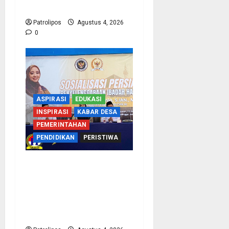
Porsi Bagi 92 Jemaah
Patrolipos
Agustus 4, 2026
0
ASPIRASI
EDUKASI
INSPIRASI
KABAR DESA
PEMERINTAHAN
PENDIDIKAN
PERISTIWA
Kementerian Haji
Bersama Komisi VIII DPR
RI Mantapkan Persiapan
Penyelenggaraan Haji
2027 Di Probolinggo