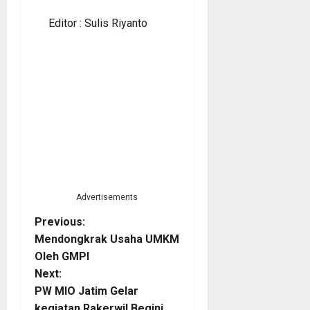
Editor : Sulis Riyanto
Advertisements
P
Previous:
Mendongkrak Usaha UMKM
o
Oleh GMPI
Next:
s
PW MIO Jatim Gelar
kegiatan Rakerwil Begini