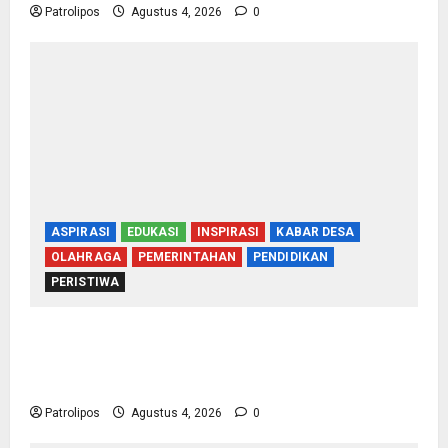
Patrolipos
Agustus 4, 2026
0
ASPIRASI
EDUKASI
INSPIRASI
KABAR DESA
OLAHRAGA
PEMERINTAHAN
PENDIDIKAN
PERISTIWA
Usung Tema Indonesia Berdaulat, DWP UP KUA
Wonomerto Tumbuhkan Solidaritas Lewat
Lomba Rakyat
Patrolipos
Agustus 4, 2026
0