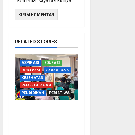
komentar saya berikutnya.
RELATED STORIES
ASPIRASI
EDUKASI
INSPIRASI
KABAR DESA
KESEHATAN
PEMERINTAHAN
PENDIDIKAN
PERISTIWA
Kementerian Haji Kab
Probolinggo Gelar Foto
Biometrik Pelimpahan
Porsi Bagi 92 Jemaah