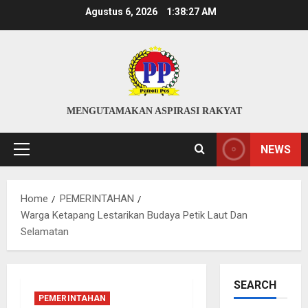
Skip
Agustus 6, 2026
1:38:27 AM
to
content
MENGUTAMAKAN ASPIRASI RAKYAT
NEWS
Primary
Menu
Home
PEMERINTAHAN
Warga Ketapang Lestarikan Budaya Petik Laut Dan
Selamatan
SEARCH
PEMERINTAHAN