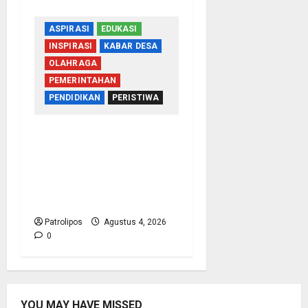
ASPIRASI
EDUKASI
INSPIRASI
KABAR DESA
OLAHRAGA
PEMERINTAHAN
PENDIDIKAN
PERISTIWA
Usung Tema Indonesia
Berdaulat, DWP UP KUA
Wonomerto Tumbuhkan
Solidaritas Lewat Lomba
Rakyat
Patrolipos
Agustus 4, 2026
0
YOU MAY HAVE MISSED