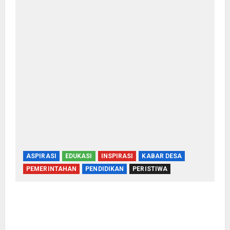
ASPIRASI
EDUKASI
INSPIRASI
KABAR DESA
PEMERINTAHAN
PENDIDIKAN
PERISTIWA
Kementerian Haji Bersama Komisi VIII DPR RI
Mantapkan Persiapan Penyelenggaraan Haji
2027 Di Probolinggo