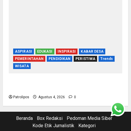
ASPIRASI
EDUKASI
INSPIRASI
KABAR DESA
PEMERINTAHAN
PENDIDIKAN
PERISTIWA
Trends
WISATA
Harmoni Lintas Iman di Lereng Bromo: Jejak
Indah Tradisi Nyadran Tengger
Patrolipos
Agustus 4, 2026
0
Beranda
Box Redaksi
Pedoman Media Siber
Kode Etik Jurnalistik
Kategori