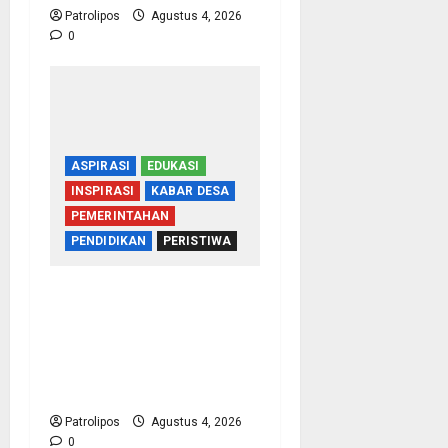
Patrolipos
Agustus 4, 2026
0
ASPIRASI
EDUKASI
INSPIRASI
KABAR DESA
PEMERINTAHAN
PENDIDIKAN
PERISTIWA
Kementerian Haji
Bersama Komisi VIII DPR
RI Mantapkan Persiapan
Penyelenggaraan Haji
2027 Di Probolinggo
Patrolipos
Agustus 4, 2026
0