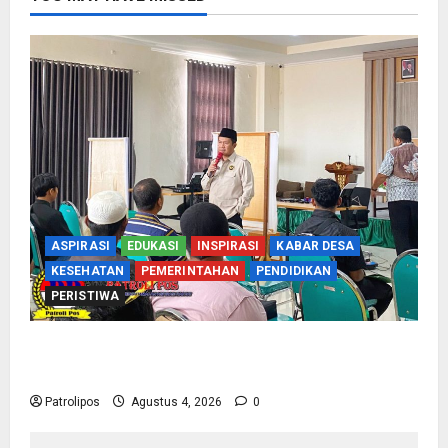
ASPIRASI
EDUKASI
INSPIRASI
KABAR DESA
KESEHATAN
PEMERINTAHAN
PENDIDIKAN
PERISTIWA
Kementerian Haji Kab Probolinggo Gelar Foto
Biometrik Pelimpahan Porsi Bagi 92 Jemaah
Patrolipos
Agustus 4, 2026
0