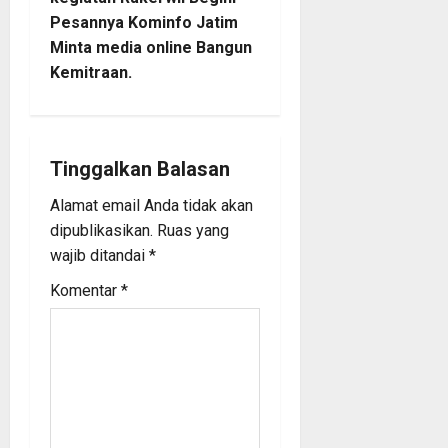
t
Pesannya Kominfo Jatim
n
Minta media online Bangun
Kemitraan.
a
v
i
Tinggalkan Balasan
Alamat email Anda tidak akan
g
dipublikasikan.
Ruas yang
a
wajib ditandai
*
Komentar
*
t
i
o
n