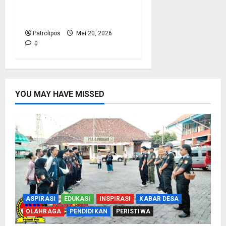
Siswa MA Mambaul
Hasan Lewat BRUS
Patrolipos
Mei 20, 2026
0
YOU MAY HAVE MISSED
ASPIRASI
EDUKASI
INSPIRASI
KABAR DESA
OLAHRAGA
PENDIDIKAN
PERISTIWA