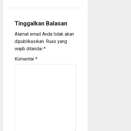
a
v
i
Tinggalkan Balasan
Alamat email Anda tidak akan
g
dipublikasikan.
Ruas yang
a
wajib ditandai
*
Komentar
*
t
i
o
n