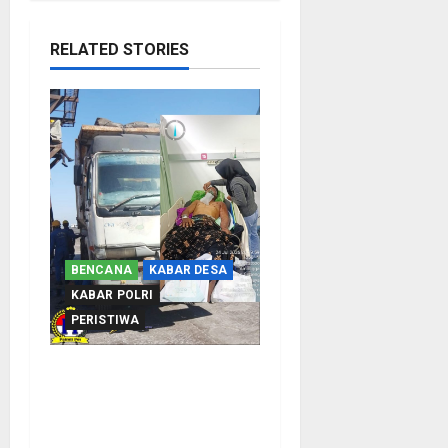
RELATED STORIES
BENCANA
KABAR DESA
KABAR POLRI
PERISTIWA
Tragis Di Pelabuhan
Probolinggo ! Lelah
Bekerja malah Berujung
Maut, anggota KRK