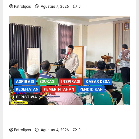
Patrolipos
Agustus 7, 2026
0
ASPIRASI
EDUKASI
INSPIRASI
KABAR DESA
KESEHATAN
PEMERINTAHAN
PENDIDIKAN
PERISTIWA
Kementerian Haji Kab Probolinggo Gelar Foto
Biometrik Pelimpahan Porsi Bagi 92 Jemaah
Patrolipos
Agustus 4, 2026
0