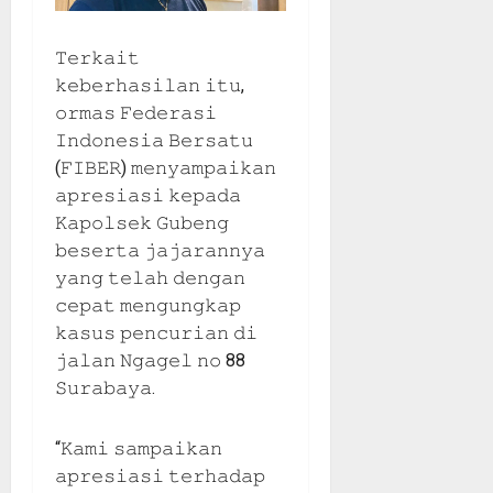
𝚃𝚎𝚛𝚔𝚊𝚒𝚝
𝚔𝚎𝚋𝚎𝚛𝚑𝚊𝚜𝚒𝚕𝚊𝚗 𝚒𝚝𝚞,
𝚘𝚛𝚖𝚊𝚜 𝙵𝚎𝚍𝚎𝚛𝚊𝚜𝚒
𝙸𝚗𝚍𝚘𝚗𝚎𝚜𝚒𝚊 𝙱𝚎𝚛𝚜𝚊𝚝𝚞
(𝙵𝙸𝙱𝙴𝚁) 𝚖𝚎𝚗𝚢𝚊𝚖𝚙𝚊𝚒𝚔𝚊𝚗
𝚊𝚙𝚛𝚎𝚜𝚒𝚊𝚜𝚒 𝚔𝚎𝚙𝚊𝚍𝚊
𝙺𝚊𝚙𝚘𝚕𝚜𝚎𝚔 𝙶𝚞𝚋𝚎𝚗𝚐
𝚋𝚎𝚜𝚎𝚛𝚝𝚊 𝚓𝚊𝚓𝚊𝚛𝚊𝚗𝚗𝚢𝚊
𝚢𝚊𝚗𝚐 𝚝𝚎𝚕𝚊𝚑 𝚍𝚎𝚗𝚐𝚊𝚗
𝚌𝚎𝚙𝚊𝚝 𝚖𝚎𝚗𝚐𝚞𝚗𝚐𝚔𝚊𝚙
𝚔𝚊𝚜𝚞𝚜 𝚙𝚎𝚗𝚌𝚞𝚛𝚒𝚊𝚗 𝚍𝚒
𝚓𝚊𝚕𝚊𝚗 𝙽𝚐𝚊𝚐𝚎𝚕 𝚗𝚘 88
𝚂𝚞𝚛𝚊𝚋𝚊𝚢𝚊.
“𝙺𝚊𝚖𝚒 𝚜𝚊𝚖𝚙𝚊𝚒𝚔𝚊𝚗
𝚊𝚙𝚛𝚎𝚜𝚒𝚊𝚜𝚒 𝚝𝚎𝚛𝚑𝚊𝚍𝚊𝚙