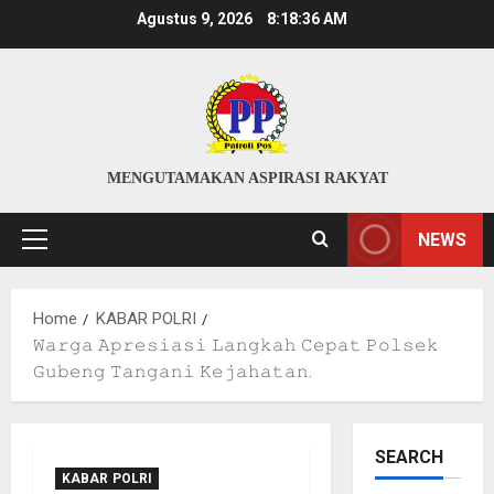
Skip
Agustus 9, 2026
8:18:36 AM
to
content
MENGUTAMAKAN ASPIRASI RAKYAT
NEWS
Primary
Menu
Home
KABAR POLRI
𝚆𝚊𝚛𝚐𝚊 𝙰𝚙𝚛𝚎𝚜𝚒𝚊𝚜𝚒 𝙻𝚊𝚗𝚐𝚔𝚊𝚑 𝙲𝚎𝚙𝚊𝚝 𝙿𝚘𝚕𝚜𝚎𝚔
𝙶𝚞𝚋𝚎𝚗𝚐 𝚃𝚊𝚗𝚐𝚊𝚗𝚒 𝙺𝚎𝚓𝚊𝚑𝚊𝚝𝚊𝚗.
SEARCH
KABAR POLRI