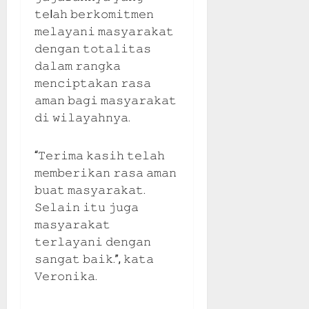
𝚝𝚎l𝚊𝚑 𝚋𝚎𝚛𝚔𝚘𝚖𝚒𝚝𝚖𝚎𝚗
𝚖𝚎𝚕𝚊𝚢𝚊𝚗𝚒 𝚖𝚊𝚜𝚢𝚊𝚛𝚊𝚔𝚊𝚝
𝚍𝚎𝚗𝚐𝚊𝚗 𝚝𝚘𝚝𝚊𝚕𝚒𝚝𝚊𝚜
𝚍𝚊𝚕𝚊𝚖 𝚛𝚊𝚗𝚐𝚔𝚊
𝚖𝚎𝚗𝚌𝚒𝚙𝚝𝚊𝚔𝚊𝚗 𝚛𝚊𝚜𝚊
𝚊𝚖𝚊𝚗 𝚋𝚊𝚐𝚒 𝚖𝚊𝚜𝚢𝚊𝚛𝚊𝚔𝚊𝚝
𝚍𝚒 𝚠𝚒𝚕𝚊𝚢𝚊𝚑𝚗𝚢𝚊.
“𝚃𝚎𝚛𝚒𝚖𝚊 𝚔𝚊𝚜𝚒𝚑 𝚝𝚎𝚕𝚊𝚑
𝚖𝚎𝚖𝚋𝚎𝚛𝚒𝚔𝚊𝚗 𝚛𝚊𝚜𝚊 𝚊𝚖𝚊𝚗
𝚋𝚞𝚊𝚝 𝚖𝚊𝚜𝚢𝚊𝚛𝚊𝚔𝚊𝚝.
𝚂𝚎𝚕𝚊𝚒𝚗 𝚒𝚝𝚞 𝚓𝚞𝚐𝚊
𝚖𝚊𝚜𝚢𝚊𝚛𝚊𝚔𝚊𝚝
𝚝𝚎𝚛𝚕𝚊𝚢𝚊𝚗𝚒 𝚍𝚎𝚗𝚐𝚊𝚗
𝚜𝚊𝚗𝚐𝚊𝚝 𝚋𝚊𝚒𝚔.”, 𝚔𝚊𝚝𝚊
𝚅𝚎𝚛𝚘𝚗𝚒𝚔𝚊.