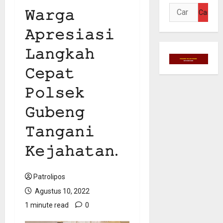
Cari
𝚆𝚊𝚛𝚐𝚊
untuk:
𝙰𝚙𝚛𝚎𝚜𝚒𝚊𝚜𝚒
𝙻𝚊𝚗𝚐𝚔𝚊𝚑
𝙲𝚎𝚙𝚊𝚝
𝙿𝚘𝚕𝚜𝚎𝚔
𝙶𝚞𝚋𝚎𝚗𝚐
𝚃𝚊𝚗𝚐𝚊𝚗𝚒
𝙺𝚎𝚓𝚊𝚑𝚊𝚝𝚊𝚗.
Patrolipos
Agustus 10, 2022
1 minute read
0