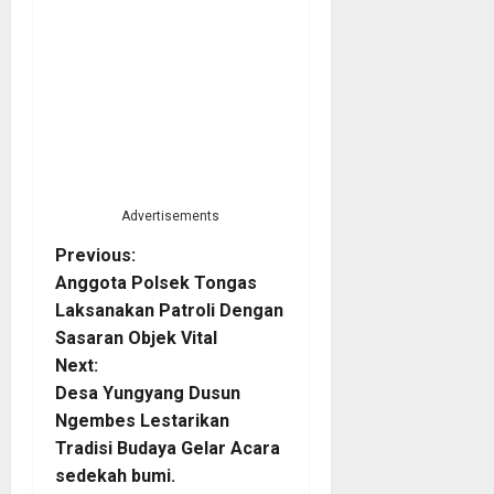
Advertisements
P
Previous:
Anggota Polsek Tongas
o
Laksanakan Patroli Dengan
Sasaran Objek Vital
s
Next:
t
Desa Yungyang Dusun
Ngembes Lestarikan
n
Tradisi Budaya Gelar Acara
sedekah bumi.