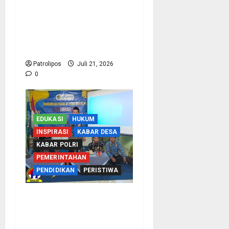
Bentengi Madrasah Dari
Radikalisme, Kemenag
Probolinggo Dan Densus
88 Edukasi Siswa MAN 1
Patrolipos
Juli 21, 2026
0
EDUKASI
HUKUM
INSPIRASI
KABAR DESA
KABAR POLRI
PEMERINTAHAN
PENDIDIKAN
PERISTIWA
Tangkal Radikalisme,
Kemenag Probolinggo
Dan Densus 88 Edukasi