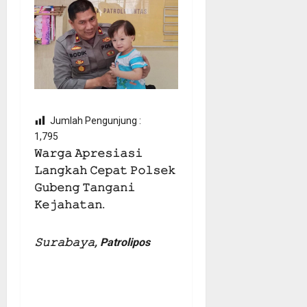
Jumlah Pengunjung :
1,795
𝚆𝚊𝚛𝚐𝚊 𝙰𝚙𝚛𝚎𝚜𝚒𝚊𝚜𝚒
𝙻𝚊𝚗𝚐𝚔𝚊𝚑 𝙲𝚎𝚙𝚊𝚝 𝙿𝚘𝚕𝚜𝚎𝚔
𝙶𝚞𝚋𝚎𝚗𝚐 𝚃𝚊𝚗𝚐𝚊𝚗𝚒
𝙺𝚎𝚓𝚊𝚑𝚊𝚝𝚊𝚗.
𝚂𝚞𝚛𝚊𝚋𝚊𝚢𝚊, Patrolipos