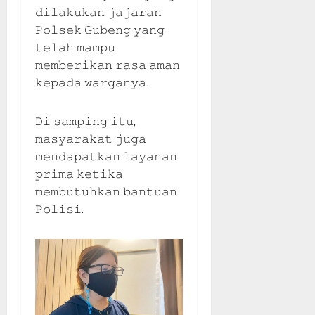
𝚍𝚒𝚕𝚊𝚔𝚞𝚔𝚊𝚗 𝚓𝚊𝚓𝚊𝚛𝚊𝚗
𝙿𝚘𝚕𝚜𝚎𝚔 𝙶𝚞𝚋𝚎𝚗𝚐 𝚢𝚊𝚗𝚐
𝚝𝚎𝚕𝚊𝚑 𝚖𝚊𝚖𝚙𝚞
𝚖𝚎𝚖𝚋𝚎𝚛𝚒𝚔𝚊𝚗 𝚛𝚊𝚜𝚊 𝚊𝚖𝚊𝚗
𝚔𝚎𝚙𝚊𝚍𝚊 𝚠𝚊𝚛𝚐𝚊𝚗𝚢𝚊.
𝙳𝚒 𝚜𝚊𝚖𝚙𝚒𝚗𝚐 𝚒𝚝𝚞,
𝚖𝚊𝚜𝚢𝚊𝚛𝚊𝚔𝚊𝚝 𝚓𝚞𝚐𝚊
𝚖𝚎𝚗𝚍𝚊𝚙𝚊𝚝𝚔𝚊𝚗 𝚕𝚊𝚢𝚊𝚗𝚊𝚗
𝚙𝚛𝚒𝚖𝚊 𝚔𝚎𝚝𝚒𝚔𝚊
𝚖𝚎𝚖𝚋𝚞𝚝𝚞𝚑𝚔𝚊𝚗 𝚋𝚊𝚗𝚝𝚞𝚊𝚗
𝙿𝚘𝚕𝚒𝚜𝚒.