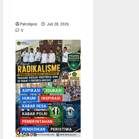
Guntur Dilarikan Ke RSUD
Usai Terlindas Truk
Patrolipos
Juli 28, 2026
0
ASPIRASI
EDUKASI
HUKUM
INSPIRASI
KABAR DESA
KABAR POLRI
PEMERINTAHAN
PENDIDIKAN
PERISTIWA