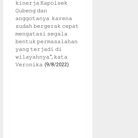
𝚔𝚒𝚗𝚎𝚛𝚓𝚊 𝙺𝚊𝚙𝚘𝚕𝚜𝚎𝚔
𝙶𝚞𝚋𝚎𝚗𝚐 𝚍𝚊𝚗
𝚊𝚗𝚐𝚐𝚘𝚝𝚊𝚗𝚢𝚊 𝚔𝚊𝚛𝚎𝚗𝚊
𝚜𝚞𝚍𝚊𝚑 𝚋𝚎𝚛𝚐𝚎𝚛𝚊𝚔 𝚌𝚎𝚙𝚊𝚝
𝚖𝚎𝚗𝚐𝚊𝚝𝚊𝚜𝚒 𝚜𝚎𝚐𝚊𝚕𝚊
𝚋𝚎𝚗𝚝𝚞𝚔 𝚙𝚎𝚛𝚖𝚊𝚜𝚊𝚕𝚊𝚑𝚊𝚗
𝚢𝚊𝚗𝚐 𝚝𝚎𝚛𝚓𝚊𝚍𝚒 𝚍𝚒
𝚠𝚒𝚕𝚊𝚢𝚊𝚑𝚗𝚢𝚊.”, 𝚔𝚊𝚝𝚊
𝚅𝚎𝚛𝚘𝚗𝚒𝚔𝚊. (9/8/2022)