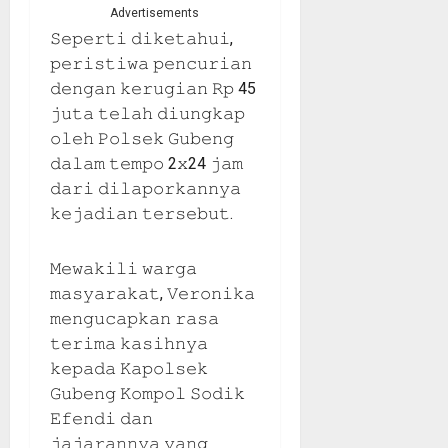
Advertisements
𝚂𝚎𝚙𝚎𝚛𝚝𝚒 𝚍𝚒𝚔𝚎𝚝𝚊𝚑𝚞𝚒,
𝚙𝚎𝚛𝚒𝚜𝚝𝚒𝚠𝚊 𝚙𝚎𝚗𝚌𝚞𝚛𝚒𝚊𝚗
𝚍𝚎𝚗𝚐𝚊𝚗 𝚔𝚎𝚛𝚞𝚐𝚒𝚊𝚗 𝚁𝚙 45
𝚓𝚞𝚝𝚊 𝚝𝚎𝚕𝚊𝚑 𝚍𝚒𝚞𝚗𝚐𝚔𝚊𝚙
𝚘𝚕𝚎𝚑 𝙿𝚘𝚕𝚜𝚎𝚔 𝙶𝚞𝚋𝚎𝚗𝚐
𝚍𝚊𝚕𝚊𝚖 𝚝𝚎𝚖𝚙𝚘 2𝚡24 𝚓𝚊𝚖
𝚍𝚊𝚛𝚒 𝚍𝚒𝚕𝚊𝚙𝚘𝚛𝚔𝚊𝚗𝚗𝚢𝚊
𝚔𝚎𝚓𝚊𝚍𝚒𝚊𝚗 𝚝𝚎𝚛𝚜𝚎𝚋𝚞𝚝.
𝙼𝚎𝚠𝚊𝚔𝚒𝚕𝚒 𝚠𝚊𝚛𝚐𝚊
𝚖𝚊𝚜𝚢𝚊𝚛𝚊𝚔𝚊𝚝, 𝚅𝚎𝚛𝚘𝚗𝚒𝚔𝚊
𝚖𝚎𝚗𝚐𝚞𝚌𝚊𝚙𝚔𝚊𝚗 𝚛𝚊𝚜𝚊
𝚝𝚎𝚛𝚒𝚖𝚊 𝚔𝚊𝚜𝚒𝚑𝚗𝚢𝚊
𝚔𝚎𝚙𝚊𝚍𝚊 𝙺𝚊𝚙𝚘𝚕𝚜𝚎𝚔
𝙶𝚞𝚋𝚎𝚗𝚐 𝙺𝚘𝚖𝚙𝚘𝚕 𝚂𝚘𝚍𝚒𝚔
𝙴𝚏𝚎𝚗𝚍𝚒 𝚍𝚊𝚗
𝚓𝚊𝚓𝚊𝚛𝚊𝚗𝚗𝚢𝚊 𝚢𝚊𝚗𝚐