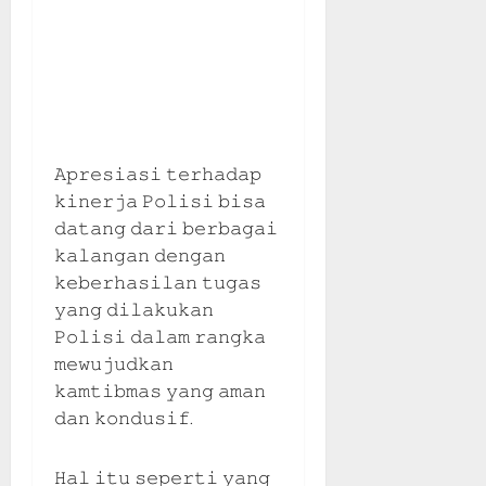
𝙰𝚙𝚛𝚎𝚜𝚒𝚊𝚜𝚒 𝚝𝚎𝚛𝚑𝚊𝚍𝚊𝚙
𝚔𝚒𝚗𝚎𝚛𝚓𝚊 𝙿𝚘𝚕𝚒𝚜𝚒 𝚋𝚒𝚜𝚊
𝚍𝚊𝚝𝚊𝚗𝚐 𝚍𝚊𝚛𝚒 𝚋𝚎𝚛𝚋𝚊𝚐𝚊𝚒
𝚔𝚊𝚕𝚊𝚗𝚐𝚊𝚗 𝚍𝚎𝚗𝚐𝚊𝚗
𝚔𝚎𝚋𝚎𝚛𝚑𝚊𝚜𝚒𝚕𝚊𝚗 𝚝𝚞𝚐𝚊𝚜
𝚢𝚊𝚗𝚐 𝚍𝚒𝚕𝚊𝚔𝚞𝚔𝚊𝚗
𝙿𝚘𝚕𝚒𝚜𝚒 𝚍𝚊𝚕𝚊𝚖 𝚛𝚊𝚗𝚐𝚔𝚊
𝚖𝚎𝚠𝚞𝚓𝚞𝚍𝚔𝚊𝚗
𝚔𝚊𝚖𝚝𝚒𝚋𝚖𝚊𝚜 𝚢𝚊𝚗𝚐 𝚊𝚖𝚊𝚗
𝚍𝚊𝚗 𝚔𝚘𝚗𝚍𝚞𝚜𝚒𝚏.
𝙷𝚊𝚕 𝚒𝚝𝚞 𝚜𝚎𝚙𝚎𝚛𝚝𝚒 𝚢𝚊𝚗𝚐