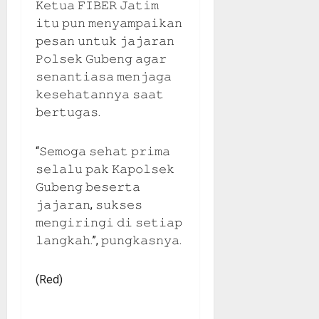
𝙺𝚎𝚝𝚞𝚊 𝙵𝙸𝙱𝙴𝚁 𝙹𝚊𝚝𝚒𝚖
𝚒𝚝𝚞 𝚙𝚞𝚗 𝚖𝚎𝚗𝚢𝚊𝚖𝚙𝚊𝚒𝚔𝚊𝚗
𝚙𝚎𝚜𝚊𝚗 𝚞𝚗𝚝𝚞𝚔 𝚓𝚊𝚓𝚊𝚛𝚊𝚗
𝙿𝚘𝚕𝚜𝚎𝚔 𝙶𝚞𝚋𝚎𝚗𝚐 𝚊𝚐𝚊𝚛
𝚜𝚎𝚗𝚊𝚗𝚝𝚒𝚊𝚜𝚊 𝚖𝚎𝚗𝚓𝚊𝚐𝚊
𝚔𝚎𝚜𝚎𝚑𝚊𝚝𝚊𝚗𝚗𝚢𝚊 𝚜𝚊𝚊𝚝
𝚋𝚎𝚛𝚝𝚞𝚐𝚊𝚜.
“𝚂𝚎𝚖𝚘𝚐𝚊 𝚜𝚎𝚑𝚊𝚝 𝚙𝚛𝚒𝚖𝚊
𝚜𝚎𝚕𝚊𝚕𝚞 𝚙𝚊𝚔 𝙺𝚊𝚙𝚘𝚕𝚜𝚎𝚔
𝙶𝚞𝚋𝚎𝚗𝚐 𝚋𝚎𝚜𝚎𝚛𝚝𝚊
𝚓𝚊𝚓𝚊𝚛𝚊𝚗, 𝚜𝚞𝚔𝚜𝚎𝚜
𝚖𝚎𝚗𝚐𝚒𝚛𝚒𝚗𝚐𝚒 𝚍𝚒 𝚜𝚎𝚝𝚒𝚊𝚙
𝚕𝚊𝚗𝚐𝚔𝚊𝚑.”, 𝚙𝚞𝚗𝚐𝚔𝚊𝚜𝚗𝚢𝚊.
(Red)