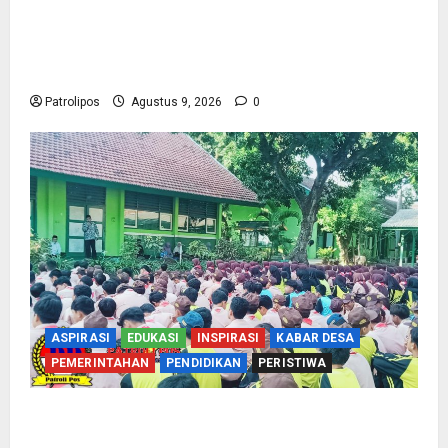
Perbakin Kota Probolinggo Sasar Prestasi
Maksimal, Utus 15 Atlet Terbaik ke Kejurprov
Jatim 2026
Patrolipos
Agustus 9, 2026
0
ASPIRASI
EDUKASI
INSPIRASI
KABAR DESA
PEMERINTAHAN
PENDIDIKAN
PERISTIWA
Cegah Nikah Dini, SMPN 1 Tegalsiwalan
Gandeng KUA Edukasi Siswa