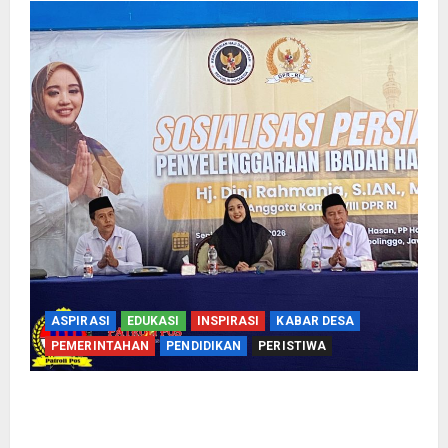
ASPIRASI
EDUKASI
INSPIRASI
KABAR DESA
PEMERINTAHAN
PENDIDIKAN
PERISTIWA
Kementerian Haji Bersama Komisi VIII DPR RI
Mantapkan Persiapan Penyelenggaraan Haji