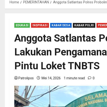
Home
PEMERINTAHAN
Anggota Satlantas Polres Proboli
EDUKASI
INSPIRASI
KABAR DESA
KABAR POLRI
PEME
Anggota Satlantas P
Lakukan Pengamanan 
Pintu Loket TNBTS
Patrolipos
Mei 14, 2026
1 minute read
0