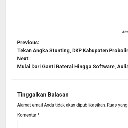
Adv
P
Previous:
Tekan Angka Stunting, DKP Kabupaten Probolin
o
Next:
s
Mulai Dari Ganti Baterai Hingga Software, Aul
t
n
Tinggalkan Balasan
a
Alamat email Anda tidak akan dipublikasikan.
Ruas yang 
v
Komentar
*