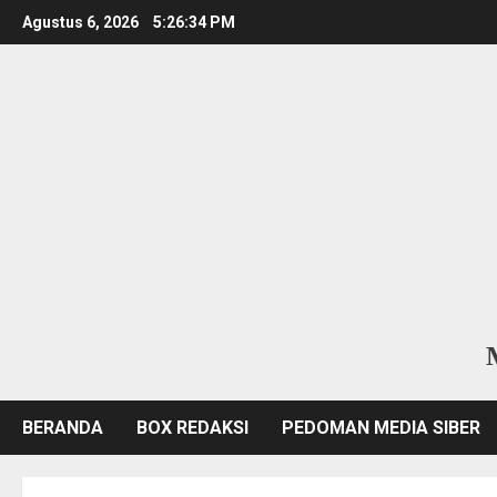
Skip
Agustus 6, 2026
5:26:35 PM
to
content
BERANDA
BOX REDAKSI
PEDOMAN MEDIA SIBER