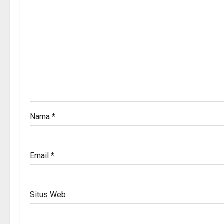
i
g
a
t
i
o
Nama
*
n
Email
*
Situs Web