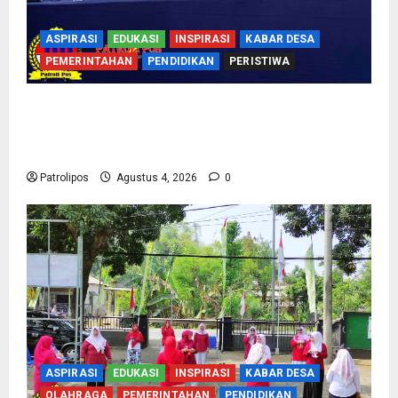
ASPIRASI
EDUKASI
INSPIRASI
KABAR DESA
PEMERINTAHAN
PENDIDIKAN
PERISTIWA
Kementerian Haji Bersama Komisi VIII DPR RI
Mantapkan Persiapan Penyelenggaraan Haji
2027 Di Probolinggo
Patrolipos
Agustus 4, 2026
0
ASPIRASI
EDUKASI
INSPIRASI
KABAR DESA
OLAHRAGA
PEMERINTAHAN
PENDIDIKAN