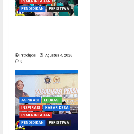
PEMERINTAHAN
PENDIDIKAN
PERISTIWA
Kementerian Haji Kab
Probolinggo Gelar Foto
Biometrik Pelimpahan
Porsi Bagi 92 Jemaah
Patrolipos
Agustus 4, 2026
0
ASPIRASI
EDUKASI
INSPIRASI
KABAR DESA
PEMERINTAHAN
PENDIDIKAN
PERISTIWA