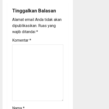
v
i
Tinggalkan Balasan
Alamat email Anda tidak akan
g
dipublikasikan.
Ruas yang
a
wajib ditandai
*
Komentar
*
t
i
o
n
Nama
*