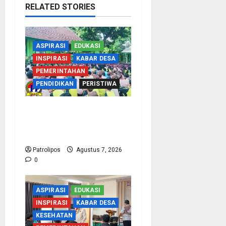
RELATED STORIES
ASPIRASI
EDUKASI
INSPIRASI
KABAR DESA
PEMERINTAHAN
PENDIDIKAN
PERISTIWA
Cegah Nikah Dini, SMPN
1 Tegalsiwalan Gandeng
KUA Edukasi Siswa
Patrolipos
Agustus 7, 2026
0
ASPIRASI
EDUKASI
INSPIRASI
KABAR DESA
KESEHATAN