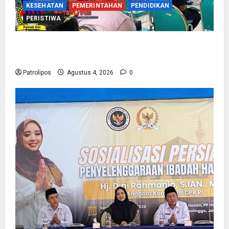
KESEHATAN
PEMERINTAHAN
PENDIDIKAN
PERISTIWA
Kementerian Haji Kab Probolinggo Gelar Foto
Biometrik Pelimpahan Porsi Bagi 92 Jemaah
Patrolipos
Agustus 4, 2026
0