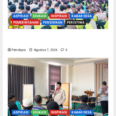
ASPIRASI
EDUKASI
INSPIRASI
KABAR DESA
PEMERINTAHAN
PENDIDIKAN
PERISTIWA
Cegah Nikah Dini, SMPN 1 Tegalsiwalan
Gandeng KUA Edukasi Siswa
Patrolipos
Agustus 7, 2026
0
ASPIRASI
EDUKASI
INSPIRASI
KABAR DESA