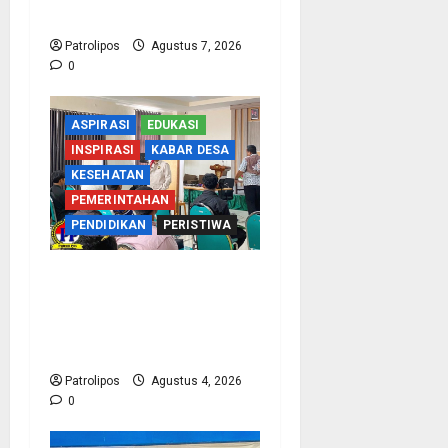
KUA Edukasi Siswa
Patrolipos
Agustus 7, 2026
0
ASPIRASI
EDUKASI
INSPIRASI
KABAR DESA
KESEHATAN
PEMERINTAHAN
PENDIDIKAN
PERISTIWA
Kementerian Haji Kab
Probolinggo Gelar Foto
Biometrik Pelimpahan
Porsi Bagi 92 Jemaah
Patrolipos
Agustus 4, 2026
0