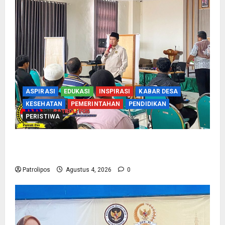
ASPIRASI
EDUKASI
INSPIRASI
KABAR DESA
KESEHATAN
PEMERINTAHAN
PENDIDIKAN
PERISTIWA
Kementerian Haji Kab Probolinggo Gelar Foto
Biometrik Pelimpahan Porsi Bagi 92 Jemaah
Patrolipos
Agustus 4, 2026
0