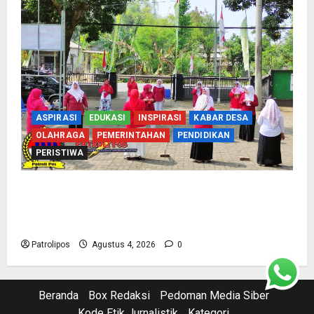
ASPIRASI
EDUKASI
INSPIRASI
KABAR DESA
OLAHRAGA
PEMERINTAHAN
PENDIDIKAN
PERISTIWA
Usung Tema Indonesia Berdaulat, DWP UP KUA
Wonomerto Tumbuhkan Solidaritas Lewat
Lomba Rakyat
Patrolipos
Agustus 4, 2026
0
Beranda
Box Redaksi
Pedoman Media Siber
Kode Etik Jurnalistik
Kategori