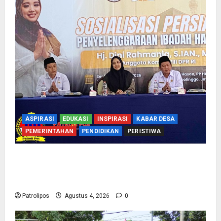
ASPIRASI
EDUKASI
INSPIRASI
KABAR DESA
PEMERINTAHAN
PENDIDIKAN
PERISTIWA
Kementerian Haji Bersama Komisi VIII DPR RI
Mantapkan Persiapan Penyelenggaraan Haji
2027 Di Probolinggo
Patrolipos
Agustus 4, 2026
0