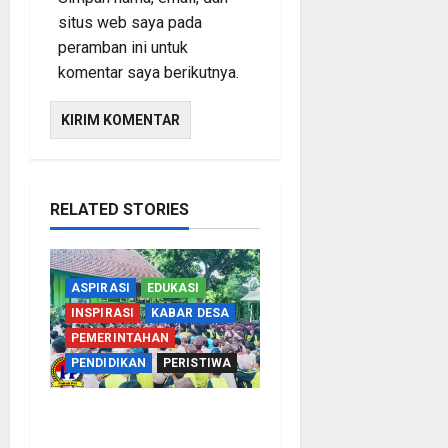
situs web saya pada
peramban ini untuk
komentar saya berikutnya.
RELATED STORIES
ASPIRASI
EDUKASI
INSPIRASI
KABAR DESA
PEMERINTAHAN
PENDIDIKAN
PERISTIWA
Cegah Nikah Dini, SMPN
1 Tegalsiwalan Gandeng