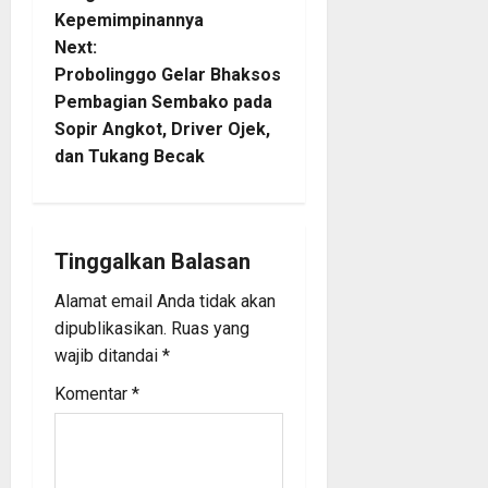
t
Kepemimpinannya
Next:
n
Probolinggo Gelar Bhaksos
Pembagian Sembako pada
a
Sopir Angkot, Driver Ojek,
dan Tukang Becak
v
i
g
Tinggalkan Balasan
a
Alamat email Anda tidak akan
dipublikasikan.
Ruas yang
t
wajib ditandai
*
i
Komentar
*
o
n