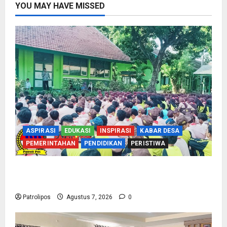
YOU MAY HAVE MISSED
ASPIRASI
EDUKASI
INSPIRASI
KABAR DESA
PEMERINTAHAN
PENDIDIKAN
PERISTIWA
Cegah Nikah Dini, SMPN 1 Tegalsiwalan
Gandeng KUA Edukasi Siswa
Patrolipos
Agustus 7, 2026
0