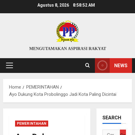
Skip
Agustus 8, 2026
8:58:53 AM
to
content
MENGUTAMAKAN ASPIRASI RAKYAT
NEWS
Primary
Menu
Home
PEMERINTAHAN
Ayo Dukung Kota Probolinggo Jadi Kota Paling Dicintai
SEARCH
PEMERINTAHAN
Cari