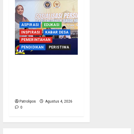
ASPIRASI
EDUKASI
INSPIRASI
KABAR DESA
PEMERINTAHAN
PENDIDIKAN
PERISTIWA
Kementerian Haji
Bersama Komisi VIII DPR
RI Mantapkan Persiapan
Penyelenggaraan Haji
2027 Di Probolinggo
Patrolipos
Agustus 4, 2026
0