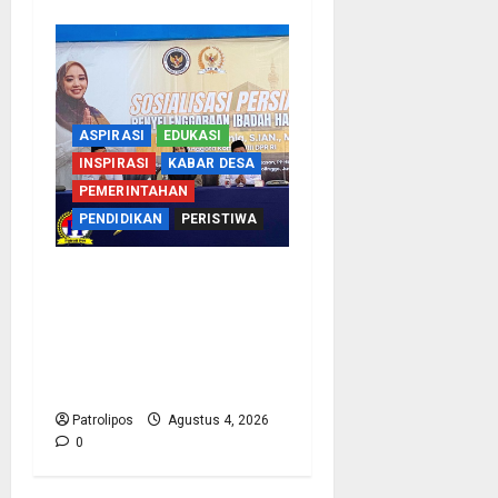
ASPIRASI
EDUKASI
INSPIRASI
KABAR DESA
PEMERINTAHAN
PENDIDIKAN
PERISTIWA
Kementerian Haji
Bersama Komisi VIII DPR
RI Mantapkan Persiapan
Penyelenggaraan Haji
2027 Di Probolinggo
Patrolipos
Agustus 4, 2026
0