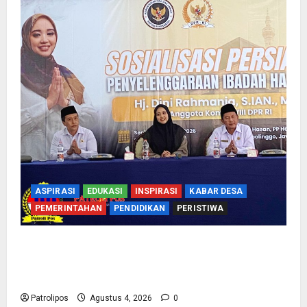
ASPIRASI
EDUKASI
INSPIRASI
KABAR DESA
PEMERINTAHAN
PENDIDIKAN
PERISTIWA
Kementerian Haji Bersama Komisi VIII DPR RI
Mantapkan Persiapan Penyelenggaraan Haji
2027 Di Probolinggo
Patrolipos
Agustus 4, 2026
0