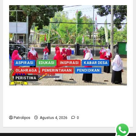
ASPIRASI
EDUKASI
INSPIRASI
KABAR DESA
OLAHRAGA
PEMERINTAHAN
PENDIDIKAN
PERISTIWA
Usung Tema Indonesia Berdaulat, DWP UP KUA
Wonomerto Tumbuhkan Solidaritas Lewat
Lomba Rakyat
Patrolipos
Agustus 4, 2026
0