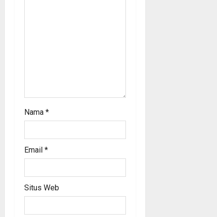
o
n
Nama
*
Email
*
Situs Web