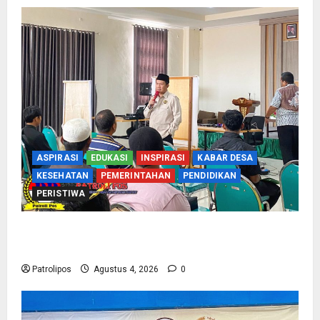
ASPIRASI
EDUKASI
INSPIRASI
KABAR DESA
KESEHATAN
PEMERINTAHAN
PENDIDIKAN
PERISTIWA
Kementerian Haji Kab Probolinggo Gelar Foto
Biometrik Pelimpahan Porsi Bagi 92 Jemaah
Patrolipos
Agustus 4, 2026
0