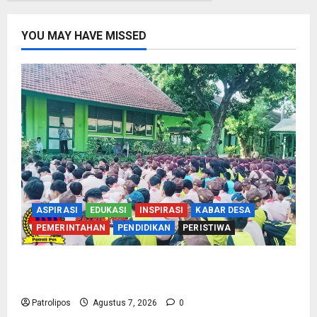
YOU MAY HAVE MISSED
ASPIRASI
EDUKASI
INSPIRASI
KABAR DESA
PEMERINTAHAN
PENDIDIKAN
PERISTIWA
Cegah Nikah Dini, SMPN 1 Tegalsiwalan
Gandeng KUA Edukasi Siswa
Patrolipos
Agustus 7, 2026
0