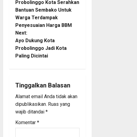
o
Probolinggo Kota Serahkan
Bantuan Sembako Untuk
s
Warga Terdampak
t
Penyesuaian Harga BBM
Next:
n
Ayo Dukung Kota
Probolinggo Jadi Kota
a
Paling Dicintai
v
i
Tinggalkan Balasan
g
Alamat email Anda tidak akan
a
dipublikasikan.
Ruas yang
wajib ditandai
*
t
Komentar
*
i