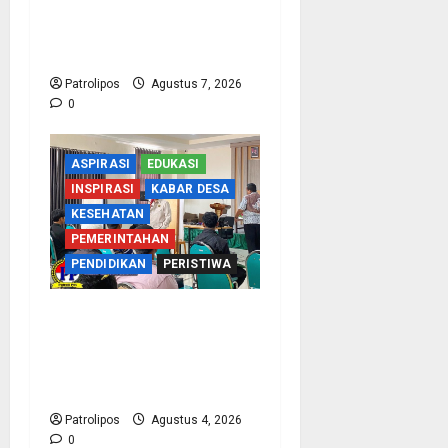
Cegah Nikah Dini, SMPN
1 Tegalsiwalan Gandeng
KUA Edukasi Siswa
Patrolipos
Agustus 7, 2026
0
ASPIRASI
EDUKASI
INSPIRASI
KABAR DESA
KESEHATAN
PEMERINTAHAN
PENDIDIKAN
PERISTIWA
Kementerian Haji Kab
Probolinggo Gelar Foto
Biometrik Pelimpahan
Porsi Bagi 92 Jemaah
Patrolipos
Agustus 4, 2026
0