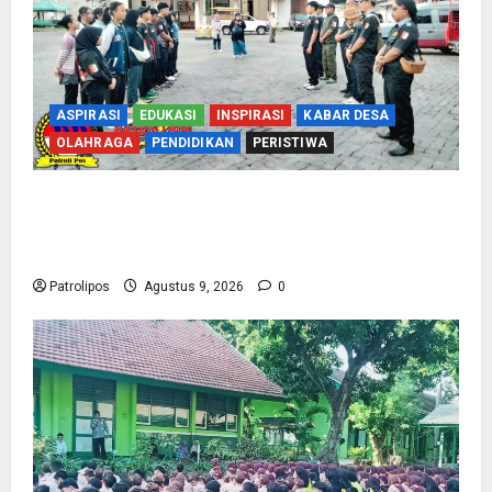
ASPIRASI
EDUKASI
INSPIRASI
KABAR DESA
OLAHRAGA
PENDIDIKAN
PERISTIWA
Perbakin Kota Probolinggo Sasar Prestasi
Maksimal, Utus 15 Atlet Terbaik ke Kejurprov
Jatim 2026
Patrolipos
Agustus 9, 2026
0