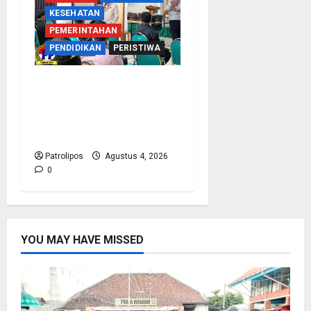
KESEHATAN
PEMERINTAHAN
PENDIDIKAN
PERISTIWA
Kementerian Haji Kab
Probolinggo Gelar Foto
Biometrik Pelimpahan
Porsi Bagi 92 Jemaah
Patrolipos
Agustus 4, 2026
0
YOU MAY HAVE MISSED