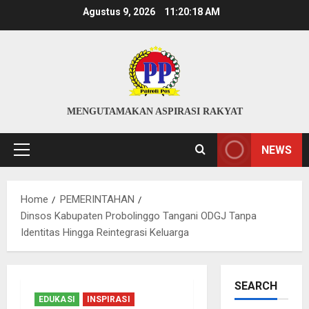
Skip
Agustus 9, 2026
11:20:19 AM
to
content
MENGUTAMAKAN ASPIRASI RAKYAT
NEWS
Primary
Menu
Home
PEMERINTAHAN
Dinsos Kabupaten Probolinggo Tangani ODGJ Tanpa
Identitas Hingga Reintegrasi Keluarga
SEARCH
EDUKASI
INSPIRASI