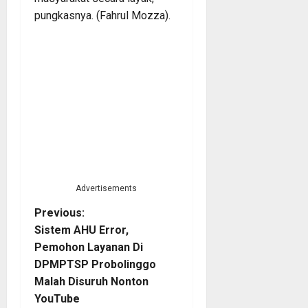
pungkasnya. (Fahrul Mozza).
Advertisements
P
Previous:
Sistem AHU Error,
o
Pemohon Layanan Di
DPMPTSP Probolinggo
s
Malah Disuruh Nonton
t
YouTube