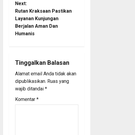
Next:
n
Rutan Kraksaan Pastikan
Layanan Kunjungan
a
Berjalan Aman Dan
Humanis
v
i
g
Tinggalkan Balasan
a
Alamat email Anda tidak akan
dipublikasikan.
Ruas yang
t
wajib ditandai
*
i
Komentar
*
o
n