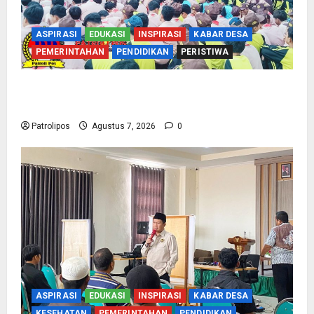
ASPIRASI
EDUKASI
INSPIRASI
KABAR DESA
PEMERINTAHAN
PENDIDIKAN
PERISTIWA
Cegah Nikah Dini, SMPN 1 Tegalsiwalan
Gandeng KUA Edukasi Siswa
Patrolipos
Agustus 7, 2026
0
ASPIRASI
EDUKASI
INSPIRASI
KABAR DESA
KESEHATAN
PEMERINTAHAN
PENDIDIKAN