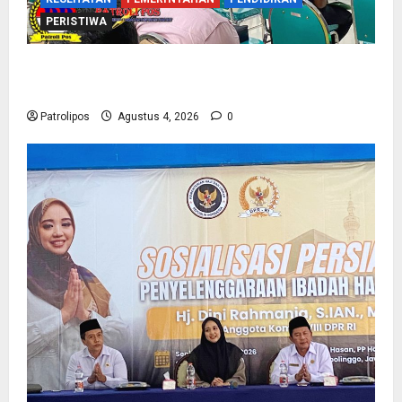
PERISTIWA
Kementerian Haji Kab Probolinggo Gelar Foto
Biometrik Pelimpahan Porsi Bagi 92 Jemaah
Patrolipos
Agustus 4, 2026
0