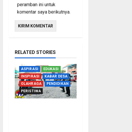
peramban ini untuk
komentar saya berikutnya.
RELATED STORIES
ASPIRASI
EDUKASI
INSPIRASI
KABAR DESA
OLAHRAGA
PENDIDIKAN
PERISTIWA
Perbakin Kota
Probolinggo Sasar
Prestasi Maksimal, Utus
15 Atlet Terbaik ke