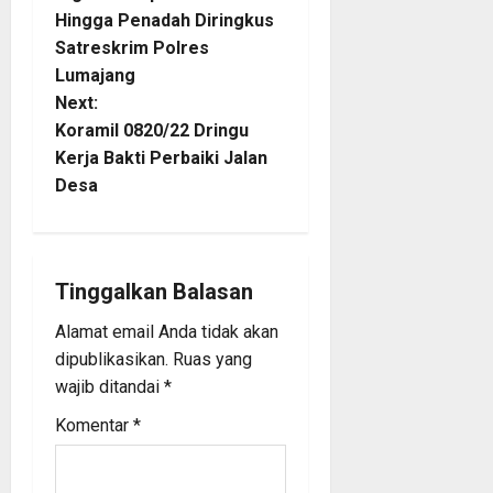
o
Hingga Penadah Diringkus
Satreskrim Polres
s
Lumajang
t
Next:
Koramil 0820/22 Dringu
n
Kerja Bakti Perbaiki Jalan
Desa
a
v
i
Tinggalkan Balasan
Alamat email Anda tidak akan
g
dipublikasikan.
Ruas yang
a
wajib ditandai
*
Komentar
*
t
i