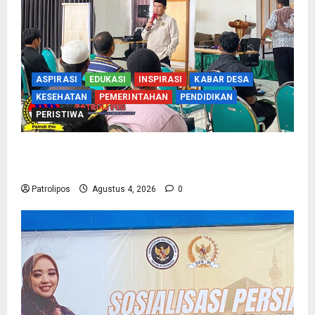
ASPIRASI
EDUKASI
INSPIRASI
KABAR DESA
KESEHATAN
PEMERINTAHAN
PENDIDIKAN
PERISTIWA
Kementerian Haji Kab Probolinggo Gelar Foto
Biometrik Pelimpahan Porsi Bagi 92 Jemaah
Patrolipos
Agustus 4, 2026
0