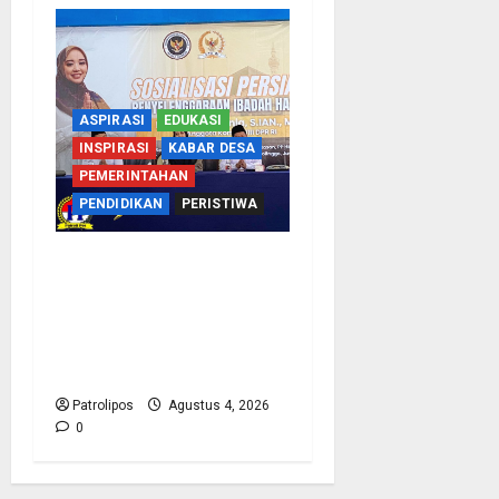
ASPIRASI
EDUKASI
INSPIRASI
KABAR DESA
PEMERINTAHAN
PENDIDIKAN
PERISTIWA
Kementerian Haji
Bersama Komisi VIII DPR
RI Mantapkan Persiapan
Penyelenggaraan Haji
2027 Di Probolinggo
Patrolipos
Agustus 4, 2026
0