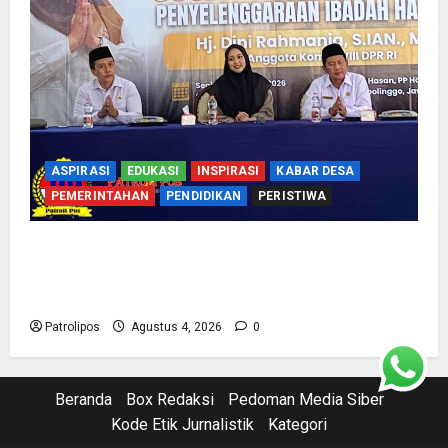
ASPIRASI
EDUKASI
INSPIRASI
KABAR DESA
PEMERINTAHAN
PENDIDIKAN
PERISTIWA
Kementerian Haji Bersama Komisi VIII DPR RI
Mantapkan Persiapan Penyelenggaraan Haji
2027 Di Probolinggo
Patrolipos
Agustus 4, 2026
0
Beranda
Box Redaksi
Pedoman Media Siber
Kode Etik Jurnalistik
Kategori