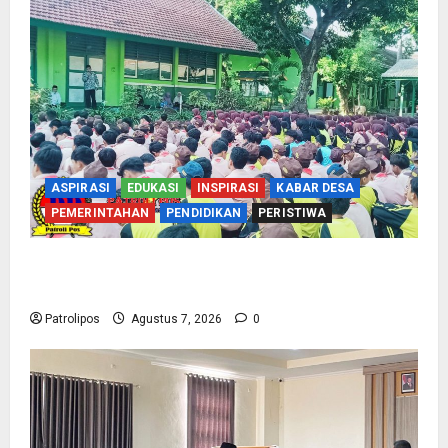
ASPIRASI
EDUKASI
INSPIRASI
KABAR DESA
PEMERINTAHAN
PENDIDIKAN
PERISTIWA
Cegah Nikah Dini, SMPN 1 Tegalsiwalan
Gandeng KUA Edukasi Siswa
Patrolipos
Agustus 7, 2026
0