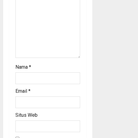
o
n
Nama
*
Email
*
Situs Web