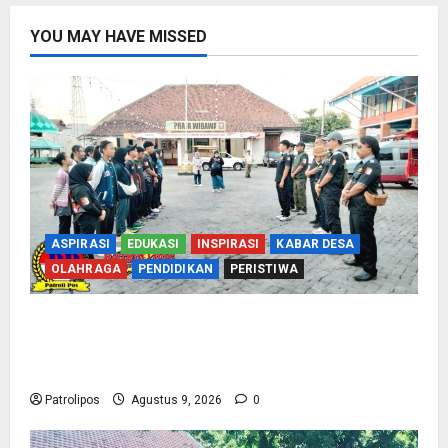
YOU MAY HAVE MISSED
ASPIRASI
EDUKASI
INSPIRASI
KABAR DESA
OLAHRAGA
PENDIDIKAN
PERISTIWA
Perbakin Kota Probolinggo Sasar Prestasi
Maksimal, Utus 15 Atlet Terbaik ke Kejurprov
Jatim 2026
Patrolipos
Agustus 9, 2026
0