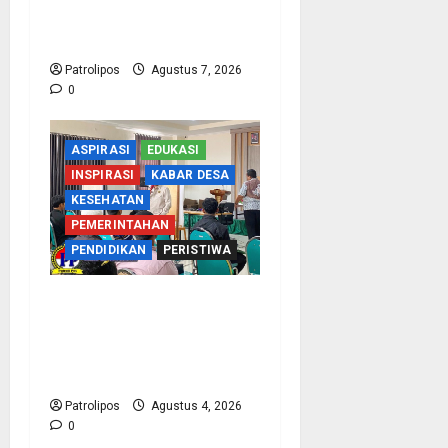
1 Tegalsiwalan Gandeng
KUA Edukasi Siswa
Patrolipos
Agustus 7, 2026
0
ASPIRASI
EDUKASI
INSPIRASI
KABAR DESA
KESEHATAN
PEMERINTAHAN
PENDIDIKAN
PERISTIWA
Kementerian Haji Kab
Probolinggo Gelar Foto
Biometrik Pelimpahan
Porsi Bagi 92 Jemaah
Patrolipos
Agustus 4, 2026
0