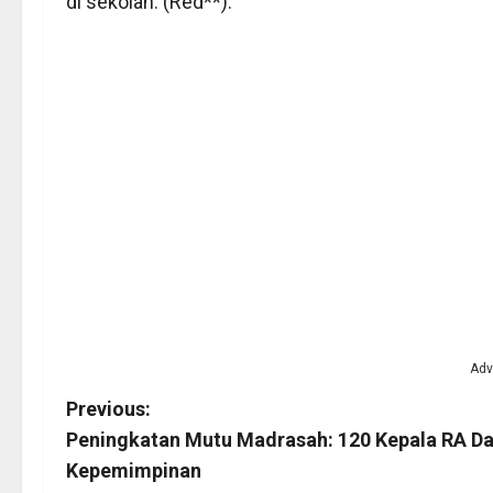
di sekolah. (Red**).
Adv
P
Previous:
Peningkatan Mutu Madrasah: 120 Kepala RA Dan
o
Kepemimpinan