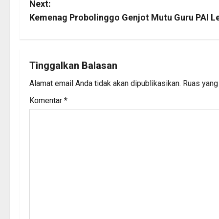
s
Next:
Kemenag Probolinggo Genjot Mutu Guru PAI Le
t
n
a
Tinggalkan Balasan
Alamat email Anda tidak akan dipublikasikan.
Ruas yang 
v
Komentar
*
i
g
a
t
i
o