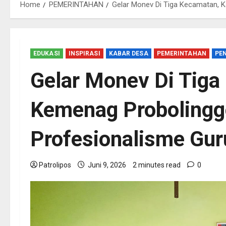
Home
PEMERINTAHAN
Gelar Monev Di Tiga Kecamatan, K
EDUKASI
INSPIRASI
KABAR DESA
PEMERINTAHAN
PE
Gelar Monev Di Tiga
Kemenag Probolinggo
Profesionalisme Gur
Patrolipos
Juni 9, 2026
2 minutes read
0