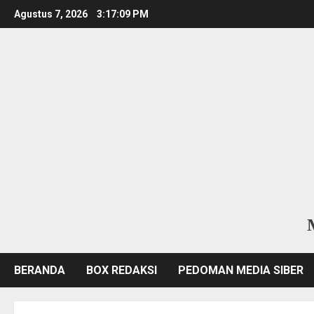
Skip
Agustus 7, 2026
3:17:10 PM
to
content
BERANDA
BOX REDAKSI
PEDOMAN MEDIA SIBER