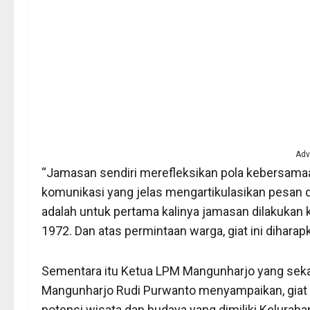
Adv
“Jamasan sendiri merefleksikan pola kebersamaa
komunikasi yang jelas mengartikulasikan pesan d
adalah untuk pertama kalinya jamasan dilakukan k
1972. Dan atas permintaan warga, giat ini diharap
Sementara itu Ketua LPM Mangunharjo yang seka
Mangunharjo Rudi Purwanto menyampaikan, giat m
potensi wisata dan budaya yang dimiliki Kelurah