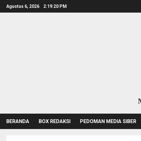
Skip
Agustus 6, 2026
2:19:21 PM
to
content
BERANDA
BOX REDAKSI
PEDOMAN MEDIA SIBER