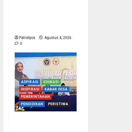
Kementerian Haji Kab
Probolinggo Gelar Foto
Biometrik Pelimpahan
Porsi Bagi 92 Jemaah
Patrolipos
Agustus 4, 2026
0
ASPIRASI
EDUKASI
INSPIRASI
KABAR DESA
PEMERINTAHAN
PENDIDIKAN
PERISTIWA
Kementerian Haji
Bersama Komisi VIII DPR