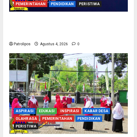
PEMERINTAHAN
PENDIDIKAN
PERISTIWA
Kementerian Haji Bersama Komisi VIII DPR RI
Mantapkan Persiapan Penyelenggaraan Haji
2027 Di Probolinggo
Patrolipos
Agustus 4, 2026
0
ASPIRASI
EDUKASI
INSPIRASI
KABAR DESA
OLAHRAGA
PEMERINTAHAN
PENDIDIKAN
PERISTIWA