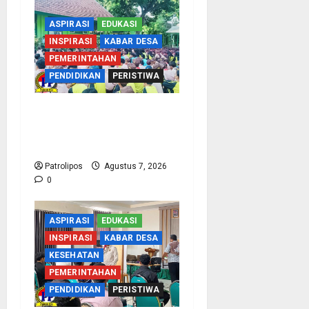
ASPIRASI
EDUKASI
INSPIRASI
KABAR DESA
PEMERINTAHAN
PENDIDIKAN
PERISTIWA
Cegah Nikah Dini, SMPN
1 Tegalsiwalan Gandeng
KUA Edukasi Siswa
Patrolipos
Agustus 7, 2026
0
ASPIRASI
EDUKASI
INSPIRASI
KABAR DESA
KESEHATAN
PEMERINTAHAN
PENDIDIKAN
PERISTIWA