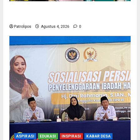
Kementerian Haji Kab Probolinggo Gelar Foto
Biometrik Pelimpahan Porsi Bagi 92 Jemaah
Patrolipos
Agustus 4, 2026
0
ASPIRASI
EDUKASI
INSPIRASI
KABAR DESA