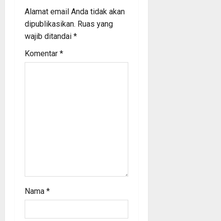
Alamat email Anda tidak akan
g
dipublikasikan.
Ruas yang
a
wajib ditandai
*
Komentar
*
t
i
o
n
Nama
*