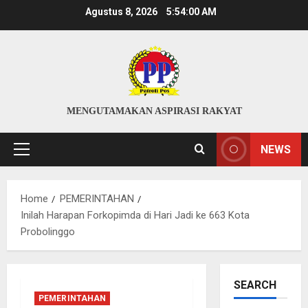
Skip
Agustus 8, 2026
5:54:01 AM
to
content
MENGUTAMAKAN ASPIRASI RAKYAT
NEWS
Primary
Menu
Home
PEMERINTAHAN
Inilah Harapan Forkopimda di Hari Jadi ke 663 Kota
Probolinggo
SEARCH
PEMERINTAHAN