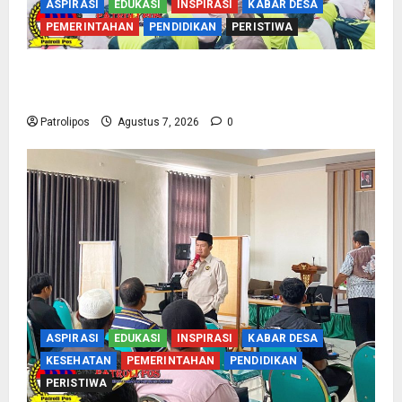
ASPIRASI
EDUKASI
INSPIRASI
KABAR DESA
PEMERINTAHAN
PENDIDIKAN
PERISTIWA
Cegah Nikah Dini, SMPN 1 Tegalsiwalan
Gandeng KUA Edukasi Siswa
Patrolipos
Agustus 7, 2026
0
ASPIRASI
EDUKASI
INSPIRASI
KABAR DESA
KESEHATAN
PEMERINTAHAN
PENDIDIKAN
PERISTIWA