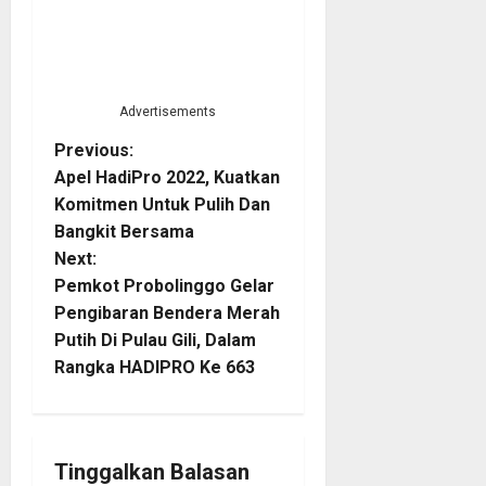
Advertisements
P
Previous:
Apel HadiPro 2022, Kuatkan
o
Komitmen Untuk Pulih Dan
Bangkit Bersama
s
Next:
t
Pemkot Probolinggo Gelar
Pengibaran Bendera Merah
n
Putih Di Pulau Gili, Dalam
Rangka HADIPRO Ke 663
a
v
i
Tinggalkan Balasan