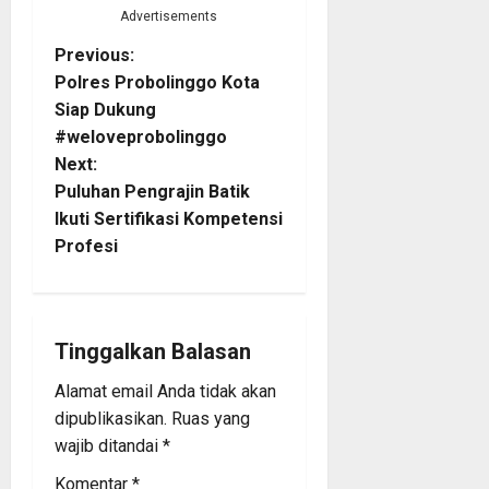
Advertisements
P
Previous:
Polres Probolinggo Kota
o
Siap Dukung
#weloveprobolinggo
s
Next:
t
Puluhan Pengrajin Batik
Ikuti Sertifikasi Kompetensi
n
Profesi
a
v
Tinggalkan Balasan
i
Alamat email Anda tidak akan
dipublikasikan.
Ruas yang
g
wajib ditandai
*
a
Komentar
*