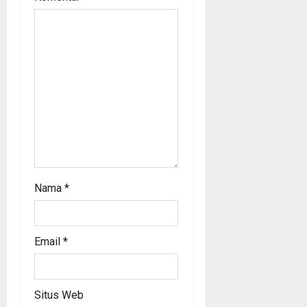
t
i
o
n
Nama
*
Email
*
Situs Web