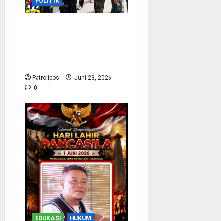
POLITIK
Kawal Menag Di Munas
NU Bangkalan, Kemenag
Probolinggo Ikut Napak
Tilas
Patrolipos
Juni 23, 2026
0
EDUKASI
HUKUM