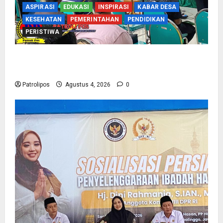
ASPIRASI
EDUKASI
INSPIRASI
KABAR DESA
KESEHATAN
PEMERINTAHAN
PENDIDIKAN
PERISTIWA
Kementerian Haji Kab Probolinggo Gelar Foto
Biometrik Pelimpahan Porsi Bagi 92 Jemaah
Patrolipos
Agustus 4, 2026
0