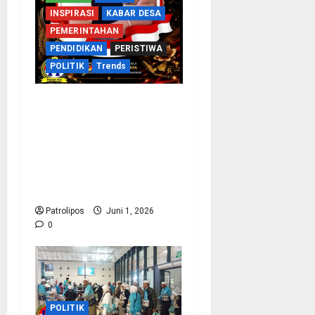
INSPIRASI
KABAR DESA
PEMERINTAHAN
PENDIDIKAN
PERISTIWA
POLITIK
Trends
Hari Lahir Pancasila
2026: Patroli Pos
Indonesia Ajak
Masyarakat Teguhkan
Persatuan Dan Gotong
Royong
Patrolipos
Juni 1, 2026
0
POLITIK