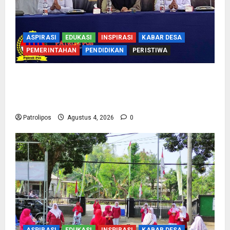
ASPIRASI
EDUKASI
INSPIRASI
KABAR DESA
PEMERINTAHAN
PENDIDIKAN
PERISTIWA
Kementerian Haji Bersama Komisi VIII DPR RI
Mantapkan Persiapan Penyelenggaraan Haji
2027 Di Probolinggo
Patrolipos
Agustus 4, 2026
0
ASPIRASI
EDUKASI
INSPIRASI
KABAR DESA