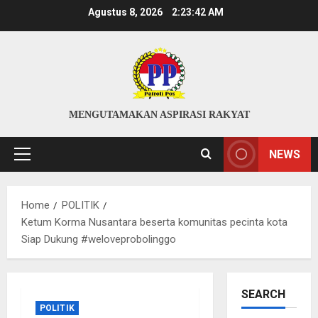
Skip
Agustus 8, 2026
2:23:43 AM
to
content
MENGUTAMAKAN ASPIRASI RAKYAT
NEWS
Primary
Menu
Home
POLITIK
Ketum Korma Nusantara beserta komunitas pecinta kota
Siap Dukung #weloveprobolinggo
SEARCH
POLITIK