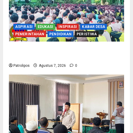
ASPIRASI
EDUKASI
INSPIRASI
KABAR DESA
PEMERINTAHAN
PENDIDIKAN
PERISTIWA
Cegah Nikah Dini, SMPN 1 Tegalsiwalan
Gandeng KUA Edukasi Siswa
Patrolipos
Agustus 7, 2026
0