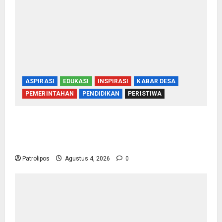
ASPIRASI
EDUKASI
INSPIRASI
KABAR DESA
PEMERINTAHAN
PENDIDIKAN
PERISTIWA
Kementerian Haji Bersama Komisi VIII DPR RI
Mantapkan Persiapan Penyelenggaraan Haji
2027 Di Probolinggo
Patrolipos
Agustus 4, 2026
0