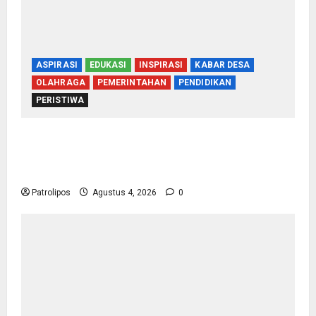
ASPIRASI
EDUKASI
INSPIRASI
KABAR DESA
OLAHRAGA
PEMERINTAHAN
PENDIDIKAN
PERISTIWA
Usung Tema Indonesia Berdaulat, DWP UP KUA
Wonomerto Tumbuhkan Solidaritas Lewat
Lomba Rakyat
Patrolipos
Agustus 4, 2026
0