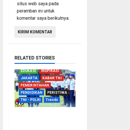
situs web saya pada
peramban ini untuk
komentar saya berikutnya.
RELATED STORIES
EDUKASI
INSPIRASI
JAKARTA
KABAR TNI
PEMERINTAHAN
PENDIDIKAN
PERISTIWA
TNI - POLRI
Trends
TNI AU Perkuat
Kemampuan Bidang
Peperangan Siber