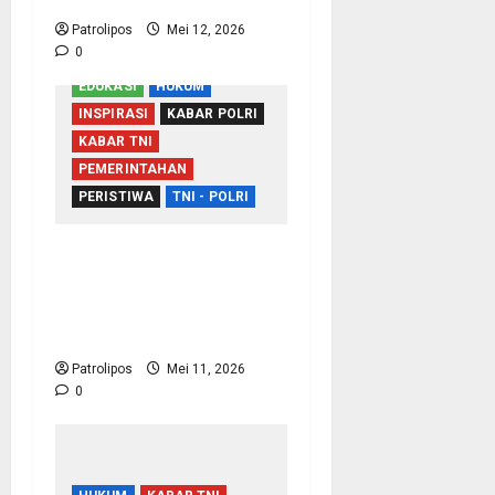
Patrolipos
Mei 12, 2026
0
EDUKASI
HUKUM
INSPIRASI
KABAR POLRI
KABAR TNI
PEMERINTAHAN
PERISTIWA
TNI - POLRI
Sinergi Dengan APH,
Rutan Kraksaan Perkuat
Deteksi Dini Gangguan
Keamanan
Patrolipos
Mei 11, 2026
0