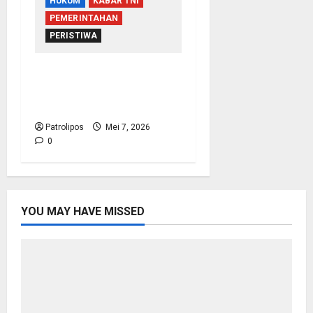
HUKUM
KABAR TNI
PEMERINTAHAN
PERISTIWA
Koarmada I Klarifikasi
Soal Wafatnya Seorang
Prajurit TNI AL
Patrolipos
Mei 7, 2026
0
YOU MAY HAVE MISSED