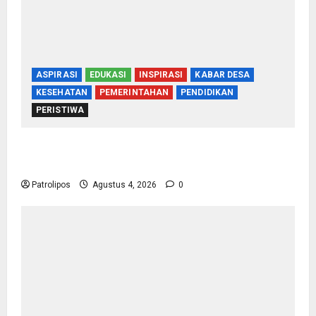
ASPIRASI
EDUKASI
INSPIRASI
KABAR DESA
KESEHATAN
PEMERINTAHAN
PENDIDIKAN
PERISTIWA
Kementerian Haji Kab Probolinggo Gelar Foto
Biometrik Pelimpahan Porsi Bagi 92 Jemaah
Patrolipos
Agustus 4, 2026
0