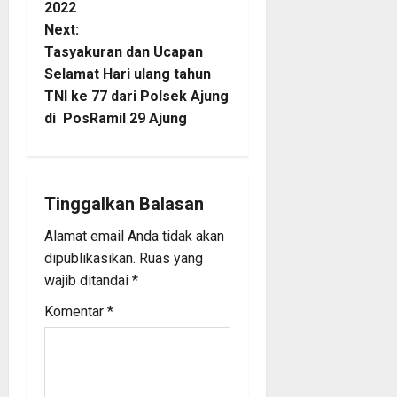
2022
t
Next:
Tasyakuran dan Ucapan
n
Selamat Hari ulang tahun
TNI ke 77 dari Polsek Ajung
a
di PosRamil 29 Ajung
v
i
Tinggalkan Balasan
g
Alamat email Anda tidak akan
a
dipublikasikan.
Ruas yang
wajib ditandai
*
t
Komentar
*
i
o