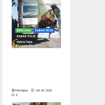
BENCANA
KABAR DESA
KABAR POLRI
PERISTIWA
Tragis Di Pelabuhan
Probolinggo ! Lelah
Bekerja malah Berujung
Maut, anggota KRK
Guntur Dilarikan Ke RSUD
Usai Terlindas Truk
Patrolipos
Juli 28, 2026
0