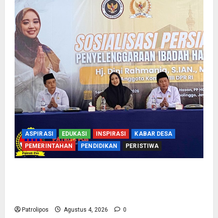
ASPIRASI
EDUKASI
INSPIRASI
KABAR DESA
PEMERINTAHAN
PENDIDIKAN
PERISTIWA
Kementerian Haji Bersama Komisi VIII DPR RI
Mantapkan Persiapan Penyelenggaraan Haji
2027 Di Probolinggo
Patrolipos
Agustus 4, 2026
0