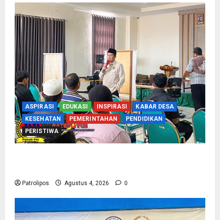
ASPIRASI
EDUKASI
INSPIRASI
KABAR DESA
KESEHATAN
PEMERINTAHAN
PENDIDIKAN
PERISTIWA
Kementerian Haji Kab Probolinggo Gelar Foto
Biometrik Pelimpahan Porsi Bagi 92 Jemaah
Patrolipos
Agustus 4, 2026
0