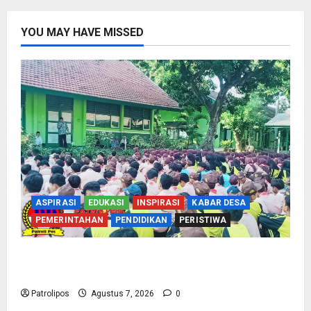
YOU MAY HAVE MISSED
ASPIRASI
EDUKASI
INSPIRASI
KABAR DESA
PEMERINTAHAN
PENDIDIKAN
PERISTIWA
Cegah Nikah Dini, SMPN 1 Tegalsiwalan
Gandeng KUA Edukasi Siswa
Patrolipos
Agustus 7, 2026
0