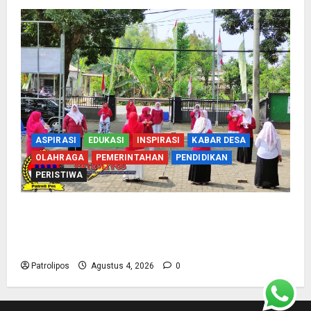
ASPIRASI
EDUKASI
INSPIRASI
KABAR DESA
OLAHRAGA
PEMERINTAHAN
PENDIDIKAN
PERISTIWA
Usung Tema Indonesia Berdaulat, DWP UP KUA
Wonomerto Tumbuhkan Solidaritas Lewat
Lomba Rakyat
Patrolipos
Agustus 4, 2026
0