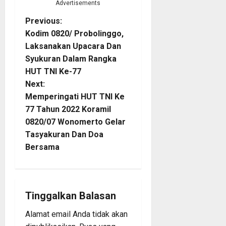
Advertisements
P
Previous:
Kodim 0820/ Probolinggo,
o
Laksanakan Upacara Dan
Syukuran Dalam Rangka
s
HUT TNI Ke-77
t
Next:
Memperingati HUT TNI Ke
n
77 Tahun 2022 Koramil
0820/07 Wonomerto Gelar
a
Tasyakuran Dan Doa
Bersama
v
i
g
Tinggalkan Balasan
a
Alamat email Anda tidak akan