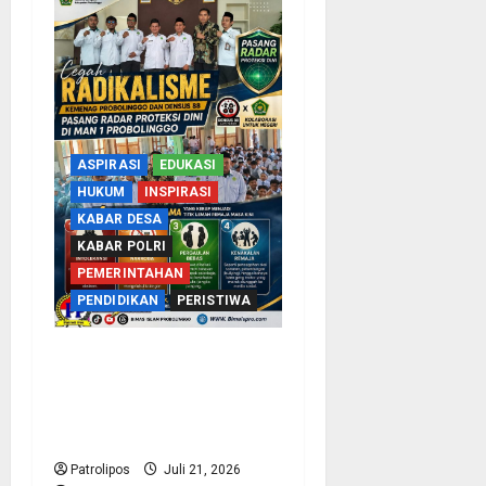
ASPIRASI
EDUKASI
HUKUM
INSPIRASI
KABAR DESA
KABAR POLRI
PEMERINTAHAN
PENDIDIKAN
PERISTIWA
Bentengi Madrasah Dari
Radikalisme, Kemenag
Probolinggo Dan Densus
88 Edukasi Siswa MAN 1
Patrolipos
Juli 21, 2026