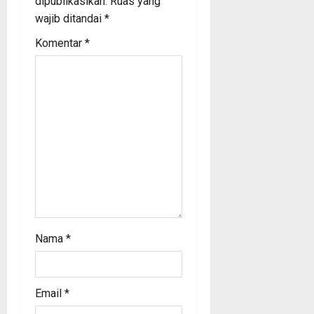
dipublikasikan.
Ruas yang
t
wajib ditandai
*
i
Komentar
*
o
n
Nama
*
Email
*