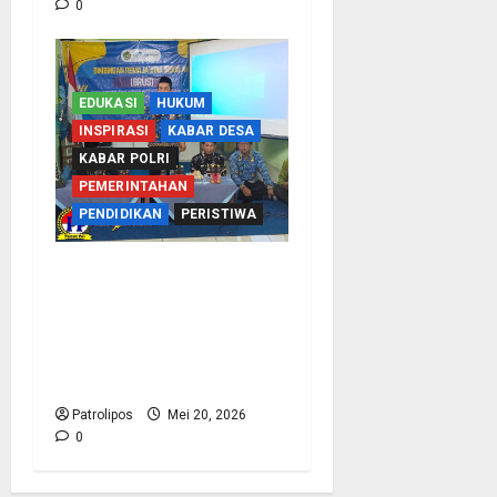
0
EDUKASI
HUKUM
INSPIRASI
KABAR DESA
KABAR POLRI
PEMERINTAHAN
PENDIDIKAN
PERISTIWA
Tangkal Radikalisme,
Kemenag Probolinggo
Dan Densus 88 Edukasi
Siswa MA Mambaul
Hasan Lewat BRUS
Patrolipos
Mei 20, 2026
0