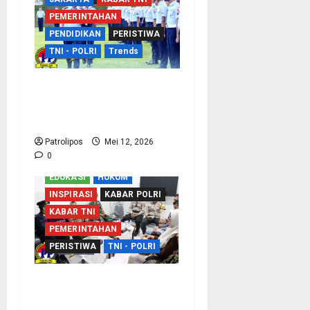
PEMERINTAHAN
PENDIDIKAN
PERISTIWA
TNI - POLRI
Trends
TNI AU Perkuat
Kemampuan Bidang
Peperangan Siber
Patrolipos
Mei 12, 2026
0
EDUKASI
HUKUM
INSPIRASI
KABAR POLRI
KABAR TNI
PEMERINTAHAN
PERISTIWA
TNI - POLRI
Sinergi Dengan APH,
Rutan Kraksaan Perkuat