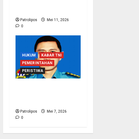
Deteksi Dini Gangguan
Keamanan
Patrolipos
Mei 11, 2026
0
HUKUM
KABAR TNI
PEMERINTAHAN
PERISTIWA
Koarmada I Klarifikasi
Soal Wafatnya Seorang
Prajurit TNI AL
Patrolipos
Mei 7, 2026
0