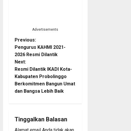
Advertisements
P
Previous:
Pengurus KAHMI 2021-
o
2026 Resmi Dilantik
Next:
s
Resmi Dilantik IKADI Kota-
t
Kabupaten Probolinggo
Berkomitmen Bangun Umat
n
dan Bangsa Lebih Baik
a
v
Tinggalkan Balasan
i
Alamat email Anda tidak akan