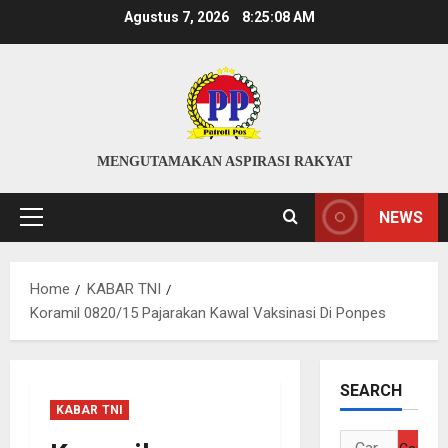
Skip
Agustus 7, 2026
8:25:08 AM
to
content
MENGUTAMAKAN ASPIRASI RAKYAT
NEWS
Primary
Menu
Home
KABAR TNI
Koramil 0820/15 Pajarakan Kawal Vaksinasi Di Ponpes
SEARCH
KABAR TNI
Cari