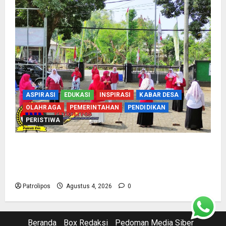
ASPIRASI
EDUKASI
INSPIRASI
KABAR DESA
OLAHRAGA
PEMERINTAHAN
PENDIDIKAN
PERISTIWA
Usung Tema Indonesia Berdaulat, DWP UP KUA
Wonomerto Tumbuhkan Solidaritas Lewat
Lomba Rakyat
Patrolipos
Agustus 4, 2026
0
Beranda
Box Redaksi
Pedoman Media Siber