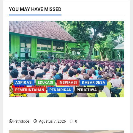
YOU MAY HAVE MISSED
ASPIRASI
EDUKASI
INSPIRASI
KABAR DESA
PEMERINTAHAN
PENDIDIKAN
PERISTIWA
Cegah Nikah Dini, SMPN 1 Tegalsiwalan
Gandeng KUA Edukasi Siswa
Patrolipos
Agustus 7, 2026
0