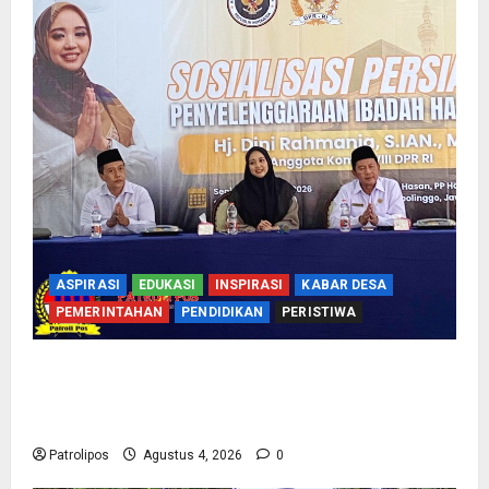
ASPIRASI
EDUKASI
INSPIRASI
KABAR DESA
PEMERINTAHAN
PENDIDIKAN
PERISTIWA
Kementerian Haji Bersama Komisi VIII DPR RI
Mantapkan Persiapan Penyelenggaraan Haji
2027 Di Probolinggo
Patrolipos
Agustus 4, 2026
0