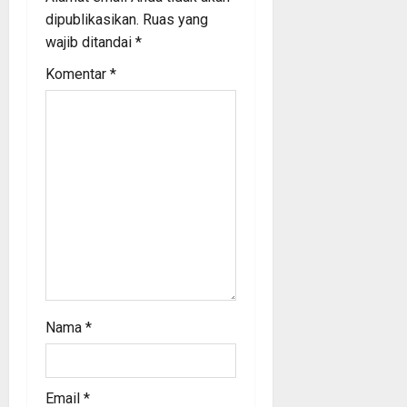
dipublikasikan.
Ruas yang
g
wajib ditandai
*
a
Komentar
*
t
i
o
n
Nama
*
Email
*