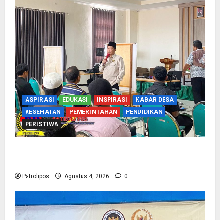
ASPIRASI
EDUKASI
INSPIRASI
KABAR DESA
KESEHATAN
PEMERINTAHAN
PENDIDIKAN
PERISTIWA
Kementerian Haji Kab Probolinggo Gelar Foto
Biometrik Pelimpahan Porsi Bagi 92 Jemaah
Patrolipos
Agustus 4, 2026
0