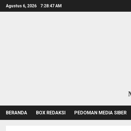
Skip
Agustus 6, 2026
7:28:48 AM
to
content
BERANDA
BOX REDAKSI
PEDOMAN MEDIA SIBER