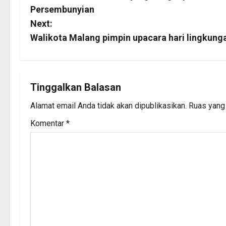
o
Persembunyian
s
Next:
Walikota Malang pimpin upacara hari lingkung
t
n
a
Tinggalkan Balasan
Alamat email Anda tidak akan dipublikasikan.
Ruas yang 
v
Komentar
*
i
g
a
t
i