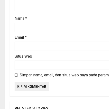
o
n
Nama
*
Email
*
Situs Web
Simpan nama, email, dan situs web saya pada peramb
RELATED STORIES