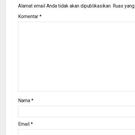
a
Alamat email Anda tidak akan dipublikasikan.
Ruas yang 
v
Komentar
*
i
g
a
t
i
o
Nama
*
n
Email
*