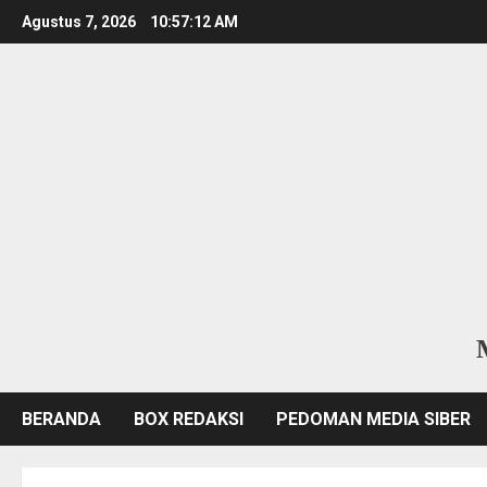
Skip
Agustus 7, 2026
10:57:13 AM
to
content
BERANDA
BOX REDAKSI
PEDOMAN MEDIA SIBER