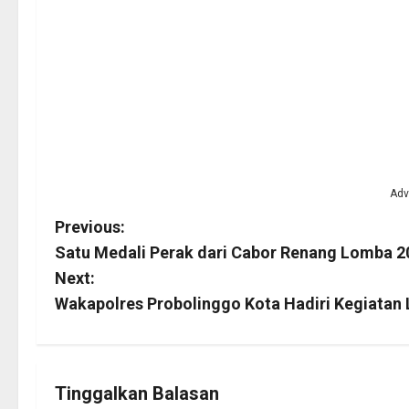
Adv
P
Previous:
Satu Medali Perak dari Cabor Renang Lomba 2
o
Next:
s
Wakapolres Probolinggo Kota Hadiri Kegiatan
t
n
Tinggalkan Balasan