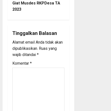
a
Giat Musdes RKPDesa TA
2023
v
i
g
Tinggalkan Balasan
a
Alamat email Anda tidak akan
dipublikasikan.
Ruas yang
t
wajib ditandai
*
i
Komentar
*
o
n