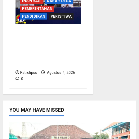
INSPIRASI
KABAR DESA
PEMERINTAHAN
PENDIDIKAN
PERISTIWA
Kementerian Haji
Bersama Komisi VIII DPR
RI Mantapkan Persiapan
Penyelenggaraan Haji
2027 Di Probolinggo
Patrolipos
Agustus 4, 2026
0
YOU MAY HAVE MISSED