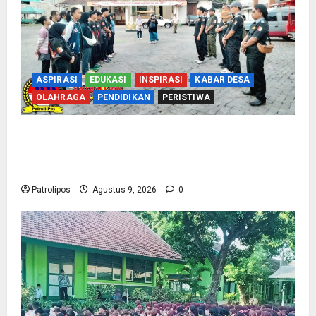
ASPIRASI
EDUKASI
INSPIRASI
KABAR DESA
OLAHRAGA
PENDIDIKAN
PERISTIWA
Perbakin Kota Probolinggo Sasar Prestasi
Maksimal, Utus 15 Atlet Terbaik ke Kejurprov
Jatim 2026
Patrolipos
Agustus 9, 2026
0