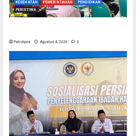
KESEHATAN
PEMERINTAHAN
PENDIDIKAN
PERISTIWA
Kementerian Haji Kab Probolinggo Gelar Foto
Biometrik Pelimpahan Porsi Bagi 92 Jemaah
Patrolipos
Agustus 4, 2026
0