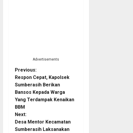
Advertisements
P
Previous:
Respon Cepat, Kapolsek
o
Sumberasih Berikan
Bansos Kepada Warga
s
Yang Terdampak Kenaikan
t
BBM
Next:
n
Desa Mentor Kecamatan
Sumberasih Laksanakan