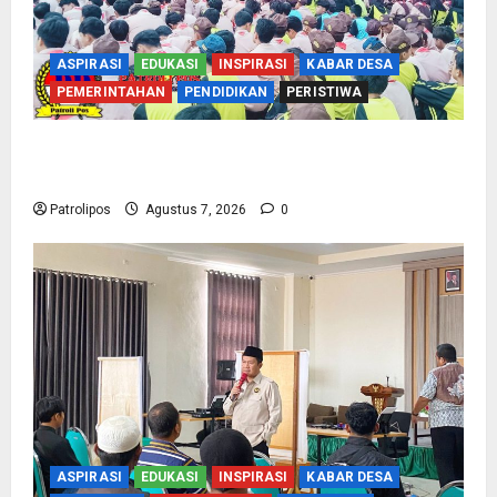
ASPIRASI
EDUKASI
INSPIRASI
KABAR DESA
PEMERINTAHAN
PENDIDIKAN
PERISTIWA
Cegah Nikah Dini, SMPN 1 Tegalsiwalan
Gandeng KUA Edukasi Siswa
Patrolipos
Agustus 7, 2026
0
ASPIRASI
EDUKASI
INSPIRASI
KABAR DESA