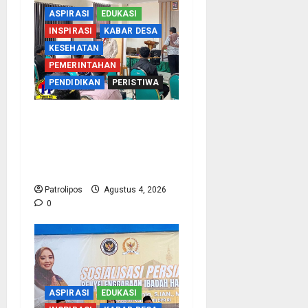
ASPIRASI
EDUKASI
INSPIRASI
KABAR DESA
KESEHATAN
PEMERINTAHAN
PENDIDIKAN
PERISTIWA
Kementerian Haji Kab
Probolinggo Gelar Foto
Biometrik Pelimpahan
Porsi Bagi 92 Jemaah
Patrolipos
Agustus 4, 2026
0
ASPIRASI
EDUKASI