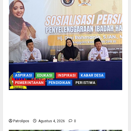
ASPIRASI
EDUKASI
INSPIRASI
KABAR DESA
PEMERINTAHAN
PENDIDIKAN
PERISTIWA
Kementerian Haji Bersama Komisi VIII DPR RI
Mantapkan Persiapan Penyelenggaraan Haji
2027 Di Probolinggo
Patrolipos
Agustus 4, 2026
0