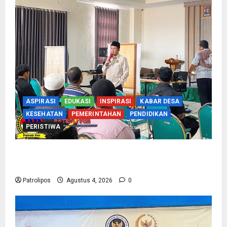
ASPIRASI
EDUKASI
INSPIRASI
KABAR DESA
KESEHATAN
PEMERINTAHAN
PENDIDIKAN
PERISTIWA
Kementerian Haji Kab Probolinggo Gelar Foto
Biometrik Pelimpahan Porsi Bagi 92 Jemaah
Patrolipos
Agustus 4, 2026
0