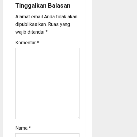
Tinggalkan Balasan
a
Alamat email Anda tidak akan
t
dipublikasikan.
Ruas yang
wajib ditandai
*
i
Komentar
*
o
n
Nama
*