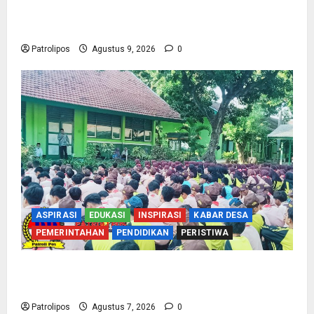
Maksimal, Utus 15 Atlet Terbaik ke Kejurprov
Jatim 2026
Patrolipos
Agustus 9, 2026
0
ASPIRASI
EDUKASI
INSPIRASI
KABAR DESA
PEMERINTAHAN
PENDIDIKAN
PERISTIWA
Cegah Nikah Dini, SMPN 1 Tegalsiwalan
Gandeng KUA Edukasi Siswa
Patrolipos
Agustus 7, 2026
0