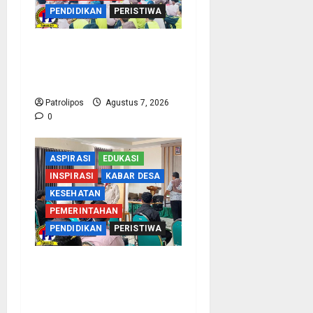
PENDIDIKAN
PERISTIWA
Cegah Nikah Dini, SMPN
1 Tegalsiwalan Gandeng
KUA Edukasi Siswa
Patrolipos
Agustus 7, 2026
0
ASPIRASI
EDUKASI
INSPIRASI
KABAR DESA
KESEHATAN
PEMERINTAHAN
PENDIDIKAN
PERISTIWA
Kementerian Haji Kab
Probolinggo Gelar Foto
Biometrik Pelimpahan