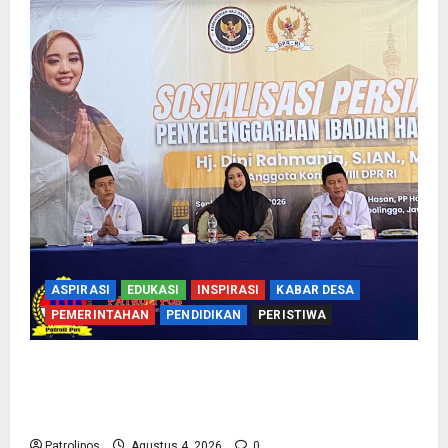
ASPIRASI
EDUKASI
INSPIRASI
KABAR DESA
PEMERINTAHAN
PENDIDIKAN
PERISTIWA
Kementerian Haji Bersama Komisi VIII DPR RI
Mantapkan Persiapan Penyelenggaraan Haji
2027 Di Probolinggo
Patrolipos
Agustus 4, 2026
0