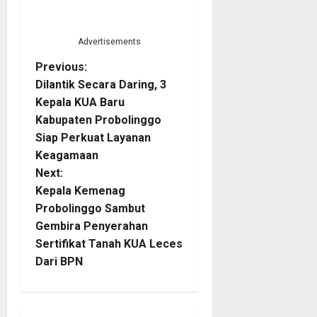
Advertisements
P
Previous:
Dilantik Secara Daring, 3
o
Kepala KUA Baru
Kabupaten Probolinggo
s
Siap Perkuat Layanan
t
Keagamaan
Next:
n
Kepala Kemenag
Probolinggo Sambut
a
Gembira Penyerahan
Sertifikat Tanah KUA Leces
v
Dari BPN
i
g