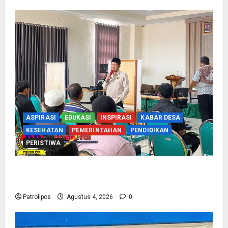
ASPIRASI
EDUKASI
INSPIRASI
KABAR DESA
KESEHATAN
PEMERINTAHAN
PENDIDIKAN
PERISTIWA
Kementerian Haji Kab Probolinggo Gelar Foto
Biometrik Pelimpahan Porsi Bagi 92 Jemaah
Patrolipos
Agustus 4, 2026
0