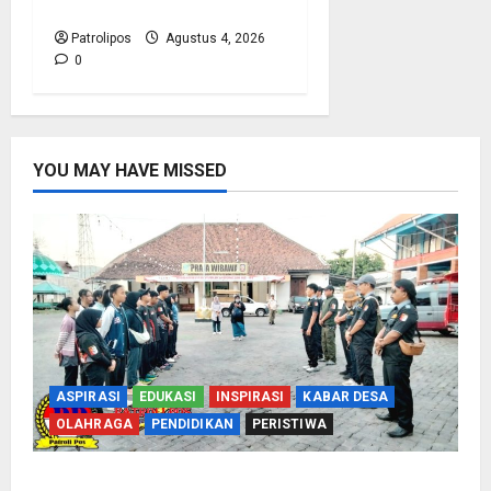
Porsi Bagi 92 Jemaah
Patrolipos
Agustus 4, 2026
0
YOU MAY HAVE MISSED
ASPIRASI
EDUKASI
INSPIRASI
KABAR DESA
OLAHRAGA
PENDIDIKAN
PERISTIWA
Perbakin Kota Probolinggo Sasar Prestasi