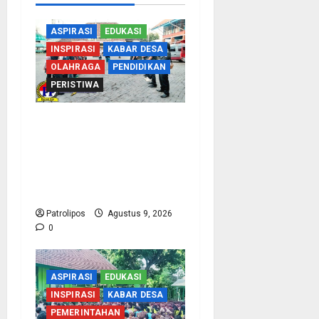
ASPIRASI
EDUKASI
INSPIRASI
KABAR DESA
OLAHRAGA
PENDIDIKAN
PERISTIWA
Perbakin Kota
Probolinggo Sasar
Prestasi Maksimal, Utus
15 Atlet Terbaik ke
Kejurprov Jatim 2026
Patrolipos
Agustus 9, 2026
0
ASPIRASI
EDUKASI
INSPIRASI
KABAR DESA
PEMERINTAHAN