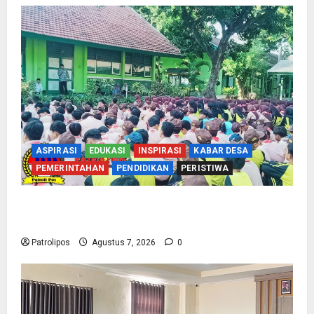
ASPIRASI
EDUKASI
INSPIRASI
KABAR DESA
PEMERINTAHAN
PENDIDIKAN
PERISTIWA
Cegah Nikah Dini, SMPN 1 Tegalsiwalan
Gandeng KUA Edukasi Siswa
Patrolipos
Agustus 7, 2026
0