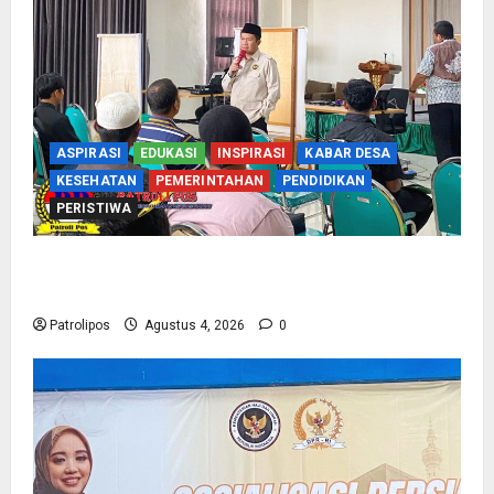
ASPIRASI
EDUKASI
INSPIRASI
KABAR DESA
KESEHATAN
PEMERINTAHAN
PENDIDIKAN
PERISTIWA
Kementerian Haji Kab Probolinggo Gelar Foto
Biometrik Pelimpahan Porsi Bagi 92 Jemaah
Patrolipos
Agustus 4, 2026
0