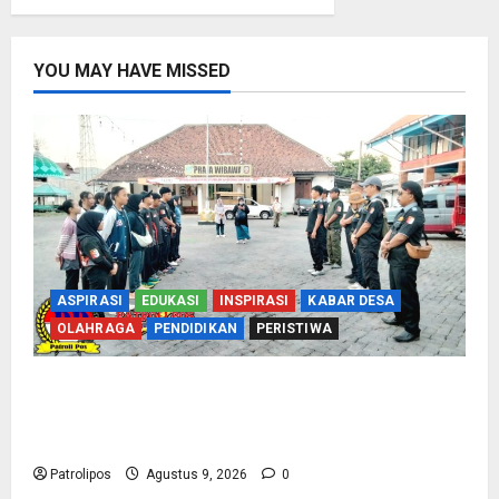
YOU MAY HAVE MISSED
ASPIRASI
EDUKASI
INSPIRASI
KABAR DESA
OLAHRAGA
PENDIDIKAN
PERISTIWA
Perbakin Kota Probolinggo Sasar Prestasi
Maksimal, Utus 15 Atlet Terbaik ke Kejurprov
Jatim 2026
Patrolipos
Agustus 9, 2026
0