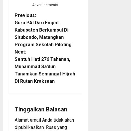
Advertisements
P
Previous:
Guru PAI Dari Empat
o
Kabupaten Berkumpul Di
Situbondo, Matangkan
s
Program Sekolah Piloting
t
Next:
Sentuh Hati 276 Tahanan,
n
Muhammad Sa’dun
Tanamkan Semangat Hijrah
a
Di Rutan Kraksaan
v
i
Tinggalkan Balasan
g
Alamat email Anda tidak akan
a
dipublikasikan.
Ruas yang