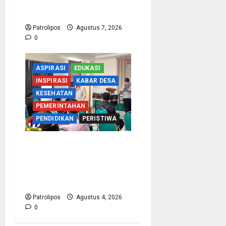
1 Tegalsiwalan Gandeng
KUA Edukasi Siswa
Patrolipos
Agustus 7, 2026
0
ASPIRASI
EDUKASI
INSPIRASI
KABAR DESA
KESEHATAN
PEMERINTAHAN
PENDIDIKAN
PERISTIWA
Kementerian Haji Kab
Probolinggo Gelar Foto
Biometrik Pelimpahan
Porsi Bagi 92 Jemaah
Patrolipos
Agustus 4, 2026
0