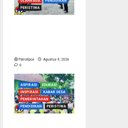
OLAHRAGA
PENDIDIKAN
PERISTIWA
Perbakin Kota
Probolinggo Sasar
Prestasi Maksimal, Utus
15 Atlet Terbaik ke
Kejurprov Jatim 2026
Patrolipos
Agustus 9, 2026
0
ASPIRASI
EDUKASI
INSPIRASI
KABAR DESA
PEMERINTAHAN
PENDIDIKAN
PERISTIWA
Cegah Nikah Dini, SMPN