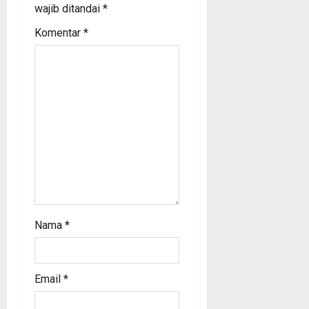
wajib ditandai
*
t
Komentar
*
i
o
n
Nama
*
Email
*