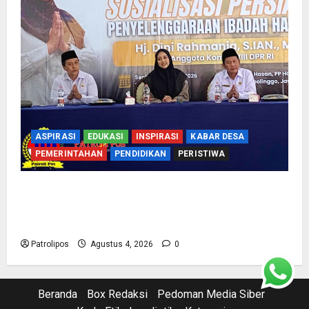
ASPIRASI
EDUKASI
INSPIRASI
KABAR DESA
PEMERINTAHAN
PENDIDIKAN
PERISTIWA
Kementerian Haji Bersama Komisi VIII DPR RI
Mantapkan Persiapan Penyelenggaraan Haji
2027 Di Probolinggo
Patrolipos
Agustus 4, 2026
0
Beranda
Box Redaksi
Pedoman Media Siber