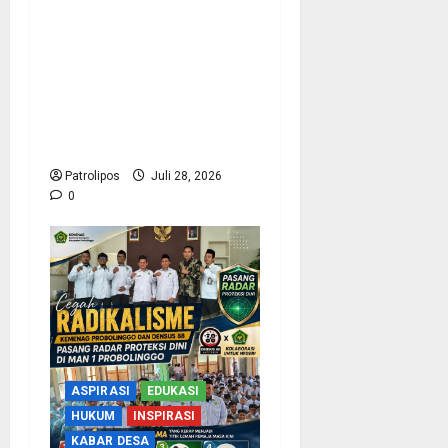
Tragis Di Pelabuhan
Probolinggo ! Lelah
Bekerja malah Berujung
Maut, anggota KRK
Guntur Dilarikan Ke RSUD
Usai Terlindas Truk
Patrolipos
Juli 28, 2026
0
ASPIRASI
EDUKASI
HUKUM
INSPIRASI
KABAR DESA