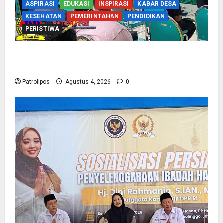
ASPIRASI
EDUKASI
INSPIRASI
KABAR DESA
KESEHATAN
PEMERINTAHAN
PENDIDIKAN
PERISTIWA
Kementerian Haji Kab Probolinggo Gelar Foto
Biometrik Pelimpahan Porsi Bagi 92 Jemaah
Patrolipos
Agustus 4, 2026
0