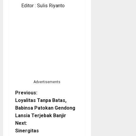
Editor : Sulis Riyanto
Advertisements
P
Previous:
Loyalitas Tanpa Batas,
o
Babinsa Patokan Gendong
Lansia Terjebak Banjir
s
Next:
t
Sinergitas