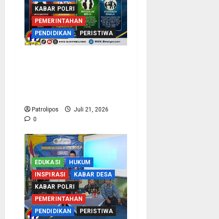
KABAR POLRI
PEMERINTAHAN
PENDIDIKAN
PERISTIWA
Bentengi Madrasah Dari
Radikalisme, Kemenag
Probolinggo Dan Densus
88 Edukasi Siswa MAN 1
Patrolipos
Juli 21, 2026
0
EDUKASI
HUKUM
INSPIRASI
KABAR DESA
KABAR POLRI
PEMERINTAHAN
PENDIDIKAN
PERISTIWA