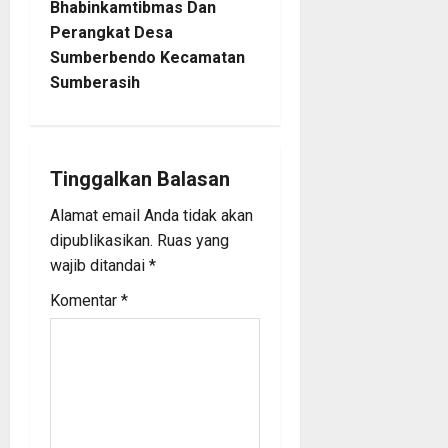
Bhabinkamtibmas Dan
n
Perangkat Desa
Sumberbendo Kecamatan
a
Sumberasih
v
i
Tinggalkan Balasan
g
Alamat email Anda tidak akan
a
dipublikasikan.
Ruas yang
wajib ditandai
*
t
Komentar
*
i
o
n