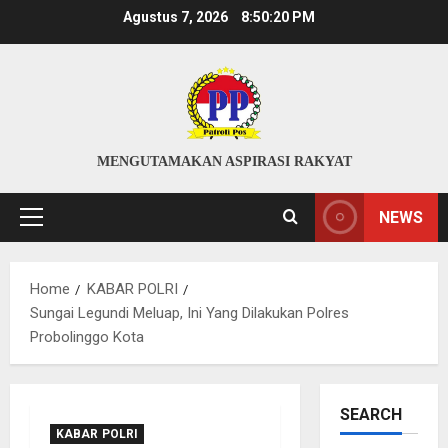
Skip
Agustus 7, 2026
8:50:21 PM
to
content
MENGUTAMAKAN ASPIRASI RAKYAT
NEWS
Primary
Menu
Home
KABAR POLRI
Sungai Legundi Meluap, Ini Yang Dilakukan Polres
Probolinggo Kota
SEARCH
KABAR POLRI