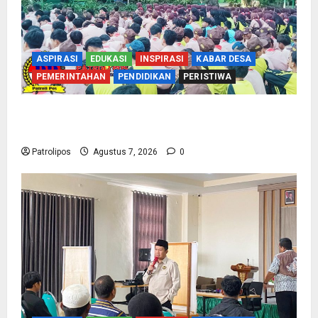
ASPIRASI
EDUKASI
INSPIRASI
KABAR DESA
PEMERINTAHAN
PENDIDIKAN
PERISTIWA
Cegah Nikah Dini, SMPN 1 Tegalsiwalan
Gandeng KUA Edukasi Siswa
Patrolipos
Agustus 7, 2026
0