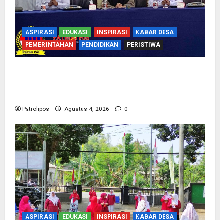
ASPIRASI
EDUKASI
INSPIRASI
KABAR DESA
PEMERINTAHAN
PENDIDIKAN
PERISTIWA
Kementerian Haji Bersama Komisi VIII DPR RI
Mantapkan Persiapan Penyelenggaraan Haji
2027 Di Probolinggo
Patrolipos
Agustus 4, 2026
0
ASPIRASI
EDUKASI
INSPIRASI
KABAR DESA