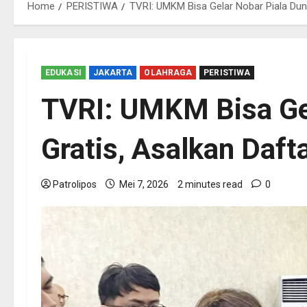
Home
PERISTIWA
TVRI: UMKM Bisa Gelar Nobar Piala Duni
EDUKASI
JAKARTA
OLAHRAGA
PERISTIWA
TVRI: UMKM Bisa Gel
Gratis, Asalkan Daft
Patrolipos
Mei 7, 2026
2 minutes read
0