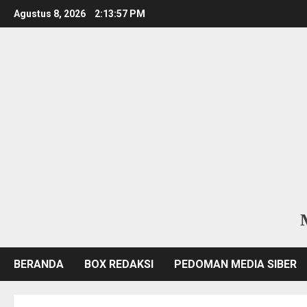
Skip
Agustus 8, 2026
2:13:58 PM
to
content
BERANDA
BOX REDAKSI
PEDOMAN MEDIA SIBER