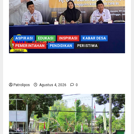
ASPIRASI
EDUKASI
INSPIRASI
KABAR DESA
PEMERINTAHAN
PENDIDIKAN
PERISTIWA
Kementerian Haji Bersama Komisi VIII DPR RI
Mantapkan Persiapan Penyelenggaraan Haji
2027 Di Probolinggo
Patrolipos
Agustus 4, 2026
0