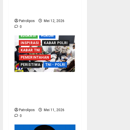
Kemampuan Bidang
Peperangan Siber
Patrolipos
Mei 12, 2026
0
EDUKASI
HUKUM
INSPIRASI
KABAR POLRI
KABAR TNI
PEMERINTAHAN
PERISTIWA
TNI - POLRI
Sinergi Dengan APH,
Rutan Kraksaan Perkuat
Deteksi Dini Gangguan
Keamanan
Patrolipos
Mei 11, 2026
0