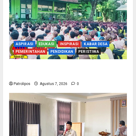
ASPIRASI
EDUKASI
INSPIRASI
KABAR DESA
PEMERINTAHAN
PENDIDIKAN
PERISTIWA
Cegah Nikah Dini, SMPN 1 Tegalsiwalan
Gandeng KUA Edukasi Siswa
Patrolipos
Agustus 7, 2026
0