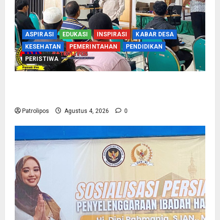
ASPIRASI
EDUKASI
INSPIRASI
KABAR DESA
KESEHATAN
PEMERINTAHAN
PENDIDIKAN
PERISTIWA
Kementerian Haji Kab Probolinggo Gelar Foto
Biometrik Pelimpahan Porsi Bagi 92 Jemaah
Patrolipos
Agustus 4, 2026
0