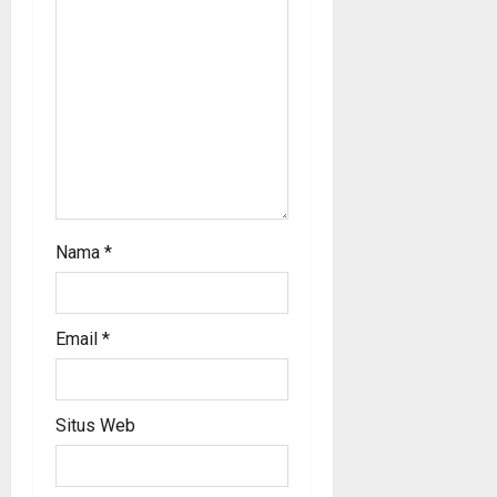
i
o
n
Nama
*
Email
*
Situs Web