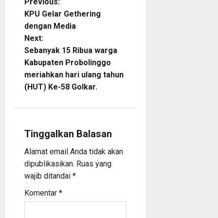
P
Previous:
KPU Gelar Gethering
o
dengan Media
Next:
s
Sebanyak 15 Ribua warga
t
Kabupaten Probolinggo
meriahkan hari ulang tahun
n
(HUT) Ke-58 Golkar.
a
v
Tinggalkan Balasan
i
Alamat email Anda tidak akan
dipublikasikan.
Ruas yang
g
wajib ditandai
*
a
Komentar
*
t