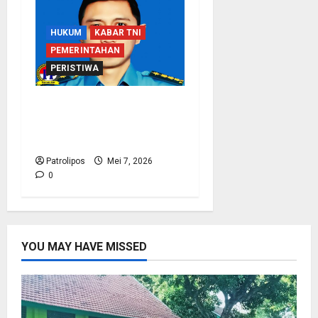
HUKUM
KABAR TNI
PEMERINTAHAN
PERISTIWA
Koarmada I Klarifikasi
Soal Wafatnya Seorang
Prajurit TNI AL
Patrolipos
Mei 7, 2026
0
YOU MAY HAVE MISSED