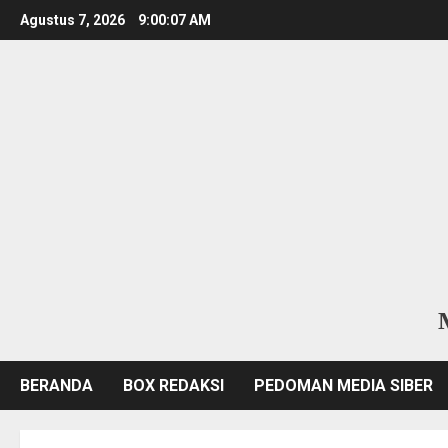
Skip
Agustus 7, 2026
9:00:09 AM
to
content
BERANDA
BOX REDAKSI
PEDOMAN MEDIA SIBER