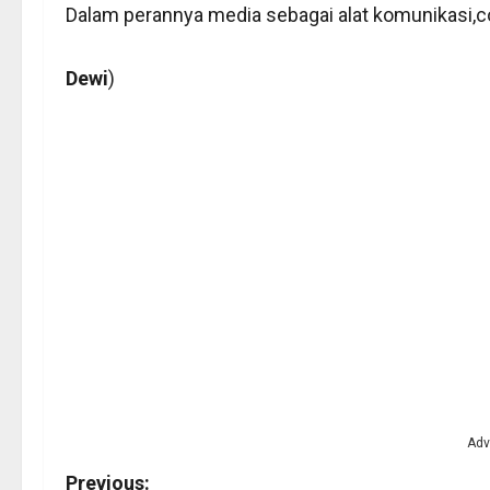
Dalam perannya media sebagai alat komunikasi,cor
Dewi
)
Adv
P
Previous: