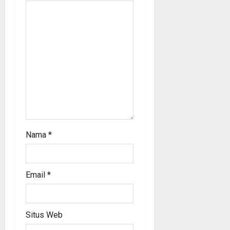
t
i
o
n
Nama
*
Email
*
Situs Web