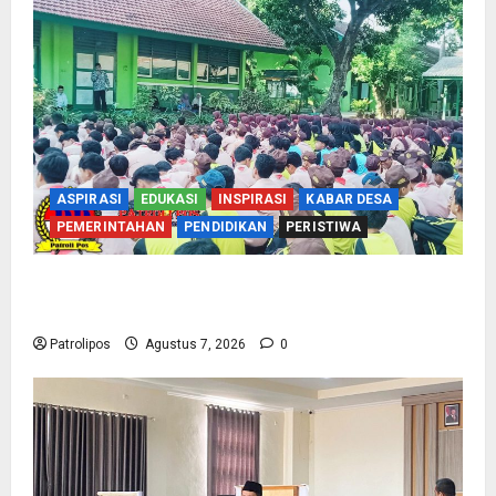
ASPIRASI
EDUKASI
INSPIRASI
KABAR DESA
PEMERINTAHAN
PENDIDIKAN
PERISTIWA
Cegah Nikah Dini, SMPN 1 Tegalsiwalan
Gandeng KUA Edukasi Siswa
Patrolipos
Agustus 7, 2026
0