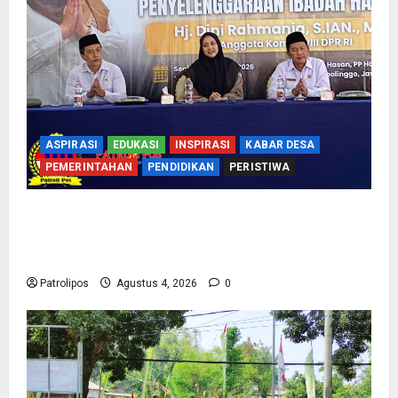
ASPIRASI
EDUKASI
INSPIRASI
KABAR DESA
PEMERINTAHAN
PENDIDIKAN
PERISTIWA
Kementerian Haji Bersama Komisi VIII DPR RI
Mantapkan Persiapan Penyelenggaraan Haji
2027 Di Probolinggo
Patrolipos
Agustus 4, 2026
0