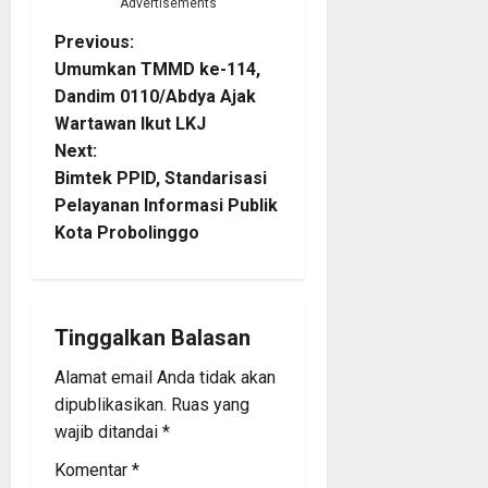
Advertisements
P
Previous:
Umumkan TMMD ke-114,
o
Dandim 0110/Abdya Ajak
Wartawan Ikut LKJ
s
Next:
t
Bimtek PPID, Standarisasi
Pelayanan Informasi Publik
n
Kota Probolinggo
a
v
Tinggalkan Balasan
i
Alamat email Anda tidak akan
dipublikasikan.
Ruas yang
g
wajib ditandai
*
a
Komentar
*