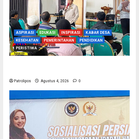
ASPIRASI
EDUKASI
INSPIRASI
KABAR DESA
KESEHATAN
PEMERINTAHAN
PENDIDIKAN
PERISTIWA
Kementerian Haji Kab Probolinggo Gelar Foto
Biometrik Pelimpahan Porsi Bagi 92 Jemaah
Patrolipos
Agustus 4, 2026
0