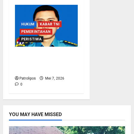
HUKUM
KABAR TNI
PEMERINTAHAN
PERISTIWA
Koarmada I Klarifikasi
Soal Wafatnya Seorang
Prajurit TNI AL
Patrolipos
Mei 7, 2026
0
YOU MAY HAVE MISSED