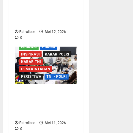
TNI AU Perkuat
Kemampuan Bidang
Peperangan Siber
Patrolipos
Mei 12, 2026
0
EDUKASI
HUKUM
INSPIRASI
KABAR POLRI
KABAR TNI
PEMERINTAHAN
PERISTIWA
TNI - POLRI
Sinergi Dengan APH,
Rutan Kraksaan Perkuat
Deteksi Dini Gangguan
Keamanan
Patrolipos
Mei 11, 2026
0